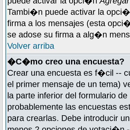
puede activar la opci�n
Agregar
Tambi�n puede activar la opci�
firma a los mensajes (esta opci�
se adose su firma a alg�n mensaj
Volver arriba
�C�mo creo una encuesta?
Crear una encuesta es f�cil -- c
el primer mensaje de un tema) 
la parte inferior del formulario 
probablemente las encuestas es
para crearlas. Debe introducir un
menos 2 opciones de votaci�n -