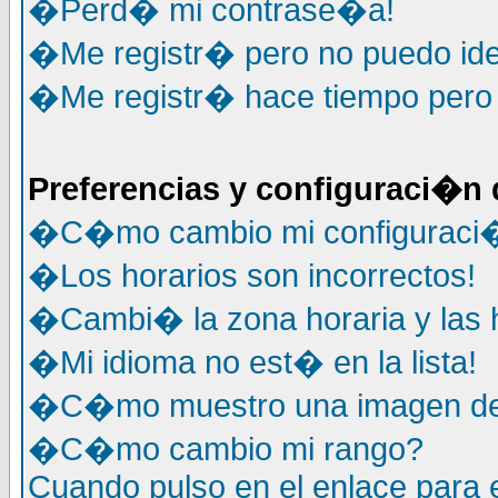
�Perd� mi contrase�a!
�Me registr� pero no puedo ide
�Me registr� hace tiempo pero y
Preferencias y configuraci�n 
�C�mo cambio mi configuraci
�Los horarios son incorrectos!
�Cambi� la zona horaria y las h
�Mi idioma no est� en la lista!
�C�mo muestro una imagen deb
�C�mo cambio mi rango?
Cuando pulso en el enlace para 