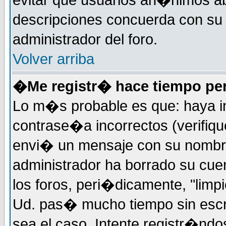
evitar que usuarios an�nimos ab
descripciones concuerda con su 
administrador del foro.
Volver arriba
�Me registr� hace tiempo per
Lo m�s probable es que: haya i
contrase�a incorrectos (verifiqu
envi� un mensaje con su nombre
administrador ha borrado su cue
los foros, peri�dicamente, "limp
Ud. pas� mucho tiempo sin escr
sea el caso. Intente registr�nd