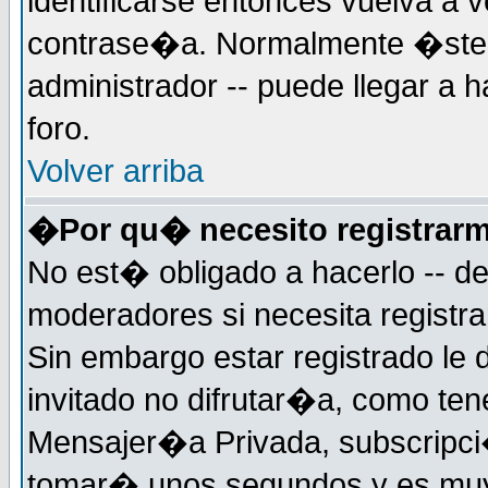
identificarse entonces vuelva a v
contrase�a. Normalmente �ste es
administrador -- puede llegar a 
foro.
Volver arriba
�Por qu� necesito registrar
No est� obligado a hacerlo -- d
moderadores si necesita registr
Sin embargo estar registrado le
invitado no difrutar�a, como ten
Mensajer�a Privada, subscripci�n
tomar� unos segundos y es muy