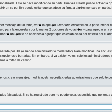
sonalizada. Esto se hace modificando su perfil. Una vez creada puede activar la 
 en su perfil) y puede evitar que se adose su firma a alg�n mensaje en particula
primer mensaje de un tema) ver� la opci�n
Crear una encuesta
en la parte inferior
tulo para la encuesta y por lo menos 2 opciones de votaci�n -- para agregar una
habr� un l�mite de opciones a agregar que es establecida por defecto por el adm
enerada por Ud. (o siendo administrador o moderador). Para modificar una encuesta
s opciones o borrarlas. Sin embargo, si ya existen votos, solo los administradores
isma a mitad de camino.
rlos, crear mensajes, modificar, etc. necesita ciertas autorizaciones que solo te 
ados falseados). Si se ha registrado pero no puede votar, es posible que no tenga