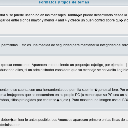
Formatos y tipos de temas
 si se puede usar o no en los mensajes. Tambi�n puede desactivarlo desde la ca
] en lugar de entre signos mayor y menor < and > y ofrece un buen control sobre 
permitidas. Esto es una medida de seguridad para mantener la integridad del foro
sar emociones. Aparecen introduciendo un peque�o c�digo, por ejemplo: :) signific
ar de ellos, si un administrador considera que su mensaje se ha vuelto ilegible p
to no se cuenta con una herramienta que permita subir im�genes al foro. Por 
laces a im�genes que se encuentren en su propio PC (a menos que su PC sea un 
hoo, sitios protegidos por contrase�a, etc.). Para mostrar una imagen use el BBC
deber�an leer lo antes posible. Los Anuncios aparecen primero en las listas de 
dministrador.