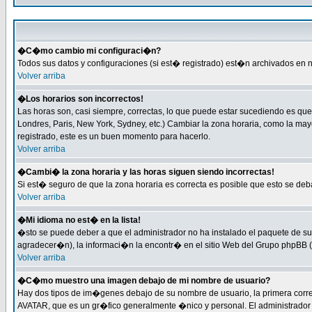
�C�mo cambio mi configuraci�n?
Todos sus datos y configuraciones (si est� registrado) est�n archivados en n
Volver arriba
�Los horarios son incorrectos!
Las horas son, casi siempre, correctas, lo que puede estar sucediendo es que 
Londres, Paris, New York, Sydney, etc.) Cambiar la zona horaria, como la ma
registrado, este es un buen momento para hacerlo.
Volver arriba
�Cambi� la zona horaria y las horas siguen siendo incorrectas!
Si est� seguro de que la zona horaria es correcta es posible que esto se de
Volver arriba
�Mi idioma no est� en la lista!
�sto se puede deber a que el administrador no ha instalado el paquete de su 
agradecer�n), la informaci�n la encontr� en el sitio Web del Grupo phpBB (P
Volver arriba
�C�mo muestro una imagen debajo de mi nombre de usuario?
Hay dos tipos de im�genes debajo de su nombre de usuario, la primera corr
AVATAR, que es un gr�fico generalmente �nico y personal. El administrador de