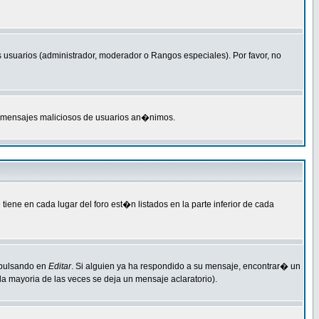
 usuarios (administrador, moderador o Rangos especiales). Por favor, no
M o mensajes maliciosos de usuarios an�nimos.
ene en cada lugar del foro est�n listados en la parte inferior de cada
 pulsando en
Editar
. Si alguien ya ha respondido a su mensaje, encontrar� un
a mayoria de las veces se deja un mensaje aclaratorio).