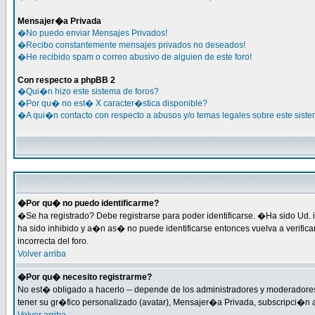
Mensajer�a Privada
�No puedo enviar Mensajes Privados!
�Recibo constantemente mensajes privados no deseados!
�He recibido spam o correo abusivo de alguien de este foro!
Con respecto a phpBB 2
�Qui�n hizo este sistema de foros?
�Por qu� no est� X caracter�stica disponible?
�A qui�n contacto con respecto a abusos y/o temas legales sobre este siste
�Por qu� no puedo identificarme?
�Se ha registrado? Debe registrarse para poder identificarse. �Ha sido Ud. i
ha sido inhibido y a�n as� no puede identificarse entonces vuelva a verific
incorrecta del foro.
Volver arriba
�Por qu� necesito registrarme?
No est� obligado a hacerlo -- depende de los administradores y moderadores 
tener su gr�fico personalizado (avatar), Mensajer�a Privada, subscripci�n 