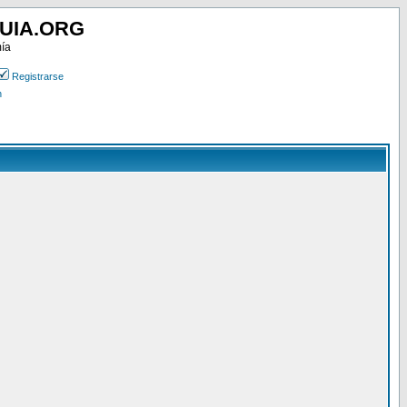
UIA.ORG
mía
Registrarse
n