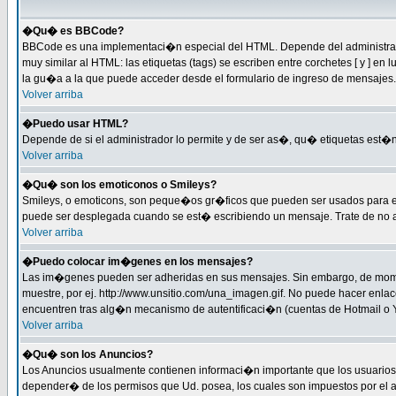
�Qu� es BBCode?
BBCode es una implementaci�n especial del HTML. Depende del administrador
muy similar al HTML: las etiquetas (tags) se escriben entre corchetes [ y 
la gu�a a la que puede acceder desde el formulario de ingreso de mensajes.
Volver arriba
�Puedo usar HTML?
Depende de si el administrador lo permite y de ser as�, qu� etiquetas est�n 
Volver arriba
�Qu� son los emoticonos o Smileys?
Smileys, o emoticons, son peque�os gr�ficos que pueden ser usados para expre
puede ser desplegada cuando se est� escribiendo un mensaje. Trate de no abus
Volver arriba
�Puedo colocar im�genes en los mensajes?
Las im�genes pueden ser adheridas en sus mensajes. Sin embargo, de momen
muestre, por ej. http://www.unsitio.com/una_imagen.gif. No puede hacer en
encuentren tras alg�n mecanismo de autentificaci�n (cuentas de Hotmail o Ya
Volver arriba
�Qu� son los Anuncios?
Los Anuncios usualmente contienen informaci�n importante que los usuarios 
depender� de los permisos que Ud. posea, los cuales son impuestos por el a