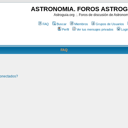
ASTRONOMIA. FOROS ASTROG
Astroguia.org .:. Foros de discusión de Astrono
FAQ
Buscar
Miembros
Grupos de Usuarios
Perfil
Ver tus mensajes privados
Logi
FAQ
conectados?