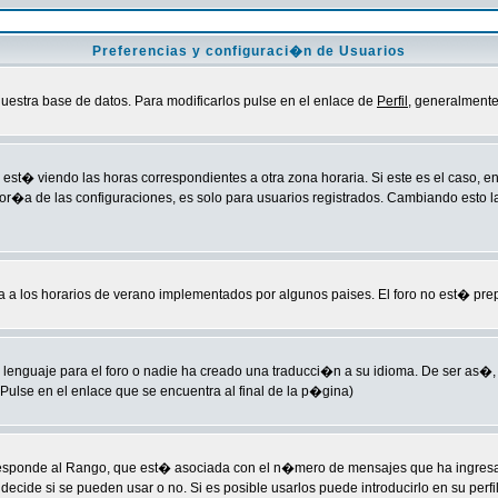
Preferencias y configuraci�n de Usuarios
uestra base de datos. Para modificarlos pulse en el enlace de
Perfil
, generalmente
est� viendo las horas correspondientes a otra zona horaria. Si este es el caso, ent
yor�a de las configuraciones, es solo para usuarios registrados. Cambiando esto 
ba a los horarios de verano implementados por algunos paises. El foro no est� pre
lenguaje para el foro o nadie ha creado una traducci�n a su idioma. De ser as�, 
ulse en el enlace que se encuentra al final de la p�gina)
esponde al Rango, que est� asociada con el n�mero de mensajes que ha ingresado 
cide si se pueden usar o no. Si es posible usarlos puede introducirlo en su perfi