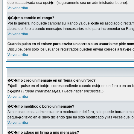
que sea activada esa opci�n (seguramente sea un administrador bueno).
Volver arriba
�C�mo cambio mi rango?
Por lo general no puede cambiar su Rango ya que �ste es asociado directamen
abuse del foro creando mensajes innecesarios solo para incrementar su Rang
Volver arriba
Cuando pulso en el enlace para enviar un correo a un usuario me pide no
Disculpe, pero solo los usuarios registrados pueden enviar correos a trav�s 
Volver arriba
�C�mo creo un mensaje en un Tema o en un foro?
F�cil -- pulse en el bot�n correspondiente cuando est� en un foro o en un te
p�gina (
Puede crear mensajes. Puede hacer encuestas..
)
Volver arriba
�C�mo modifico o borro un mensaje?
A menos que sea administrador o moderador del foro, solo puede borrar o m
peque�o texto en el suyo diciendo que ha sido modificado y las veces que lo 
Volver arriba
�C�mo adoso mi firma a mis mensajes?