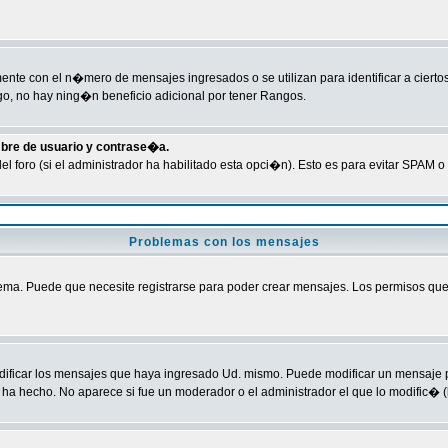
te con el n�mero de mensajes ingresados o se utilizan para identificar a ciertos
o, no hay ning�n beneficio adicional por tener Rangos.
mbre de usuario y contrase�a.
del foro (si el administrador ha habilitado esta opci�n). Esto es para evitar SPA
Problemas con los mensajes
ma. Puede que necesite registrarse para poder crear mensajes. Los permisos que ti
odificar los mensajes que haya ingresado Ud. mismo. Puede modificar un mensaje
ha hecho. No aparece si fue un moderador o el administrador el que lo modific� (l