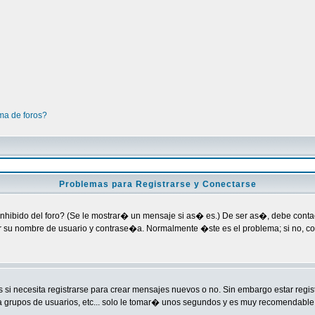
ma de foros?
Problemas para Registrarse y Conectarse
nhibido del foro? (Se le mostrar� un mensaje si as� es.) De ser as�, debe contact
ar su nombre de usuario y contrase�a. Normalmente �ste es el problema; si no, co
si necesita registrarse para crear mensajes nuevos o no. Sin embargo estar regi
a grupos de usuarios, etc... solo le tomar� unos segundos y es muy recomendable