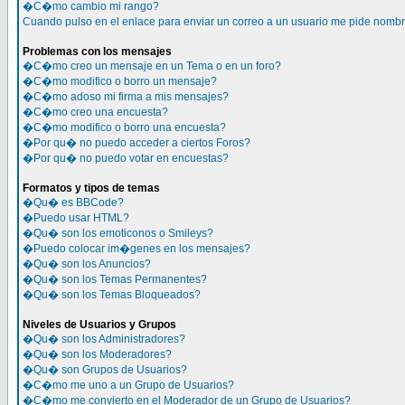
�C�mo cambio mi rango?
Cuando pulso en el enlace para enviar un correo a un usuario me pide nomb
Problemas con los mensajes
�C�mo creo un mensaje en un Tema o en un foro?
�C�mo modifico o borro un mensaje?
�C�mo adoso mi firma a mis mensajes?
�C�mo creo una encuesta?
�C�mo modifico o borro una encuesta?
�Por qu� no puedo acceder a ciertos Foros?
�Por qu� no puedo votar en encuestas?
Formatos y tipos de temas
�Qu� es BBCode?
�Puedo usar HTML?
�Qu� son los emoticonos o Smileys?
�Puedo colocar im�genes en los mensajes?
�Qu� son los Anuncios?
�Qu� son los Temas Permanentes?
�Qu� son los Temas Bloqueados?
Niveles de Usuarios y Grupos
�Qu� son los Administradores?
�Qu� son los Moderadores?
�Qu� son Grupos de Usuarios?
�C�mo me uno a un Grupo de Usuarios?
�C�mo me convierto en el Moderador de un Grupo de Usuarios?