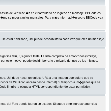
silla de verificaci�n en el formulario de ingreso de mensaje. BBCode es
qu� y c�mo se muestran los mensajes. Para m�s informaci�n sobre BBCode vea
. De estar habilitado, Ud. puede deshabilitarlo cada vez que crea un mensaje.
a feliz, :( significa triste. La lista completa de emoticonos (smileys)
or este motivo, puede decidir borrarlo o privarlo del uso de los mismos.
ende, Ud. debe hacer un enlace URL a una imagen que quiere que se
servidor de WEB con acceso desde internet) ni tampoco a im�genes que se
ode [img] o la etiqueta HTML correspondiente (de estar permitido).
temas del Foro donde fueron colocados. Si puede o no ingresar anuncios