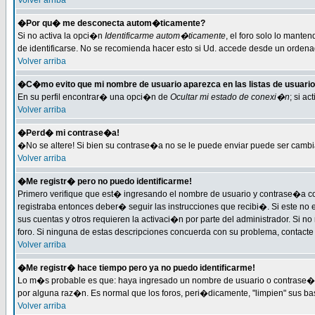
Volver arriba
�Por qu� me desconecta autom�ticamente?
Si no activa la opci�n
Identificarme autom�ticamente
, el foro solo lo mante
de identificarse. No se recomienda hacer esto si Ud. accede desde un ordenado
Volver arriba
�C�mo evito que mi nombre de usuario aparezca en las listas de usuari
En su perfil encontrar� una opci�n de
Ocultar mi estado de conexi�n
; si a
Volver arriba
�Perd� mi contrase�a!
�No se altere! Si bien su contrase�a no se le puede enviar puede ser cambi
Volver arriba
�Me registr� pero no puedo identificarme!
Primero verifique que est� ingresando el nombre de usuario y contrase�a cor
registraba entonces deber� seguir las instrucciones que recibi�. Si este no 
sus cuentas y otros requieren la activaci�n por parte del administrador. Si n
foro. Si ninguna de estas descripciones concuerda con su problema, contacte c
Volver arriba
�Me registr� hace tiempo pero ya no puedo identificarme!
Lo m�s probable es que: haya ingresado un nombre de usuario o contrase�a i
por alguna raz�n. Es normal que los foros, peri�dicamente, "limpien" sus b
Volver arriba