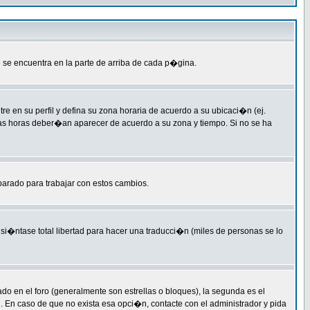
 se encuentra en la parte de arriba de cada p�gina.
re en su perfil y defina su zona horaria de acuerdo a su ubicaci�n (ej.
las horas deber�an aparecer de acuerdo a su zona y tiempo. Si no se ha
parado para trabajar con estos cambios.
si�ntase total libertad para hacer una traducci�n (miles de personas se lo
en el foro (generalmente son estrellas o bloques), la segunda es el
l. En caso de que no exista esa opci�n, contacte con el administrador y pida