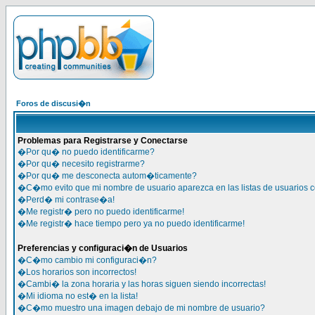
Foros de discusi�n
Problemas para Registrarse y Conectarse
�Por qu� no puedo identificarme?
�Por qu� necesito registrarme?
�Por qu� me desconecta autom�ticamente?
�C�mo evito que mi nombre de usuario aparezca en las listas de usuarios 
�Perd� mi contrase�a!
�Me registr� pero no puedo identificarme!
�Me registr� hace tiempo pero ya no puedo identificarme!
Preferencias y configuraci�n de Usuarios
�C�mo cambio mi configuraci�n?
�Los horarios son incorrectos!
�Cambi� la zona horaria y las horas siguen siendo incorrectas!
�Mi idioma no est� en la lista!
�C�mo muestro una imagen debajo de mi nombre de usuario?