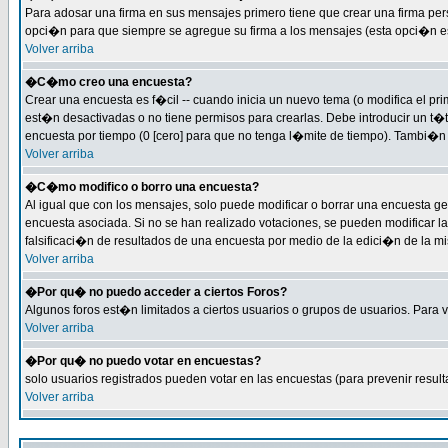
Para adosar una firma en sus mensajes primero tiene que crear una firma per
opci�n para que siempre se agregue su firma a los mensajes (esta opci�n est�
Volver arriba
�C�mo creo una encuesta?
Crear una encuesta es f�cil -- cuando inicia un nuevo tema (o modifica el 
est�n desactivadas o no tiene permisos para crearlas. Debe introducir un t�
encuesta por tiempo (0 [cero] para que no tenga l�mite de tiempo). Tambi�n 
Volver arriba
�C�mo modifico o borro una encuesta?
Al igual que con los mensajes, solo puede modificar o borrar una encuesta g
encuesta asociada. Si no se han realizado votaciones, se pueden modificar la
falsificaci�n de resultados de una encuesta por medio de la edici�n de la m
Volver arriba
�Por qu� no puedo acceder a ciertos Foros?
Algunos foros est�n limitados a ciertos usuarios o grupos de usuarios. Para ve
Volver arriba
�Por qu� no puedo votar en encuestas?
solo usuarios registrados pueden votar en las encuestas (para prevenir result
Volver arriba