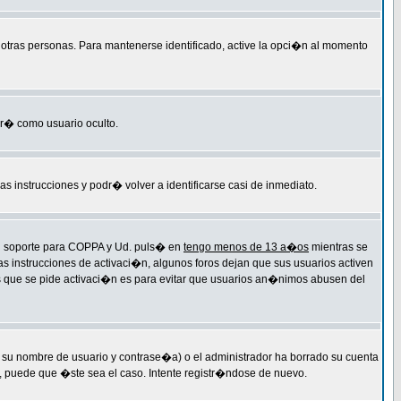
r otras personas. Para mantenerse identificado, active la opci�n al momento
ar� como usuario oculto.
las instrucciones y podr� volver a identificarse casi de inmediato.
 el soporte para COPPA y Ud. puls� en
tengo menos de 13 a�os
mientras se
as instrucciones de activaci�n, algunos foros dejan que sus usuarios activen
 las que se pide activaci�n es para evitar que usuarios an�nimos abusen del
 su nombre de usuario y contrase�a) o el administrador ha borrado su cuenta
, puede que �ste sea el caso. Intente registr�ndose de nuevo.