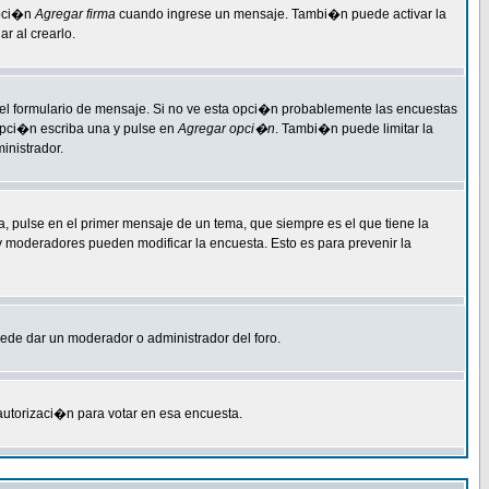
opci�n
Agregar firma
cuando ingrese un mensaje. Tambi�n puede activar la
r al crearlo.
 del formulario de mensaje. Si no ve esta opci�n probablemente las encuestas
 opci�n escriba una y pulse en
Agregar opci�n
. Tambi�n puede limitar la
inistrador.
, pulse en el primer mensaje de un tema, que siempre es el que tiene la
 y moderadores pueden modificar la encuesta. Esto es para prevenir la
puede dar un moderador o administrador del foro.
 autorizaci�n para votar en esa encuesta.