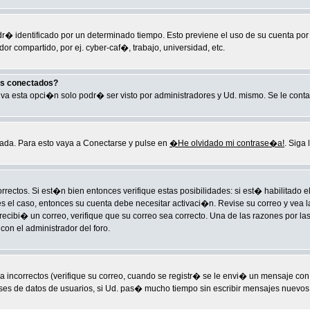
ndr� identificado por un determinado tiempo. Esto previene el uso de su cuenta po
r compartido, por ej. cyber-caf�, trabajo, universidad, etc.
os conectados?
ctiva esta opci�n solo podr� ser visto por administradores y Ud. mismo. Se le cont
ada. Para esto vaya a Conectarse y pulse en
�He olvidado mi contrase�a!
. Siga 
rectos. Si est�n bien entonces verifique estas posibilidades: si est� habilitado
es el caso, entonces su cuenta debe necesitar activaci�n. Revise su correo y vea l
o recibi� un correo, verifique que su correo sea correcto. Una de las razones por
on el administrador del foro.
ncorrectos (verifique su correo, cuando se registr� se le envi� un mensaje con
ases de datos de usuarios, si Ud. pas� mucho tiempo sin escribir mensajes nuevos