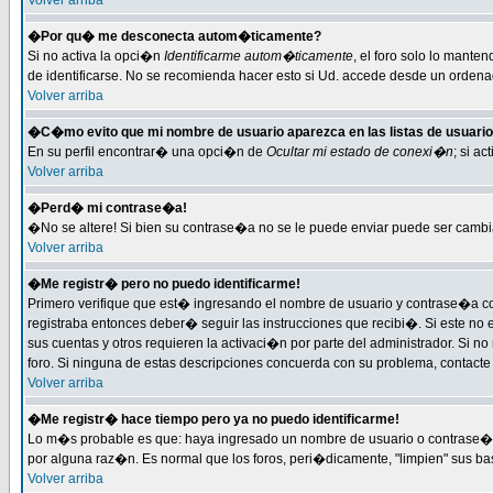
Volver arriba
�Por qu� me desconecta autom�ticamente?
Si no activa la opci�n
Identificarme autom�ticamente
, el foro solo lo mante
de identificarse. No se recomienda hacer esto si Ud. accede desde un ordenado
Volver arriba
�C�mo evito que mi nombre de usuario aparezca en las listas de usuari
En su perfil encontrar� una opci�n de
Ocultar mi estado de conexi�n
; si a
Volver arriba
�Perd� mi contrase�a!
�No se altere! Si bien su contrase�a no se le puede enviar puede ser cambi
Volver arriba
�Me registr� pero no puedo identificarme!
Primero verifique que est� ingresando el nombre de usuario y contrase�a cor
registraba entonces deber� seguir las instrucciones que recibi�. Si este no 
sus cuentas y otros requieren la activaci�n por parte del administrador. Si n
foro. Si ninguna de estas descripciones concuerda con su problema, contacte c
Volver arriba
�Me registr� hace tiempo pero ya no puedo identificarme!
Lo m�s probable es que: haya ingresado un nombre de usuario o contrase�a i
por alguna raz�n. Es normal que los foros, peri�dicamente, "limpien" sus b
Volver arriba