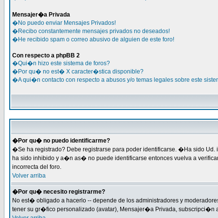
Mensajer�a Privada
�No puedo enviar Mensajes Privados!
�Recibo constantemente mensajes privados no deseados!
�He recibido spam o correo abusivo de alguien de este foro!
Con respecto a phpBB 2
�Qui�n hizo este sistema de foros?
�Por qu� no est� X caracter�stica disponible?
�A qui�n contacto con respecto a abusos y/o temas legales sobre este siste
�Por qu� no puedo identificarme?
�Se ha registrado? Debe registrarse para poder identificarse. �Ha sido Ud. i
ha sido inhibido y a�n as� no puede identificarse entonces vuelva a verific
incorrecta del foro.
Volver arriba
�Por qu� necesito registrarme?
No est� obligado a hacerlo -- depende de los administradores y moderadores 
tener su gr�fico personalizado (avatar), Mensajer�a Privada, subscripci�n 