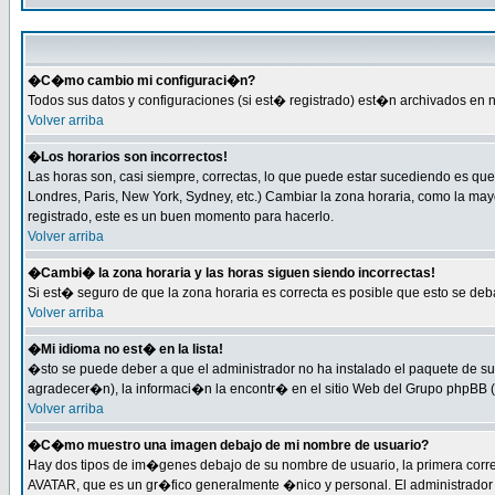
�C�mo cambio mi configuraci�n?
Todos sus datos y configuraciones (si est� registrado) est�n archivados en n
Volver arriba
�Los horarios son incorrectos!
Las horas son, casi siempre, correctas, lo que puede estar sucediendo es que 
Londres, Paris, New York, Sydney, etc.) Cambiar la zona horaria, como la ma
registrado, este es un buen momento para hacerlo.
Volver arriba
�Cambi� la zona horaria y las horas siguen siendo incorrectas!
Si est� seguro de que la zona horaria es correcta es posible que esto se de
Volver arriba
�Mi idioma no est� en la lista!
�sto se puede deber a que el administrador no ha instalado el paquete de su 
agradecer�n), la informaci�n la encontr� en el sitio Web del Grupo phpBB (P
Volver arriba
�C�mo muestro una imagen debajo de mi nombre de usuario?
Hay dos tipos de im�genes debajo de su nombre de usuario, la primera corr
AVATAR, que es un gr�fico generalmente �nico y personal. El administrador de