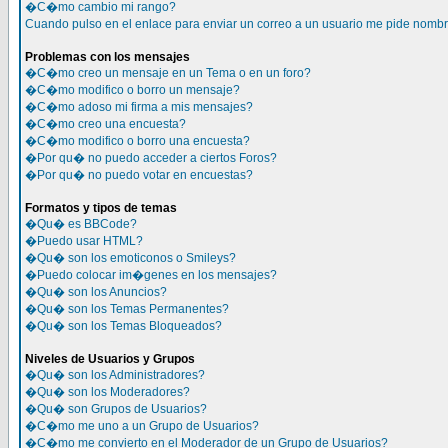
�C�mo cambio mi rango?
Cuando pulso en el enlace para enviar un correo a un usuario me pide nomb
Problemas con los mensajes
�C�mo creo un mensaje en un Tema o en un foro?
�C�mo modifico o borro un mensaje?
�C�mo adoso mi firma a mis mensajes?
�C�mo creo una encuesta?
�C�mo modifico o borro una encuesta?
�Por qu� no puedo acceder a ciertos Foros?
�Por qu� no puedo votar en encuestas?
Formatos y tipos de temas
�Qu� es BBCode?
�Puedo usar HTML?
�Qu� son los emoticonos o Smileys?
�Puedo colocar im�genes en los mensajes?
�Qu� son los Anuncios?
�Qu� son los Temas Permanentes?
�Qu� son los Temas Bloqueados?
Niveles de Usuarios y Grupos
�Qu� son los Administradores?
�Qu� son los Moderadores?
�Qu� son Grupos de Usuarios?
�C�mo me uno a un Grupo de Usuarios?
�C�mo me convierto en el Moderador de un Grupo de Usuarios?