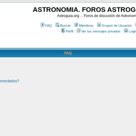
ASTRONOMIA. FOROS ASTROG
Astroguia.org .:. Foros de discusión de Astrono
FAQ
Buscar
Miembros
Grupos de Usuarios
Perfil
Ver tus mensajes privados
Logi
FAQ
conectados?