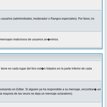
 usuarios (administrador, moderador o Rangos especiales). Por favor, no
M o mensajes maliciosos de usuarios an�nimos.
ene en cada lugar del foro est�n listados en la parte inferior de cada
 pulsando en
Editar
. Si alguien ya ha respondido a su mensaje, encontrar� un
a mayoria de las veces se deja un mensaje aclaratorio).