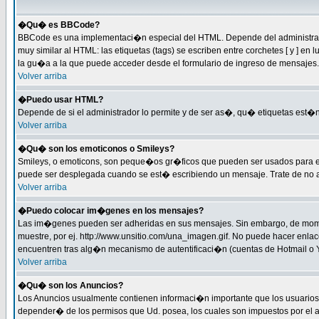
�Qu� es BBCode?
BBCode es una implementaci�n especial del HTML. Depende del administrador
muy similar al HTML: las etiquetas (tags) se escriben entre corchetes [ y 
la gu�a a la que puede acceder desde el formulario de ingreso de mensajes.
Volver arriba
�Puedo usar HTML?
Depende de si el administrador lo permite y de ser as�, qu� etiquetas est�n 
Volver arriba
�Qu� son los emoticonos o Smileys?
Smileys, o emoticons, son peque�os gr�ficos que pueden ser usados para expre
puede ser desplegada cuando se est� escribiendo un mensaje. Trate de no abus
Volver arriba
�Puedo colocar im�genes en los mensajes?
Las im�genes pueden ser adheridas en sus mensajes. Sin embargo, de momen
muestre, por ej. http://www.unsitio.com/una_imagen.gif. No puede hacer en
encuentren tras alg�n mecanismo de autentificaci�n (cuentas de Hotmail o Ya
Volver arriba
�Qu� son los Anuncios?
Los Anuncios usualmente contienen informaci�n importante que los usuarios 
depender� de los permisos que Ud. posea, los cuales son impuestos por el a