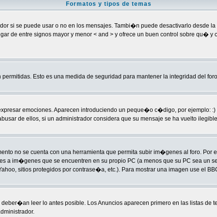
Formatos y tipos de temas
 si se puede usar o no en los mensajes. Tambi�n puede desactivarlo desde la ca
] en lugar de entre signos mayor y menor < and > y ofrece un buen control sobre 
permitidas. Esto es una medida de seguridad para mantener la integridad del foro
sar emociones. Aparecen introduciendo un peque�o c�digo, por ejemplo: :) signific
ar de ellos, si un administrador considera que su mensaje se ha vuelto ilegible p
to no se cuenta con una herramienta que permita subir im�genes al foro. Por 
laces a im�genes que se encuentren en su propio PC (a menos que su PC sea un 
hoo, sitios protegidos por contrase�a, etc.). Para mostrar una imagen use el BBC
deber�an leer lo antes posible. Los Anuncios aparecen primero en las listas de 
dministrador.