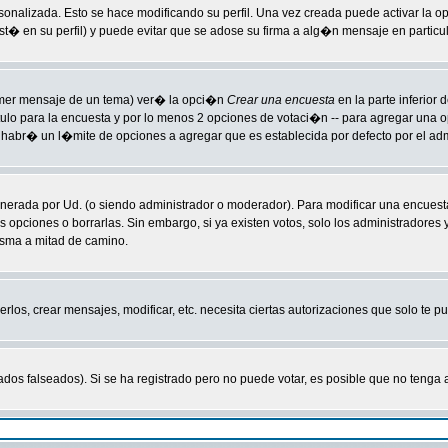
sonalizada. Esto se hace modificando su perfil. Una vez creada puede activar la 
 en su perfil) y puede evitar que se adose su firma a alg�n mensaje en particula
primer mensaje de un tema) ver� la opci�n
Crear una encuesta
en la parte inferior
tulo para la encuesta y por lo menos 2 opciones de votaci�n -- para agregar una
habr� un l�mite de opciones a agregar que es establecida por defecto por el adm
enerada por Ud. (o siendo administrador o moderador). Para modificar una encuesta
s opciones o borrarlas. Sin embargo, si ya existen votos, solo los administradores
isma a mitad de camino.
rlos, crear mensajes, modificar, etc. necesita ciertas autorizaciones que solo te 
ados falseados). Si se ha registrado pero no puede votar, es posible que no tenga