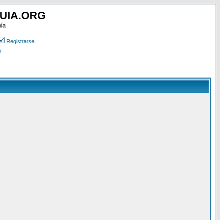
UIA.ORG
mía
Registrarse
n