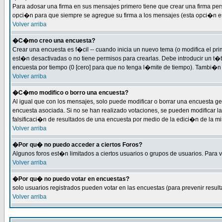
Para adosar una firma en sus mensajes primero tiene que crear una firma per
opci�n para que siempre se agregue su firma a los mensajes (esta opci�n est�
Volver arriba
�C�mo creo una encuesta?
Crear una encuesta es f�cil -- cuando inicia un nuevo tema (o modifica el 
est�n desactivadas o no tiene permisos para crearlas. Debe introducir un t�
encuesta por tiempo (0 [cero] para que no tenga l�mite de tiempo). Tambi�n 
Volver arriba
�C�mo modifico o borro una encuesta?
Al igual que con los mensajes, solo puede modificar o borrar una encuesta g
encuesta asociada. Si no se han realizado votaciones, se pueden modificar la
falsificaci�n de resultados de una encuesta por medio de la edici�n de la m
Volver arriba
�Por qu� no puedo acceder a ciertos Foros?
Algunos foros est�n limitados a ciertos usuarios o grupos de usuarios. Para ve
Volver arriba
�Por qu� no puedo votar en encuestas?
solo usuarios registrados pueden votar en las encuestas (para prevenir result
Volver arriba