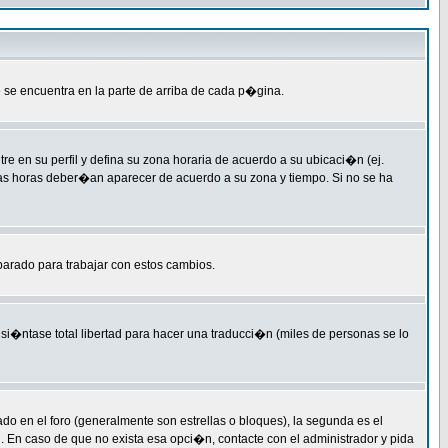
 se encuentra en la parte de arriba de cada p�gina.
re en su perfil y defina su zona horaria de acuerdo a su ubicaci�n (ej.
las horas deber�an aparecer de acuerdo a su zona y tiempo. Si no se ha
parado para trabajar con estos cambios.
si�ntase total libertad para hacer una traducci�n (miles de personas se lo
en el foro (generalmente son estrellas o bloques), la segunda es el
l. En caso de que no exista esa opci�n, contacte con el administrador y pida