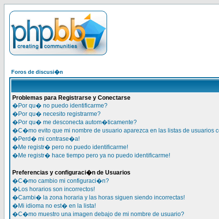
Foros de discusi�n
Problemas para Registrarse y Conectarse
�Por qu� no puedo identificarme?
�Por qu� necesito registrarme?
�Por qu� me desconecta autom�ticamente?
�C�mo evito que mi nombre de usuario aparezca en las listas de usuarios 
�Perd� mi contrase�a!
�Me registr� pero no puedo identificarme!
�Me registr� hace tiempo pero ya no puedo identificarme!
Preferencias y configuraci�n de Usuarios
�C�mo cambio mi configuraci�n?
�Los horarios son incorrectos!
�Cambi� la zona horaria y las horas siguen siendo incorrectas!
�Mi idioma no est� en la lista!
�C�mo muestro una imagen debajo de mi nombre de usuario?