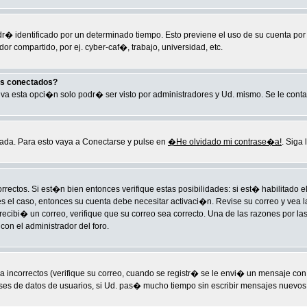
ndr� identificado por un determinado tiempo. Esto previene el uso de su cuenta po
r compartido, por ej. cyber-caf�, trabajo, universidad, etc.
os conectados?
ctiva esta opci�n solo podr� ser visto por administradores y Ud. mismo. Se le cont
ada. Para esto vaya a Conectarse y pulse en
�He olvidado mi contrase�a!
. Siga 
rectos. Si est�n bien entonces verifique estas posibilidades: si est� habilitado
es el caso, entonces su cuenta debe necesitar activaci�n. Revise su correo y vea l
o recibi� un correo, verifique que su correo sea correcto. Una de las razones por
on el administrador del foro.
ncorrectos (verifique su correo, cuando se registr� se le envi� un mensaje con
ases de datos de usuarios, si Ud. pas� mucho tiempo sin escribir mensajes nuevos