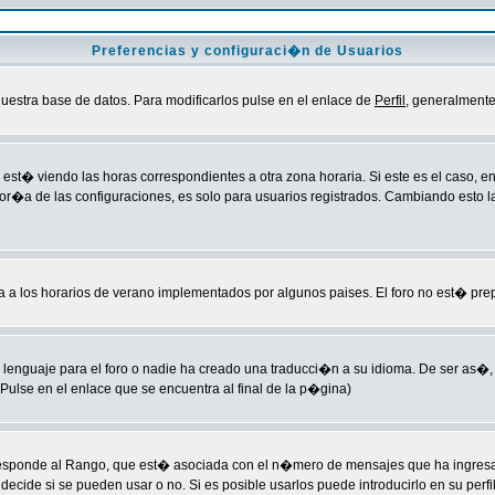
Preferencias y configuraci�n de Usuarios
uestra base de datos. Para modificarlos pulse en el enlace de
Perfil
, generalmente
est� viendo las horas correspondientes a otra zona horaria. Si este es el caso, ent
yor�a de las configuraciones, es solo para usuarios registrados. Cambiando esto 
ba a los horarios de verano implementados por algunos paises. El foro no est� pre
lenguaje para el foro o nadie ha creado una traducci�n a su idioma. De ser as�, 
ulse en el enlace que se encuentra al final de la p�gina)
esponde al Rango, que est� asociada con el n�mero de mensajes que ha ingresado 
cide si se pueden usar o no. Si es posible usarlos puede introducirlo en su perfi