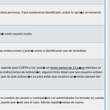
r otras personas. Para mantenerse identificado, active la opci�n al momento
ar� como usuario oculto.
las instrucciones y podr� volver a identificarse casi de inmediato.
 el soporte para COPPA y Ud. puls� en
tengo menos de 13 a�os
mientras se
as instrucciones de activaci�n, algunos foros dejan que sus usuarios activen
 las que se pide activaci�n es para evitar que usuarios an�nimos abusen del
 su nombre de usuario y contrase�a) o el administrador ha borrado su cuenta
, puede que �ste sea el caso. Intente registr�ndose de nuevo.