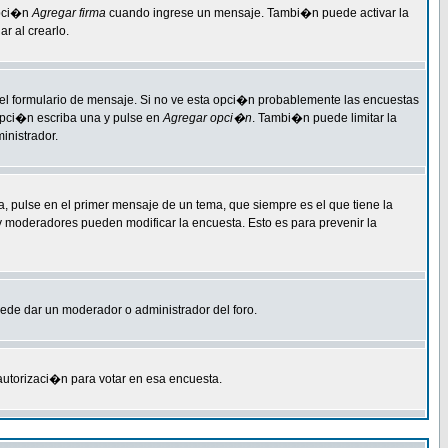
opci�n
Agregar firma
cuando ingrese un mensaje. Tambi�n puede activar la
r al crearlo.
 del formulario de mensaje. Si no ve esta opci�n probablemente las encuestas
 opci�n escriba una y pulse en
Agregar opci�n
. Tambi�n puede limitar la
inistrador.
, pulse en el primer mensaje de un tema, que siempre es el que tiene la
 y moderadores pueden modificar la encuesta. Esto es para prevenir la
puede dar un moderador o administrador del foro.
 autorizaci�n para votar en esa encuesta.