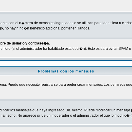
te con el n�mero de mensajes ingresados o se utilizan para identificar a ciertos
o, no hay ning�n beneficio adicional por tener Rangos.
mbre de usuario y contrase�a.
del foro (si el administrador ha habilitado esta opci�n). Esto es para evitar SPA
Problemas con los mensajes
ma. Puede que necesite registrarse para poder crear mensajes. Los permisos que ti
odificar los mensajes que haya ingresado Ud. mismo. Puede modificar un mensaje
ha hecho. No aparece si fue un moderador o el administrador el que lo modific� (l