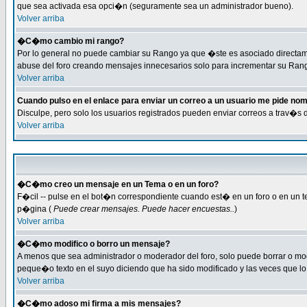
que sea activada esa opci�n (seguramente sea un administrador bueno).
Volver arriba
�C�mo cambio mi rango?
Por lo general no puede cambiar su Rango ya que �ste es asociado directamen
abuse del foro creando mensajes innecesarios solo para incrementar su Rang
Volver arriba
Cuando pulso en el enlace para enviar un correo a un usuario me pide no
Disculpe, pero solo los usuarios registrados pueden enviar correos a trav�s 
Volver arriba
�C�mo creo un mensaje en un Tema o en un foro?
F�cil -- pulse en el bot�n correspondiente cuando est� en un foro o en un te
p�gina (
Puede crear mensajes. Puede hacer encuestas..
)
Volver arriba
�C�mo modifico o borro un mensaje?
A menos que sea administrador o moderador del foro, solo puede borrar o m
peque�o texto en el suyo diciendo que ha sido modificado y las veces que lo 
Volver arriba
�C�mo adoso mi firma a mis mensajes?