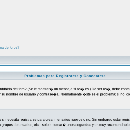
ma de foros?
Problemas para Registrarse y Conectarse
nhibido del foro? (Se le mostrar� un mensaje si as� es.) De ser as�, debe contact
ar su nombre de usuario y contrase�a. Normalmente �ste es el problema; si no, co
si necesita registrarse para crear mensajes nuevos o no. Sin embargo estar regi
a grupos de usuarios, etc... solo le tomar� unos segundos y es muy recomendable