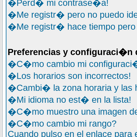
�Perd� mi contrase�a!
�Me registr� pero no puedo ide
�Me registr� hace tiempo pero y
Preferencias y configuraci�n 
�C�mo cambio mi configuraci
�Los horarios son incorrectos!
�Cambi� la zona horaria y las h
�Mi idioma no est� en la lista!
�C�mo muestro una imagen deb
�C�mo cambio mi rango?
Cuando pulso en el enlace para 