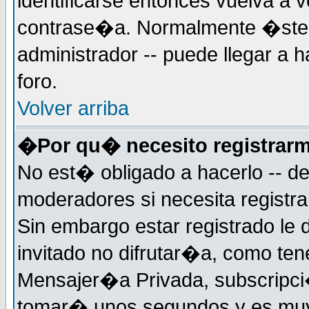
identificarse entonces vuelva a v
contrase�a. Normalmente �ste es
administrador -- puede llegar a 
foro.
Volver arriba
�Por qu� necesito registrar
No est� obligado a hacerlo -- d
moderadores si necesita registr
Sin embargo estar registrado le
invitado no difrutar�a, como ten
Mensajer�a Privada, subscripci�n
tomar� unos segundos y es muy