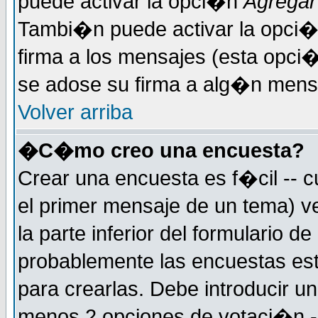
puede activar la opci�n
Agregar
Tambi�n puede activar la opci�
firma a los mensajes (esta opci�
se adose su firma a alg�n mensaj
Volver arriba
�C�mo creo una encuesta?
Crear una encuesta es f�cil -- c
el primer mensaje de un tema) 
la parte inferior del formulario 
probablemente las encuestas es
para crearlas. Debe introducir un
menos 2 opciones de votaci�n -