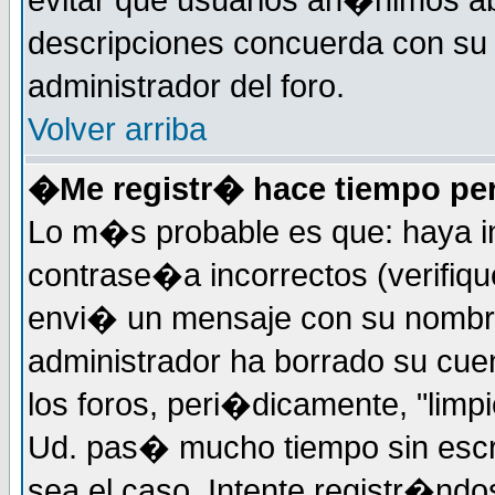
evitar que usuarios an�nimos ab
descripciones concuerda con su 
administrador del foro.
Volver arriba
�Me registr� hace tiempo per
Lo m�s probable es que: haya i
contrase�a incorrectos (verifiqu
envi� un mensaje con su nombre
administrador ha borrado su cue
los foros, peri�dicamente, "limp
Ud. pas� mucho tiempo sin escr
sea el caso. Intente registr�nd