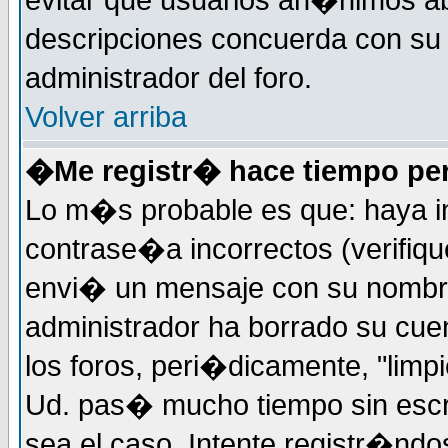
evitar que usuarios an�nimos ab
descripciones concuerda con su 
administrador del foro.
Volver arriba
�Me registr� hace tiempo per
Lo m�s probable es que: haya i
contrase�a incorrectos (verifiqu
envi� un mensaje con su nombre
administrador ha borrado su cue
los foros, peri�dicamente, "limp
Ud. pas� mucho tiempo sin escr
sea el caso. Intente registr�nd