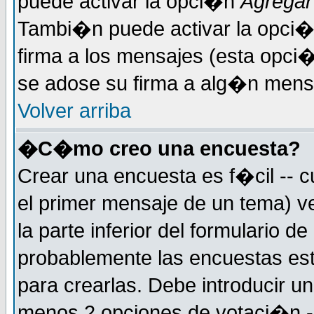
puede activar la opci�n
Agregar
Tambi�n puede activar la opci�
firma a los mensajes (esta opci�
se adose su firma a alg�n mensaj
Volver arriba
�C�mo creo una encuesta?
Crear una encuesta es f�cil -- c
el primer mensaje de un tema) 
la parte inferior del formulario 
probablemente las encuestas es
para crearlas. Debe introducir un
menos 2 opciones de votaci�n -