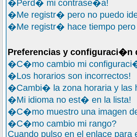
�Perd� mi contrase�a!
�Me registr� pero no puedo ide
�Me registr� hace tiempo pero y
Preferencias y configuraci�n 
�C�mo cambio mi configuraci
�Los horarios son incorrectos!
�Cambi� la zona horaria y las h
�Mi idioma no est� en la lista!
�C�mo muestro una imagen deb
�C�mo cambio mi rango?
Cuando pulso en el enlace para 