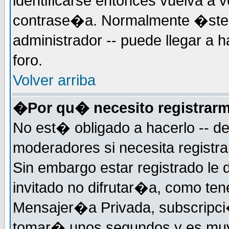
identificarse entonces vuelva a v
contrase�a. Normalmente �ste es
administrador -- puede llegar a 
foro.
Volver arriba
�Por qu� necesito registrar
No est� obligado a hacerlo -- d
moderadores si necesita registr
Sin embargo estar registrado le
invitado no difrutar�a, como ten
Mensajer�a Privada, subscripci�n
tomar� unos segundos y es muy