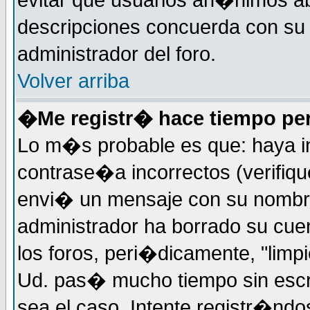
evitar que usuarios an�nimos ab
descripciones concuerda con su 
administrador del foro.
Volver arriba
�Me registr� hace tiempo per
Lo m�s probable es que: haya i
contrase�a incorrectos (verifiqu
envi� un mensaje con su nombre
administrador ha borrado su cue
los foros, peri�dicamente, "limp
Ud. pas� mucho tiempo sin escr
sea el caso. Intente registr�nd