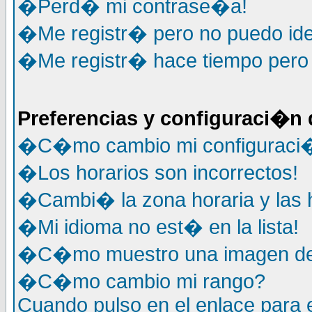
�Perd� mi contrase�a!
�Me registr� pero no puedo ide
�Me registr� hace tiempo pero y
Preferencias y configuraci�n 
�C�mo cambio mi configuraci
�Los horarios son incorrectos!
�Cambi� la zona horaria y las h
�Mi idioma no est� en la lista!
�C�mo muestro una imagen deb
�C�mo cambio mi rango?
Cuando pulso en el enlace para 