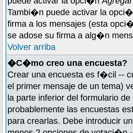
puede activar la opci�n
Agregar
Tambi�n puede activar la opci�
firma a los mensajes (esta opci�
se adose su firma a alg�n mensaj
Volver arriba
�C�mo creo una encuesta?
Crear una encuesta es f�cil -- c
el primer mensaje de un tema) 
la parte inferior del formulario 
probablemente las encuestas es
para crearlas. Debe introducir un
menos 2 opciones de votaci�n -