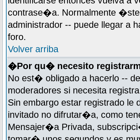
identificarse entonces vuelva a v
contrase�a. Normalmente �ste es
administrador -- puede llegar a 
foro.
Volver arriba
�Por qu� necesito registrar
No est� obligado a hacerlo -- d
moderadores si necesita registr
Sin embargo estar registrado le
invitado no difrutar�a, como ten
Mensajer�a Privada, subscripci�n
tomar� unos segundos y es muy