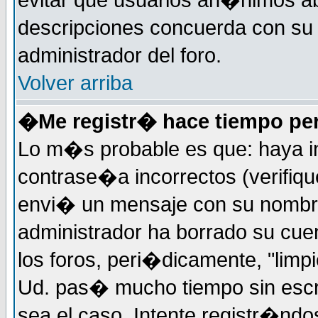
evitar que usuarios an�nimos ab
descripciones concuerda con su 
administrador del foro.
Volver arriba
�Me registr� hace tiempo per
Lo m�s probable es que: haya i
contrase�a incorrectos (verifiqu
envi� un mensaje con su nombre
administrador ha borrado su cue
los foros, peri�dicamente, "limp
Ud. pas� mucho tiempo sin escr
sea el caso. Intente registr�nd