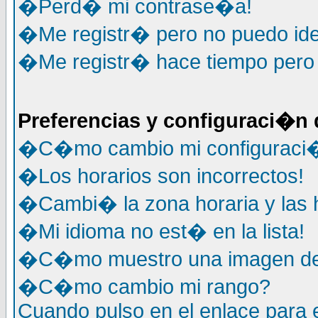
�Perd� mi contrase�a!
�Me registr� pero no puedo ide
�Me registr� hace tiempo pero y
Preferencias y configuraci�n 
�C�mo cambio mi configuraci
�Los horarios son incorrectos!
�Cambi� la zona horaria y las h
�Mi idioma no est� en la lista!
�C�mo muestro una imagen deb
�C�mo cambio mi rango?
Cuando pulso en el enlace para 