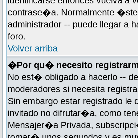
identificarse entonces vuelva a v
contrase�a. Normalmente �ste es
administrador -- puede llegar a 
foro.
Volver arriba
�Por qu� necesito registrar
No est� obligado a hacerlo -- d
moderadores si necesita registr
Sin embargo estar registrado le
invitado no difrutar�a, como ten
Mensajer�a Privada, subscripci�n
tomar� unos segundos y es muy