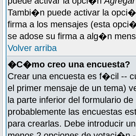
puede activar la opci�n
Agregar
Tambi�n puede activar la opci�
firma a los mensajes (esta opci�
se adose su firma a alg�n mensaj
Volver arriba
�C�mo creo una encuesta?
Crear una encuesta es f�cil -- c
el primer mensaje de un tema) 
la parte inferior del formulario 
probablemente las encuestas es
para crearlas. Debe introducir un
menos 2 opciones de votaci�n -