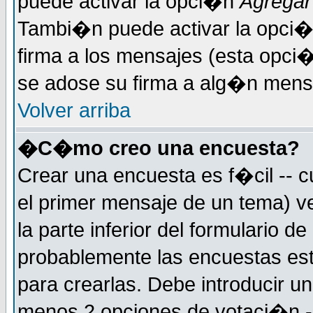
puede activar la opci�n
Agregar
Tambi�n puede activar la opci�
firma a los mensajes (esta opci�
se adose su firma a alg�n mensaj
Volver arriba
�C�mo creo una encuesta?
Crear una encuesta es f�cil -- c
el primer mensaje de un tema) 
la parte inferior del formulario 
probablemente las encuestas es
para crearlas. Debe introducir un
menos 2 opciones de votaci�n -