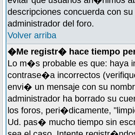
evitar que usuarios an�nimos ab
descripciones concuerda con su 
administrador del foro.
Volver arriba
�Me registr� hace tiempo per
Lo m�s probable es que: haya i
contrase�a incorrectos (verifiqu
envi� un mensaje con su nombre
administrador ha borrado su cue
los foros, peri�dicamente, "limp
Ud. pas� mucho tiempo sin escr
sea el caso. Intente registr�nd