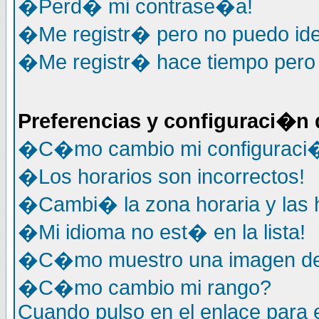
�Perd� mi contrase�a!
�Me registr� pero no puedo ide
�Me registr� hace tiempo pero y
Preferencias y configuraci�n 
�C�mo cambio mi configuraci
�Los horarios son incorrectos!
�Cambi� la zona horaria y las h
�Mi idioma no est� en la lista!
�C�mo muestro una imagen deb
�C�mo cambio mi rango?
Cuando pulso en el enlace para 