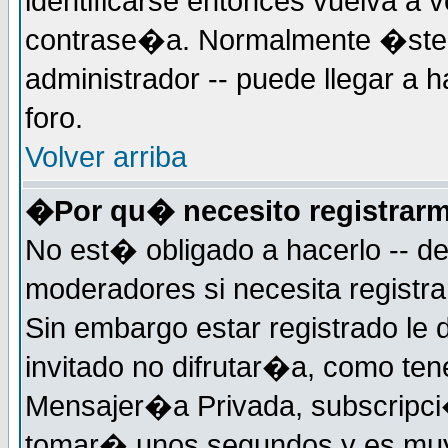
identificarse entonces vuelva a v
contrase�a. Normalmente �ste es
administrador -- puede llegar a 
foro.
Volver arriba
�Por qu� necesito registrar
No est� obligado a hacerlo -- d
moderadores si necesita registr
Sin embargo estar registrado le
invitado no difrutar�a, como ten
Mensajer�a Privada, subscripci�n
tomar� unos segundos y es muy