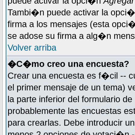
puede activar la opci�n
Agregar
Tambi�n puede activar la opci�
firma a los mensajes (esta opci�
se adose su firma a alg�n mensaj
Volver arriba
�C�mo creo una encuesta?
Crear una encuesta es f�cil -- c
el primer mensaje de un tema) 
la parte inferior del formulario 
probablemente las encuestas es
para crearlas. Debe introducir un
menos 2 opciones de votaci�n -