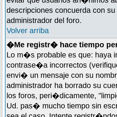
evitar que usuarios an�nimos ab
descripciones concuerda con su 
administrador del foro.
Volver arriba
�Me registr� hace tiempo per
Lo m�s probable es que: haya i
contrase�a incorrectos (verifiqu
envi� un mensaje con su nombre
administrador ha borrado su cue
los foros, peri�dicamente, "limp
Ud. pas� mucho tiempo sin escr
sea el caso. Intente registr�nd