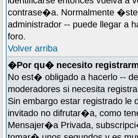
identificarse entonces vuelva a v
contrase�a. Normalmente �ste es
administrador -- puede llegar a 
foro.
Volver arriba
�Por qu� necesito registrar
No est� obligado a hacerlo -- d
moderadores si necesita registr
Sin embargo estar registrado le
invitado no difrutar�a, como ten
Mensajer�a Privada, subscripci�n
tomar� unos segundos y es muy