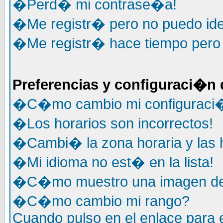
�Perd� mi contrase�a!
�Me registr� pero no puedo ide
�Me registr� hace tiempo pero y
Preferencias y configuraci�n 
�C�mo cambio mi configuraci
�Los horarios son incorrectos!
�Cambi� la zona horaria y las h
�Mi idioma no est� en la lista!
�C�mo muestro una imagen deb
�C�mo cambio mi rango?
Cuando pulso en el enlace para 