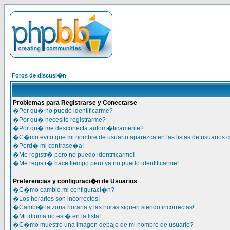
Foros de discusi�n
Problemas para Registrarse y Conectarse
�Por qu� no puedo identificarme?
�Por qu� necesito registrarme?
�Por qu� me desconecta autom�ticamente?
�C�mo evito que mi nombre de usuario aparezca en las listas de usuarios 
�Perd� mi contrase�a!
�Me registr� pero no puedo identificarme!
�Me registr� hace tiempo pero ya no puedo identificarme!
Preferencias y configuraci�n de Usuarios
�C�mo cambio mi configuraci�n?
�Los horarios son incorrectos!
�Cambi� la zona horaria y las horas siguen siendo incorrectas!
�Mi idioma no est� en la lista!
�C�mo muestro una imagen debajo de mi nombre de usuario?