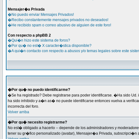
Mensajer�a Privada
�No puedo enviar Mensajes Privados!
�Recibo constantemente mensajes privados no deseados!
�He recibido spam o correo abusivo de alguien de este foro!
Con respecto a phpBB 2
�Qui�n hizo este sistema de foros?
�Por qu� no est� X caracter�stica disponible?
�A qui�n contacto con respecto a abusos y/o temas legales sobre este siste
�Por qu� no puedo identificarme?
�Se ha registrado? Debe registrarse para poder identificarse. �Ha sido Ud. i
ha sido inhibido y a�n as� no puede identificarse entonces vuelva a verific
incorrecta del foro.
Volver arriba
�Por qu� necesito registrarme?
No est� obligado a hacerlo -- depende de los administradores y moderadores 
tener su gr�fico personalizado (avatar), Mensajer�a Privada, subscripci�n 