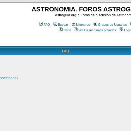
ASTRONOMIA. FOROS ASTROG
Astroguia.org .:. Foros de discusión de Astrono
FAQ
Buscar
Miembros
Grupos de Usuarios
Perfil
Ver tus mensajes privados
Logi
FAQ
conectados?