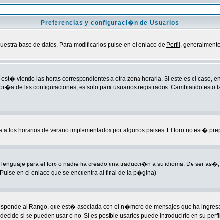
Preferencias y configuraci�n de Usuarios
uestra base de datos. Para modificarlos pulse en el enlace de
Perfil
, generalmente
est� viendo las horas correspondientes a otra zona horaria. Si este es el caso, ent
yor�a de las configuraciones, es solo para usuarios registrados. Cambiando esto 
ba a los horarios de verano implementados por algunos paises. El foro no est� pre
lenguaje para el foro o nadie ha creado una traducci�n a su idioma. De ser as�, 
ulse en el enlace que se encuentra al final de la p�gina)
esponde al Rango, que est� asociada con el n�mero de mensajes que ha ingresado 
cide si se pueden usar o no. Si es posible usarlos puede introducirlo en su perfi