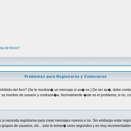
ma de foros?
Problemas para Registrarse y Conectarse
nhibido del foro? (Se le mostrar� un mensaje si as� es.) De ser as�, debe contact
ar su nombre de usuario y contrase�a. Normalmente �ste es el problema; si no, co
si necesita registrarse para crear mensajes nuevos o no. Sin embargo estar regi
a grupos de usuarios, etc... solo le tomar� unos segundos y es muy recomendable