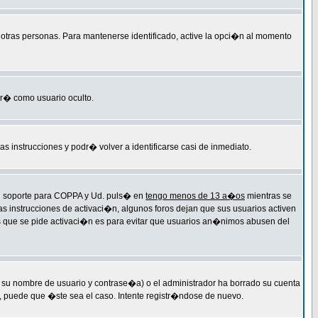
r otras personas. Para mantenerse identificado, active la opci�n al momento
ar� como usuario oculto.
las instrucciones y podr� volver a identificarse casi de inmediato.
 el soporte para COPPA y Ud. puls� en
tengo menos de 13 a�os
mientras se
as instrucciones de activaci�n, algunos foros dejan que sus usuarios activen
 las que se pide activaci�n es para evitar que usuarios an�nimos abusen del
 su nombre de usuario y contrase�a) o el administrador ha borrado su cuenta
, puede que �ste sea el caso. Intente registr�ndose de nuevo.