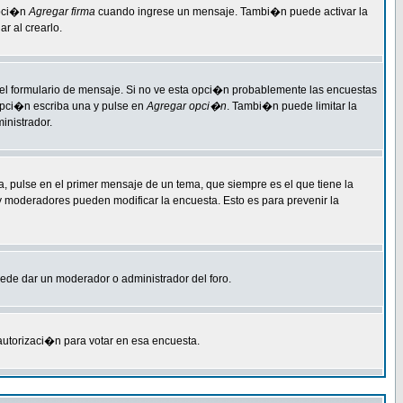
opci�n
Agregar firma
cuando ingrese un mensaje. Tambi�n puede activar la
r al crearlo.
 del formulario de mensaje. Si no ve esta opci�n probablemente las encuestas
 opci�n escriba una y pulse en
Agregar opci�n
. Tambi�n puede limitar la
inistrador.
, pulse en el primer mensaje de un tema, que siempre es el que tiene la
 y moderadores pueden modificar la encuesta. Esto es para prevenir la
puede dar un moderador o administrador del foro.
 autorizaci�n para votar en esa encuesta.