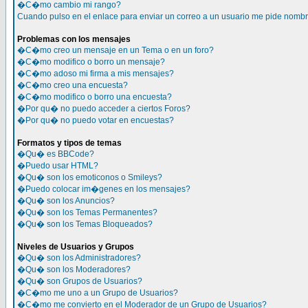
�C�mo cambio mi rango?
Cuando pulso en el enlace para enviar un correo a un usuario me pide nomb
Problemas con los mensajes
�C�mo creo un mensaje en un Tema o en un foro?
�C�mo modifico o borro un mensaje?
�C�mo adoso mi firma a mis mensajes?
�C�mo creo una encuesta?
�C�mo modifico o borro una encuesta?
�Por qu� no puedo acceder a ciertos Foros?
�Por qu� no puedo votar en encuestas?
Formatos y tipos de temas
�Qu� es BBCode?
�Puedo usar HTML?
�Qu� son los emoticonos o Smileys?
�Puedo colocar im�genes en los mensajes?
�Qu� son los Anuncios?
�Qu� son los Temas Permanentes?
�Qu� son los Temas Bloqueados?
Niveles de Usuarios y Grupos
�Qu� son los Administradores?
�Qu� son los Moderadores?
�Qu� son Grupos de Usuarios?
�C�mo me uno a un Grupo de Usuarios?
�C�mo me convierto en el Moderador de un Grupo de Usuarios?