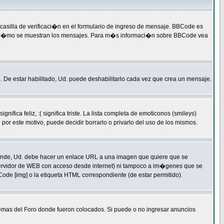
silla de verificaci�n en el formulario de ingreso de mensaje. BBCode es
qu� y c�mo se muestran los mensajes. Para m�s informaci�n sobre BBCode vea
. De estar habilitado, Ud. puede deshabilitarlo cada vez que crea un mensaje.
a feliz, :( significa triste. La lista completa de emoticonos (smileys)
or este motivo, puede decidir borrarlo o privarlo del uso de los mismos.
ende, Ud. debe hacer un enlace URL a una imagen que quiere que se
servidor de WEB con acceso desde internet) ni tampoco a im�genes que se
ode [img] o la etiqueta HTML correspondiente (de estar permitido).
temas del Foro donde fueron colocados. Si puede o no ingresar anuncios