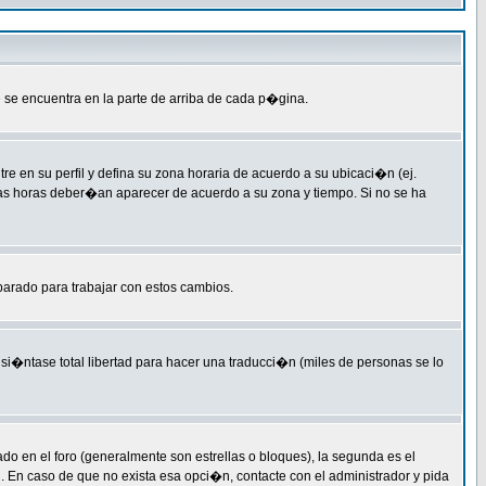
 se encuentra en la parte de arriba de cada p�gina.
re en su perfil y defina su zona horaria de acuerdo a su ubicaci�n (ej.
las horas deber�an aparecer de acuerdo a su zona y tiempo. Si no se ha
parado para trabajar con estos cambios.
si�ntase total libertad para hacer una traducci�n (miles de personas se lo
en el foro (generalmente son estrellas o bloques), la segunda es el
l. En caso de que no exista esa opci�n, contacte con el administrador y pida