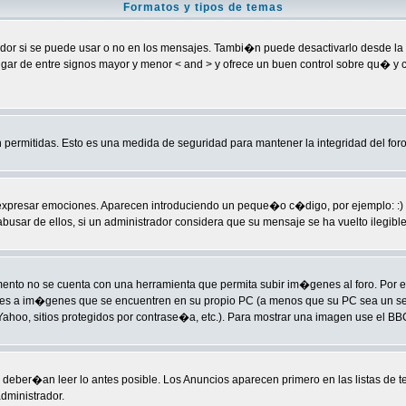
Formatos y tipos de temas
 si se puede usar o no en los mensajes. Tambi�n puede desactivarlo desde la ca
] en lugar de entre signos mayor y menor < and > y ofrece un buen control sobre 
permitidas. Esto es una medida de seguridad para mantener la integridad del foro
sar emociones. Aparecen introduciendo un peque�o c�digo, por ejemplo: :) signific
ar de ellos, si un administrador considera que su mensaje se ha vuelto ilegible p
to no se cuenta con una herramienta que permita subir im�genes al foro. Por 
laces a im�genes que se encuentren en su propio PC (a menos que su PC sea un 
hoo, sitios protegidos por contrase�a, etc.). Para mostrar una imagen use el BBC
deber�an leer lo antes posible. Los Anuncios aparecen primero en las listas de 
dministrador.