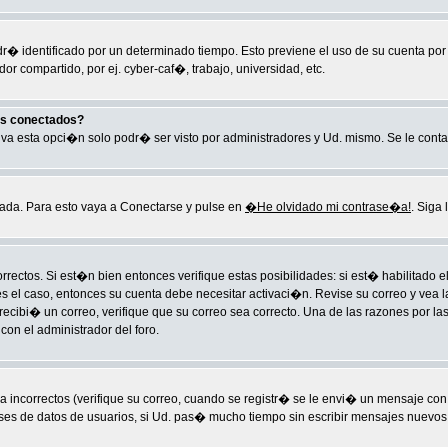
ndr� identificado por un determinado tiempo. Esto previene el uso de su cuenta po
r compartido, por ej. cyber-caf�, trabajo, universidad, etc.
os conectados?
ctiva esta opci�n solo podr� ser visto por administradores y Ud. mismo. Se le cont
ada. Para esto vaya a Conectarse y pulse en
�He olvidado mi contrase�a!
. Siga 
rectos. Si est�n bien entonces verifique estas posibilidades: si est� habilitado
es el caso, entonces su cuenta debe necesitar activaci�n. Revise su correo y vea l
o recibi� un correo, verifique que su correo sea correcto. Una de las razones por
on el administrador del foro.
ncorrectos (verifique su correo, cuando se registr� se le envi� un mensaje con
ases de datos de usuarios, si Ud. pas� mucho tiempo sin escribir mensajes nuevos