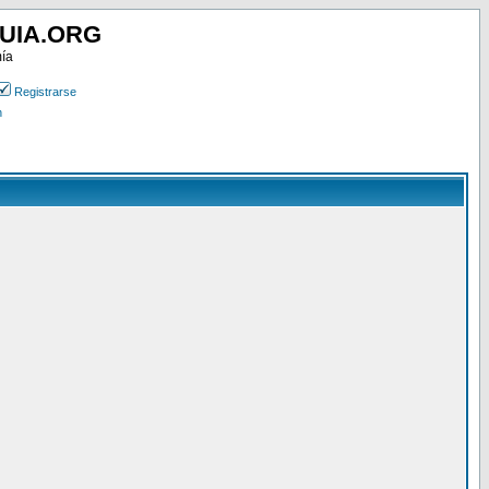
UIA.ORG
mía
Registrarse
n