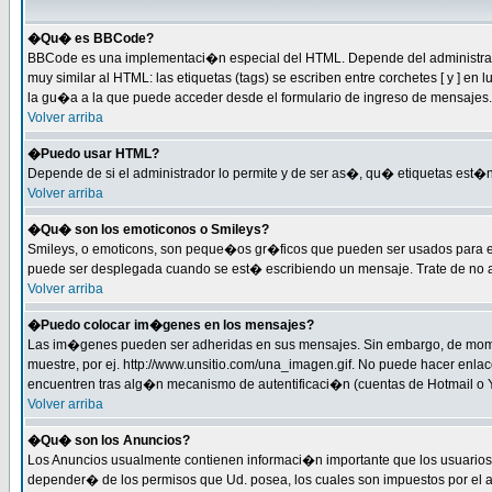
�Qu� es BBCode?
BBCode es una implementaci�n especial del HTML. Depende del administrador
muy similar al HTML: las etiquetas (tags) se escriben entre corchetes [ y 
la gu�a a la que puede acceder desde el formulario de ingreso de mensajes.
Volver arriba
�Puedo usar HTML?
Depende de si el administrador lo permite y de ser as�, qu� etiquetas est�n 
Volver arriba
�Qu� son los emoticonos o Smileys?
Smileys, o emoticons, son peque�os gr�ficos que pueden ser usados para expre
puede ser desplegada cuando se est� escribiendo un mensaje. Trate de no abus
Volver arriba
�Puedo colocar im�genes en los mensajes?
Las im�genes pueden ser adheridas en sus mensajes. Sin embargo, de momen
muestre, por ej. http://www.unsitio.com/una_imagen.gif. No puede hacer en
encuentren tras alg�n mecanismo de autentificaci�n (cuentas de Hotmail o Ya
Volver arriba
�Qu� son los Anuncios?
Los Anuncios usualmente contienen informaci�n importante que los usuarios 
depender� de los permisos que Ud. posea, los cuales son impuestos por el a