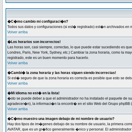
�C�mo cambio mi configuraci�n?
Todos sus datos y configuraciones (si est� registrado) est�n archivados en n
Volver arriba
�Los horarios son incorrectos!
Las horas son, casi siempre, correctas, lo que puede estar sucediendo es que 
Londres, Paris, New York, Sydney, etc.) Cambiar la zona horaria, como la ma
registrado, este es un buen momento para hacerlo.
Volver arriba
�Cambi� la zona horaria y las horas siguen siendo incorrectas!
Si est� seguro de que la zona horaria es correcta es posible que esto se de
Volver arriba
�Mi idioma no est� en la lista!
�sto se puede deber a que el administrador no ha instalado el paquete de su 
agradecer�n), la informaci�n la encontr� en el sitio Web del Grupo phpBB (P
Volver arriba
�C�mo muestro una imagen debajo de mi nombre de usuario?
Hay dos tipos de im�genes debajo de su nombre de usuario, la primera corr
AVATAR, que es un gr�fico generalmente �nico y personal. El administrador de