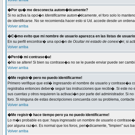
Volver arriba
�Por qu� me desconecta autom�ticamente?
Si no activa la opci�n
Identificarme autom�ticamente
, el foro solo lo mante
de identificarse. No se recomienda hacer esto si Ud. accede desde un ordenado
Volver arriba
�C�mo evito que mi nombre de usuario aparezca en las listas de usuari
En su perfil encontrar� una opci�n de
Ocultar mi estado de conexi�n
; si a
Volver arriba
�Perd� mi contrase�a!
�No se altere! Si bien su contrase�a no se le puede enviar puede ser cambi
Volver arriba
�Me registr� pero no puedo identificarme!
Primero verifique que est� ingresando el nombre de usuario y contrase�a cor
registraba entonces deber� seguir las instrucciones que recibi�. Si este no 
sus cuentas y otros requieren la activaci�n por parte del administrador. Si n
foro. Si ninguna de estas descripciones concuerda con su problema, contacte c
Volver arriba
�Me registr� hace tiempo pero ya no puedo identificarme!
Lo m�s probable es que: haya ingresado un nombre de usuario o contrase�a i
por alguna raz�n. Es normal que los foros, peri�dicamente, "limpien" sus b
Volver arriba