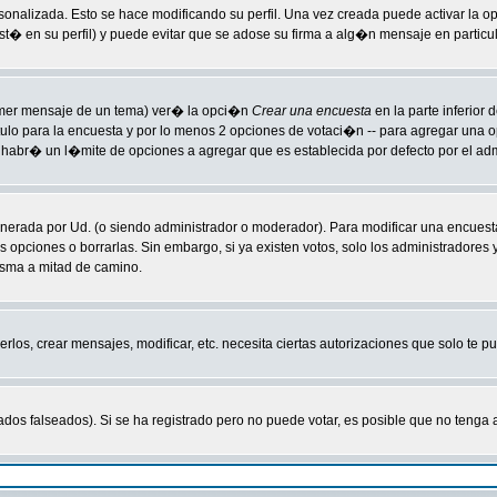
sonalizada. Esto se hace modificando su perfil. Una vez creada puede activar la 
 en su perfil) y puede evitar que se adose su firma a alg�n mensaje en particula
primer mensaje de un tema) ver� la opci�n
Crear una encuesta
en la parte inferior
tulo para la encuesta y por lo menos 2 opciones de votaci�n -- para agregar una
habr� un l�mite de opciones a agregar que es establecida por defecto por el adm
enerada por Ud. (o siendo administrador o moderador). Para modificar una encuesta
s opciones o borrarlas. Sin embargo, si ya existen votos, solo los administradores
isma a mitad de camino.
rlos, crear mensajes, modificar, etc. necesita ciertas autorizaciones que solo te 
ados falseados). Si se ha registrado pero no puede votar, es posible que no tenga