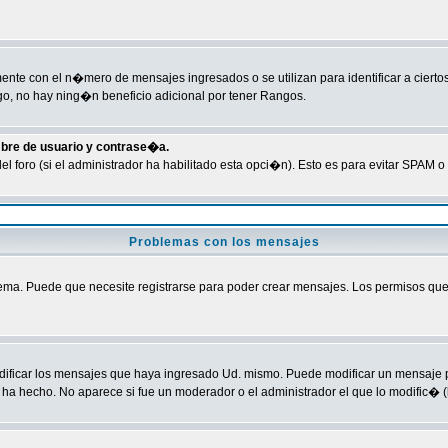
te con el n�mero de mensajes ingresados o se utilizan para identificar a ciertos
o, no hay ning�n beneficio adicional por tener Rangos.
mbre de usuario y contrase�a.
del foro (si el administrador ha habilitado esta opci�n). Esto es para evitar SPA
Problemas con los mensajes
ma. Puede que necesite registrarse para poder crear mensajes. Los permisos que ti
odificar los mensajes que haya ingresado Ud. mismo. Puede modificar un mensaje
ha hecho. No aparece si fue un moderador o el administrador el que lo modific� (l