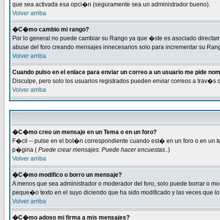
que sea activada esa opci�n (seguramente sea un administrador bueno).
Volver arriba
�C�mo cambio mi rango?
Por lo general no puede cambiar su Rango ya que �ste es asociado directamen
abuse del foro creando mensajes innecesarios solo para incrementar su Rang
Volver arriba
Cuando pulso en el enlace para enviar un correo a un usuario me pide no
Disculpe, pero solo los usuarios registrados pueden enviar correos a trav�s 
Volver arriba
�C�mo creo un mensaje en un Tema o en un foro?
F�cil -- pulse en el bot�n correspondiente cuando est� en un foro o en un te
p�gina (
Puede crear mensajes. Puede hacer encuestas..
)
Volver arriba
�C�mo modifico o borro un mensaje?
A menos que sea administrador o moderador del foro, solo puede borrar o m
peque�o texto en el suyo diciendo que ha sido modificado y las veces que lo 
Volver arriba
�C�mo adoso mi firma a mis mensajes?