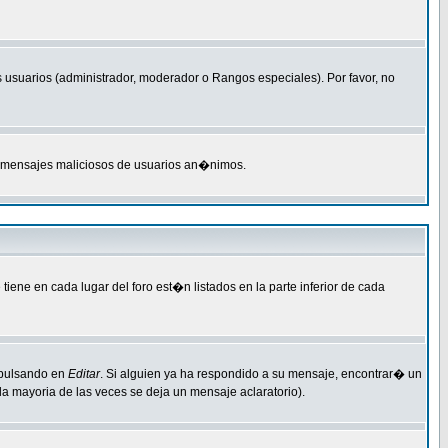
 usuarios (administrador, moderador o Rangos especiales). Por favor, no
M o mensajes maliciosos de usuarios an�nimos.
ene en cada lugar del foro est�n listados en la parte inferior de cada
 pulsando en
Editar
. Si alguien ya ha respondido a su mensaje, encontrar� un
a mayoria de las veces se deja un mensaje aclaratorio).