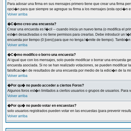
Para adosar una firma en sus mensajes primero tiene que crear una firma per
opci�n para que siempre se agregue su firma a los mensajes (esta opci�n est�
Volver arriba
�C�mo creo una encuesta?
Crear una encuesta es f�cil -- cuando inicia un nuevo tema (o modifica el 
est�n desactivadas o no tiene permisos para crearlas. Debe introducir un t�
encuesta por tiempo (0 [cero] para que no tenga l�mite de tiempo). Tambi�n 
Volver arriba
�C�mo modifico o borro una encuesta?
Al igual que con los mensajes, solo puede modificar o borrar una encuesta g
encuesta asociada. Si no se han realizado votaciones, se pueden modificar la
falsificaci�n de resultados de una encuesta por medio de la edici�n de la m
Volver arriba
�Por qu� no puedo acceder a ciertos Foros?
Algunos foros est�n limitados a ciertos usuarios o grupos de usuarios. Para ve
Volver arriba
�Por qu� no puedo votar en encuestas?
solo usuarios registrados pueden votar en las encuestas (para prevenir result
Volver arriba