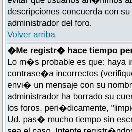
evitar que usuarios an�nimos ab
descripciones concuerda con su 
administrador del foro.
Volver arriba
�Me registr� hace tiempo per
Lo m�s probable es que: haya i
contrase�a incorrectos (verifiqu
envi� un mensaje con su nombre
administrador ha borrado su cue
los foros, peri�dicamente, "limp
Ud. pas� mucho tiempo sin escr
sea el caso. Intente registr�nd