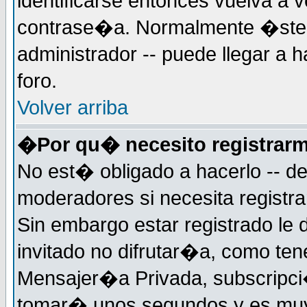
identificarse entonces vuelva a v
contrase�a. Normalmente �ste es
administrador -- puede llegar a 
foro.
Volver arriba
�Por qu� necesito registrar
No est� obligado a hacerlo -- d
moderadores si necesita registr
Sin embargo estar registrado le
invitado no difrutar�a, como ten
Mensajer�a Privada, subscripci�n
tomar� unos segundos y es muy