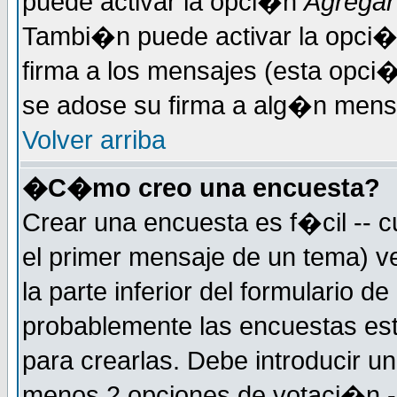
puede activar la opci�n
Agregar
Tambi�n puede activar la opci�
firma a los mensajes (esta opci�
se adose su firma a alg�n mensaj
Volver arriba
�C�mo creo una encuesta?
Crear una encuesta es f�cil -- c
el primer mensaje de un tema) 
la parte inferior del formulario 
probablemente las encuestas es
para crearlas. Debe introducir un
menos 2 opciones de votaci�n -