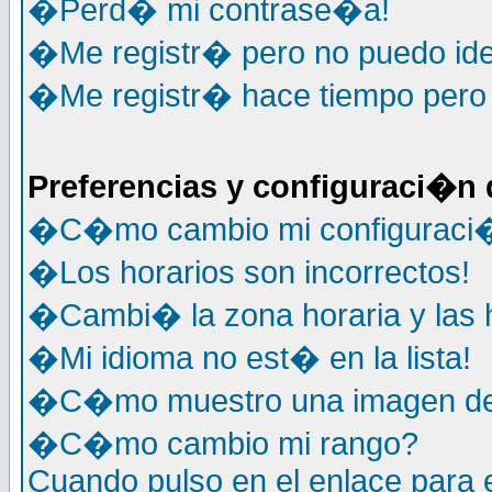
�Perd� mi contrase�a!
�Me registr� pero no puedo ide
�Me registr� hace tiempo pero y
Preferencias y configuraci�n 
�C�mo cambio mi configuraci
�Los horarios son incorrectos!
�Cambi� la zona horaria y las h
�Mi idioma no est� en la lista!
�C�mo muestro una imagen deb
�C�mo cambio mi rango?
Cuando pulso en el enlace para 