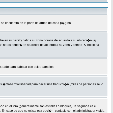
 se encuentra en la parte de arriba de cada p�gina.
re en su perfil y defina su zona horaria de acuerdo a su ubicaci�n (ej.
las horas deber�an aparecer de acuerdo a su zona y tiempo. Si no se ha
parado para trabajar con estos cambios.
si�ntase total libertad para hacer una traducci�n (miles de personas se lo
en el foro (generalmente son estrellas o bloques), la segunda es el
l. En caso de que no exista esa opci�n, contacte con el administrador y pida