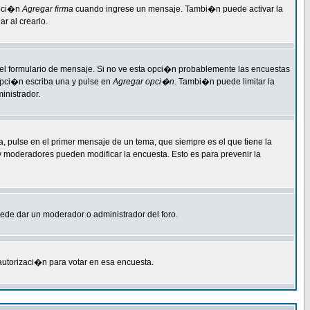
opci�n
Agregar firma
cuando ingrese un mensaje. Tambi�n puede activar la
r al crearlo.
 del formulario de mensaje. Si no ve esta opci�n probablemente las encuestas
 opci�n escriba una y pulse en
Agregar opci�n
. Tambi�n puede limitar la
inistrador.
, pulse en el primer mensaje de un tema, que siempre es el que tiene la
 y moderadores pueden modificar la encuesta. Esto es para prevenir la
puede dar un moderador o administrador del foro.
 autorizaci�n para votar en esa encuesta.