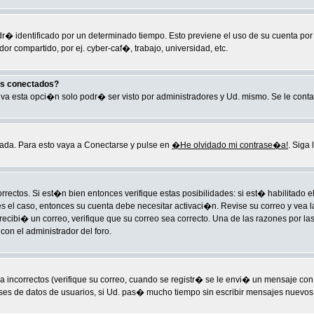
ndr� identificado por un determinado tiempo. Esto previene el uso de su cuenta po
r compartido, por ej. cyber-caf�, trabajo, universidad, etc.
os conectados?
ctiva esta opci�n solo podr� ser visto por administradores y Ud. mismo. Se le cont
ada. Para esto vaya a Conectarse y pulse en
�He olvidado mi contrase�a!
. Siga 
rectos. Si est�n bien entonces verifique estas posibilidades: si est� habilitado
es el caso, entonces su cuenta debe necesitar activaci�n. Revise su correo y vea l
o recibi� un correo, verifique que su correo sea correcto. Una de las razones por
on el administrador del foro.
ncorrectos (verifique su correo, cuando se registr� se le envi� un mensaje con
ases de datos de usuarios, si Ud. pas� mucho tiempo sin escribir mensajes nuevos