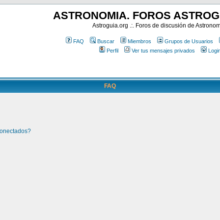
ASTRONOMIA. FOROS ASTROG
Astroguia.org .:. Foros de discusión de Astrono
FAQ
Buscar
Miembros
Grupos de Usuarios
Perfil
Ver tus mensajes privados
Logi
FAQ
conectados?