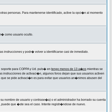
r otras personas. Para mantenerse identificado, active la opci�n al momento
ar� como usuario oculto.
las instrucciones y podr� volver a identificarse casi de inmediato.
 el soporte para COPPA y Ud. puls� en
tengo menos de 13 a�os
mientras se
as instrucciones de activaci�n, algunos foros dejan que sus usuarios activen
 las que se pide activaci�n es para evitar que usuarios an�nimos abusen del
 su nombre de usuario y contrase�a) o el administrador ha borrado su cuenta
, puede que �ste sea el caso. Intente registr�ndose de nuevo.