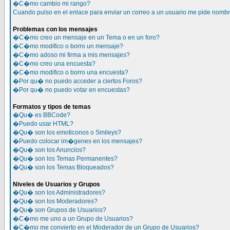
�C�mo cambio mi rango?
Cuando pulso en el enlace para enviar un correo a un usuario me pide nomb
Problemas con los mensajes
�C�mo creo un mensaje en un Tema o en un foro?
�C�mo modifico o borro un mensaje?
�C�mo adoso mi firma a mis mensajes?
�C�mo creo una encuesta?
�C�mo modifico o borro una encuesta?
�Por qu� no puedo acceder a ciertos Foros?
�Por qu� no puedo votar en encuestas?
Formatos y tipos de temas
�Qu� es BBCode?
�Puedo usar HTML?
�Qu� son los emoticonos o Smileys?
�Puedo colocar im�genes en los mensajes?
�Qu� son los Anuncios?
�Qu� son los Temas Permanentes?
�Qu� son los Temas Bloqueados?
Niveles de Usuarios y Grupos
�Qu� son los Administradores?
�Qu� son los Moderadores?
�Qu� son Grupos de Usuarios?
�C�mo me uno a un Grupo de Usuarios?
�C�mo me convierto en el Moderador de un Grupo de Usuarios?