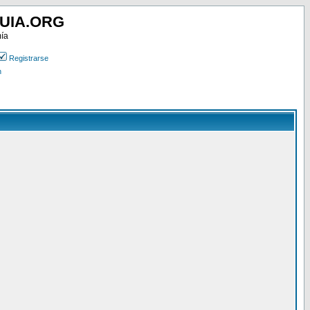
UIA.ORG
mía
Registrarse
n