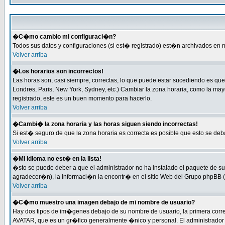
�C�mo cambio mi configuraci�n?
Todos sus datos y configuraciones (si est� registrado) est�n archivados en n
Volver arriba
�Los horarios son incorrectos!
Las horas son, casi siempre, correctas, lo que puede estar sucediendo es que 
Londres, Paris, New York, Sydney, etc.) Cambiar la zona horaria, como la ma
registrado, este es un buen momento para hacerlo.
Volver arriba
�Cambi� la zona horaria y las horas siguen siendo incorrectas!
Si est� seguro de que la zona horaria es correcta es posible que esto se de
Volver arriba
�Mi idioma no est� en la lista!
�sto se puede deber a que el administrador no ha instalado el paquete de su 
agradecer�n), la informaci�n la encontr� en el sitio Web del Grupo phpBB (P
Volver arriba
�C�mo muestro una imagen debajo de mi nombre de usuario?
Hay dos tipos de im�genes debajo de su nombre de usuario, la primera corr
AVATAR, que es un gr�fico generalmente �nico y personal. El administrador de