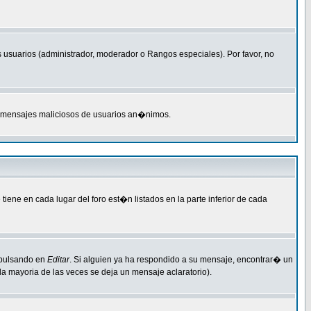
 usuarios (administrador, moderador o Rangos especiales). Por favor, no
M o mensajes maliciosos de usuarios an�nimos.
ene en cada lugar del foro est�n listados en la parte inferior de cada
 pulsando en
Editar
. Si alguien ya ha respondido a su mensaje, encontrar� un
a mayoria de las veces se deja un mensaje aclaratorio).