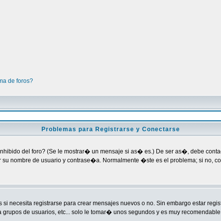
ma de foros?
Problemas para Registrarse y Conectarse
nhibido del foro? (Se le mostrar� un mensaje si as� es.) De ser as�, debe contact
ar su nombre de usuario y contrase�a. Normalmente �ste es el problema; si no, co
si necesita registrarse para crear mensajes nuevos o no. Sin embargo estar regi
a grupos de usuarios, etc... solo le tomar� unos segundos y es muy recomendable