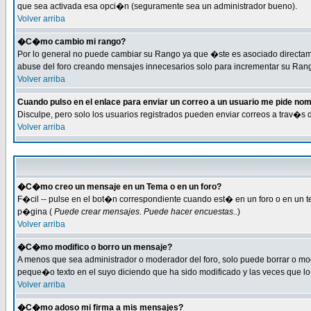
que sea activada esa opci�n (seguramente sea un administrador bueno).
Volver arriba
�C�mo cambio mi rango?
Por lo general no puede cambiar su Rango ya que �ste es asociado directamen
abuse del foro creando mensajes innecesarios solo para incrementar su Rang
Volver arriba
Cuando pulso en el enlace para enviar un correo a un usuario me pide no
Disculpe, pero solo los usuarios registrados pueden enviar correos a trav�s 
Volver arriba
�C�mo creo un mensaje en un Tema o en un foro?
F�cil -- pulse en el bot�n correspondiente cuando est� en un foro o en un te
p�gina (
Puede crear mensajes. Puede hacer encuestas..
)
Volver arriba
�C�mo modifico o borro un mensaje?
A menos que sea administrador o moderador del foro, solo puede borrar o m
peque�o texto en el suyo diciendo que ha sido modificado y las veces que lo 
Volver arriba
�C�mo adoso mi firma a mis mensajes?