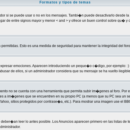
Formatos y tipos de temas
 si se puede usar o no en los mensajes. Tambi�n puede desactivarlo desde la ca
] en lugar de entre signos mayor y menor < and > y ofrece un buen control sobre 
permitidas. Esto es una medida de seguridad para mantener la integridad del foro
sar emociones. Aparecen introduciendo un peque�o c�digo, por ejemplo: :) signific
ar de ellos, si un administrador considera que su mensaje se ha vuelto ilegible p
to no se cuenta con una herramienta que permita subir im�genes al foro. Por 
laces a im�genes que se encuentren en su propio PC (a menos que su PC sea un 
hoo, sitios protegidos por contrase�a, etc.). Para mostrar una imagen use el BBC
deber�an leer lo antes posible. Los Anuncios aparecen primero en las listas de 
dministrador.