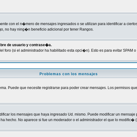
te con el n�mero de mensajes ingresados o se utilizan para identificar a ciertos
o, no hay ning�n beneficio adicional por tener Rangos.
mbre de usuario y contrase�a.
del foro (si el administrador ha habilitado esta opci�n). Esto es para evitar SPA
Problemas con los mensajes
ma. Puede que necesite registrarse para poder crear mensajes. Los permisos que ti
odificar los mensajes que haya ingresado Ud. mismo. Puede modificar un mensaje
ha hecho. No aparece si fue un moderador o el administrador el que lo modific� (l