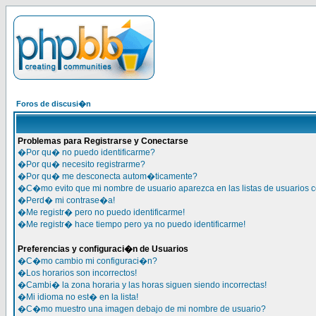
Foros de discusi�n
Problemas para Registrarse y Conectarse
�Por qu� no puedo identificarme?
�Por qu� necesito registrarme?
�Por qu� me desconecta autom�ticamente?
�C�mo evito que mi nombre de usuario aparezca en las listas de usuarios 
�Perd� mi contrase�a!
�Me registr� pero no puedo identificarme!
�Me registr� hace tiempo pero ya no puedo identificarme!
Preferencias y configuraci�n de Usuarios
�C�mo cambio mi configuraci�n?
�Los horarios son incorrectos!
�Cambi� la zona horaria y las horas siguen siendo incorrectas!
�Mi idioma no est� en la lista!
�C�mo muestro una imagen debajo de mi nombre de usuario?