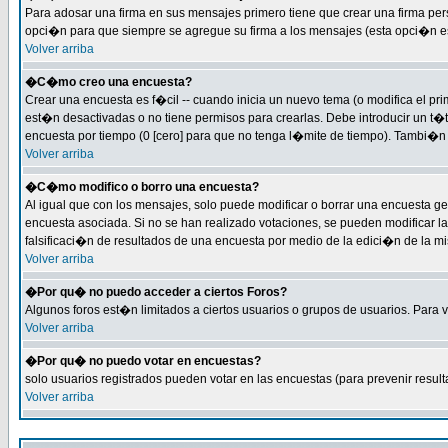
Para adosar una firma en sus mensajes primero tiene que crear una firma per
opci�n para que siempre se agregue su firma a los mensajes (esta opci�n est�
Volver arriba
�C�mo creo una encuesta?
Crear una encuesta es f�cil -- cuando inicia un nuevo tema (o modifica el 
est�n desactivadas o no tiene permisos para crearlas. Debe introducir un t�
encuesta por tiempo (0 [cero] para que no tenga l�mite de tiempo). Tambi�n 
Volver arriba
�C�mo modifico o borro una encuesta?
Al igual que con los mensajes, solo puede modificar o borrar una encuesta g
encuesta asociada. Si no se han realizado votaciones, se pueden modificar la
falsificaci�n de resultados de una encuesta por medio de la edici�n de la m
Volver arriba
�Por qu� no puedo acceder a ciertos Foros?
Algunos foros est�n limitados a ciertos usuarios o grupos de usuarios. Para ve
Volver arriba
�Por qu� no puedo votar en encuestas?
solo usuarios registrados pueden votar en las encuestas (para prevenir result
Volver arriba