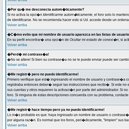
Volver arriba
�Por qu� me desconecta autom�ticamente?
Si no activa la opci�n
Identificarme autom�ticamente
, el foro solo lo mante
de identificarse. No se recomienda hacer esto si Ud. accede desde un ordenado
Volver arriba
�C�mo evito que mi nombre de usuario aparezca en las listas de usuari
En su perfil encontrar� una opci�n de
Ocultar mi estado de conexi�n
; si a
Volver arriba
�Perd� mi contrase�a!
�No se altere! Si bien su contrase�a no se le puede enviar puede ser cambi
Volver arriba
�Me registr� pero no puedo identificarme!
Primero verifique que est� ingresando el nombre de usuario y contrase�a cor
registraba entonces deber� seguir las instrucciones que recibi�. Si este no 
sus cuentas y otros requieren la activaci�n por parte del administrador. Si n
foro. Si ninguna de estas descripciones concuerda con su problema, contacte c
Volver arriba
�Me registr� hace tiempo pero ya no puedo identificarme!
Lo m�s probable es que: haya ingresado un nombre de usuario o contrase�a i
por alguna raz�n. Es normal que los foros, peri�dicamente, "limpien" sus b
Volver arriba