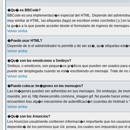
�Qu� es BBCode?
BBCode es una implementaci�n especial del HTML. Depende del administrador
muy similar al HTML: las etiquetas (tags) se escriben entre corchetes [ y 
la gu�a a la que puede acceder desde el formulario de ingreso de mensajes.
Volver arriba
�Puedo usar HTML?
Depende de si el administrador lo permite y de ser as�, qu� etiquetas est�n 
Volver arriba
�Qu� son los emoticonos o Smileys?
Smileys, o emoticons, son peque�os gr�ficos que pueden ser usados para expre
puede ser desplegada cuando se est� escribiendo un mensaje. Trate de no abus
Volver arriba
�Puedo colocar im�genes en los mensajes?
Las im�genes pueden ser adheridas en sus mensajes. Sin embargo, de momen
muestre, por ej. http://www.unsitio.com/una_imagen.gif. No puede hacer en
encuentren tras alg�n mecanismo de autentificaci�n (cuentas de Hotmail o Ya
Volver arriba
�Qu� son los Anuncios?
Los Anuncios usualmente contienen informaci�n importante que los usuarios 
depender� de los permisos que Ud. posea, los cuales son impuestos por el a