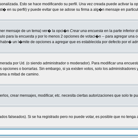
sonalizada. Esto se hace modificando su perfil. Una vez creada puede activar la 
 en su perfil) y puede evitar que se adose su firma a alg�n mensaje en particula
primer mensaje de un tema) ver� la opci�n
Crear una encuesta
en la parte inferior
tulo para la encuesta y por lo menos 2 opciones de votaci�n -- para agregar una
habr� un l�mite de opciones a agregar que es establecida por defecto por el adm
enerada por Ud. (o siendo administrador o moderador). Para modificar una encuesta
s opciones o borrarlas. Sin embargo, si ya existen votos, solo los administradores
isma a mitad de camino.
rlos, crear mensajes, modificar, etc. necesita ciertas autorizaciones que solo te 
ados falseados). Si se ha registrado pero no puede votar, es posible que no tenga