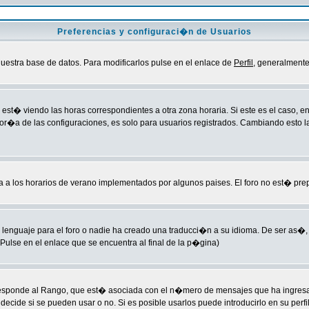
Preferencias y configuraci�n de Usuarios
uestra base de datos. Para modificarlos pulse en el enlace de
Perfil
, generalmente
est� viendo las horas correspondientes a otra zona horaria. Si este es el caso, ent
yor�a de las configuraciones, es solo para usuarios registrados. Cambiando esto 
ba a los horarios de verano implementados por algunos paises. El foro no est� pre
lenguaje para el foro o nadie ha creado una traducci�n a su idioma. De ser as�, 
ulse en el enlace que se encuentra al final de la p�gina)
esponde al Rango, que est� asociada con el n�mero de mensajes que ha ingresado 
cide si se pueden usar o no. Si es posible usarlos puede introducirlo en su perfi