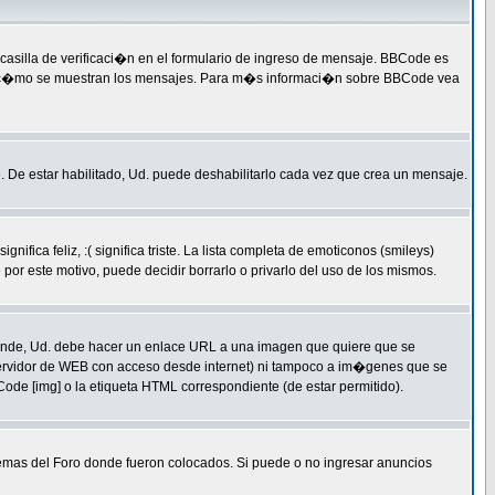
silla de verificaci�n en el formulario de ingreso de mensaje. BBCode es
qu� y c�mo se muestran los mensajes. Para m�s informaci�n sobre BBCode vea
. De estar habilitado, Ud. puede deshabilitarlo cada vez que crea un mensaje.
a feliz, :( significa triste. La lista completa de emoticonos (smileys)
or este motivo, puede decidir borrarlo o privarlo del uso de los mismos.
ende, Ud. debe hacer un enlace URL a una imagen que quiere que se
servidor de WEB con acceso desde internet) ni tampoco a im�genes que se
ode [img] o la etiqueta HTML correspondiente (de estar permitido).
temas del Foro donde fueron colocados. Si puede o no ingresar anuncios