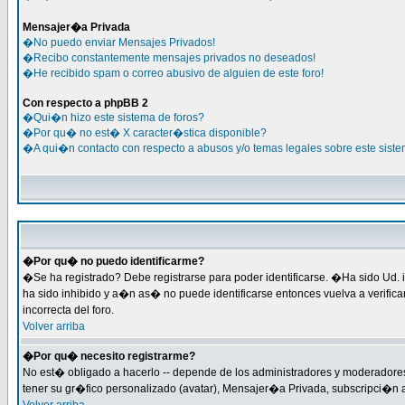
Mensajer�a Privada
�No puedo enviar Mensajes Privados!
�Recibo constantemente mensajes privados no deseados!
�He recibido spam o correo abusivo de alguien de este foro!
Con respecto a phpBB 2
�Qui�n hizo este sistema de foros?
�Por qu� no est� X caracter�stica disponible?
�A qui�n contacto con respecto a abusos y/o temas legales sobre este siste
�Por qu� no puedo identificarme?
�Se ha registrado? Debe registrarse para poder identificarse. �Ha sido Ud. i
ha sido inhibido y a�n as� no puede identificarse entonces vuelva a verific
incorrecta del foro.
Volver arriba
�Por qu� necesito registrarme?
No est� obligado a hacerlo -- depende de los administradores y moderadores 
tener su gr�fico personalizado (avatar), Mensajer�a Privada, subscripci�n 