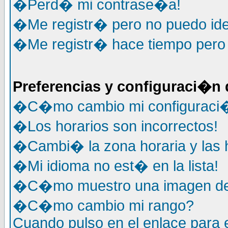
�Perd� mi contrase�a!
�Me registr� pero no puedo ide
�Me registr� hace tiempo pero y
Preferencias y configuraci�n 
�C�mo cambio mi configuraci
�Los horarios son incorrectos!
�Cambi� la zona horaria y las h
�Mi idioma no est� en la lista!
�C�mo muestro una imagen deb
�C�mo cambio mi rango?
Cuando pulso en el enlace para 