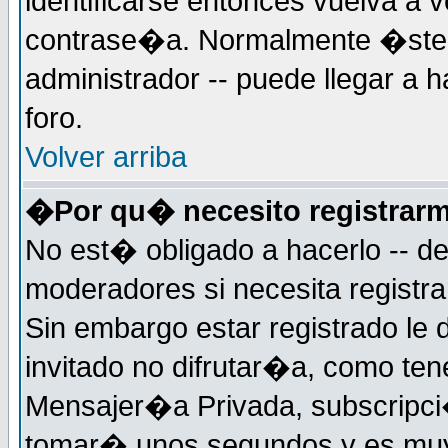
identificarse entonces vuelva a v
contrase�a. Normalmente �ste es
administrador -- puede llegar a 
foro.
Volver arriba
�Por qu� necesito registrar
No est� obligado a hacerlo -- d
moderadores si necesita registr
Sin embargo estar registrado le
invitado no difrutar�a, como ten
Mensajer�a Privada, subscripci�n
tomar� unos segundos y es muy