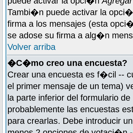
puede activar la opci�n
Agregar
Tambi�n puede activar la opci�
firma a los mensajes (esta opci�
se adose su firma a alg�n mensaj
Volver arriba
�C�mo creo una encuesta?
Crear una encuesta es f�cil -- c
el primer mensaje de un tema) 
la parte inferior del formulario 
probablemente las encuestas es
para crearlas. Debe introducir un
menos 2 opciones de votaci�n -