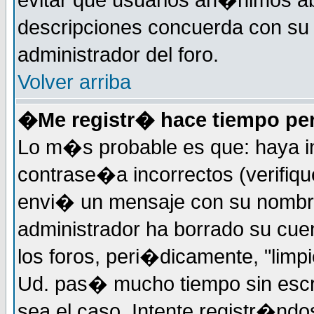
evitar que usuarios an�nimos ab
descripciones concuerda con su 
administrador del foro.
Volver arriba
�Me registr� hace tiempo per
Lo m�s probable es que: haya i
contrase�a incorrectos (verifiqu
envi� un mensaje con su nombre
administrador ha borrado su cue
los foros, peri�dicamente, "limp
Ud. pas� mucho tiempo sin escr
sea el caso. Intente registr�nd