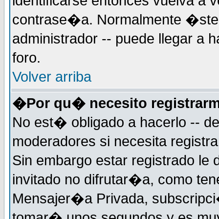
identificarse entonces vuelva a v
contrase�a. Normalmente �ste es
administrador -- puede llegar a 
foro.
Volver arriba
�Por qu� necesito registrar
No est� obligado a hacerlo -- d
moderadores si necesita registr
Sin embargo estar registrado le
invitado no difrutar�a, como ten
Mensajer�a Privada, subscripci�n
tomar� unos segundos y es muy