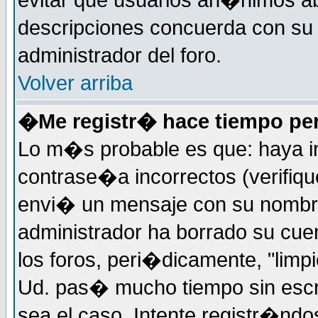
evitar que usuarios an�nimos ab
descripciones concuerda con su 
administrador del foro.
Volver arriba
�Me registr� hace tiempo per
Lo m�s probable es que: haya i
contrase�a incorrectos (verifiqu
envi� un mensaje con su nombre
administrador ha borrado su cue
los foros, peri�dicamente, "limp
Ud. pas� mucho tiempo sin escr
sea el caso. Intente registr�nd