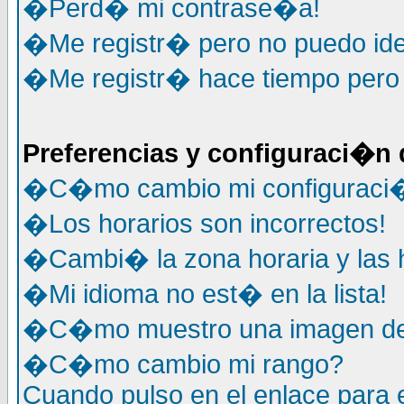
�Perd� mi contrase�a!
�Me registr� pero no puedo ide
�Me registr� hace tiempo pero y
Preferencias y configuraci�n 
�C�mo cambio mi configuraci
�Los horarios son incorrectos!
�Cambi� la zona horaria y las h
�Mi idioma no est� en la lista!
�C�mo muestro una imagen deb
�C�mo cambio mi rango?
Cuando pulso en el enlace para 