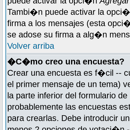
puede activar la opci�n
Agregar
Tambi�n puede activar la opci�
firma a los mensajes (esta opci�
se adose su firma a alg�n mensaj
Volver arriba
�C�mo creo una encuesta?
Crear una encuesta es f�cil -- c
el primer mensaje de un tema) 
la parte inferior del formulario 
probablemente las encuestas es
para crearlas. Debe introducir un
menos 2 opciones de votaci�n -