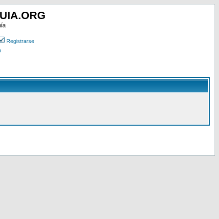
UIA.ORG
mía
Registrarse
n