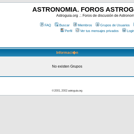
ASTRONOMIA. FOROS ASTROG
Astroguia.org .:. Foros de discusión de Astrono
FAQ
Buscar
Miembros
Grupos de Usuarios
Perfil
Ver tus mensajes privados
Logi
Informaci�n
No existen Grupos
© 2001, 2002 astroguia.org