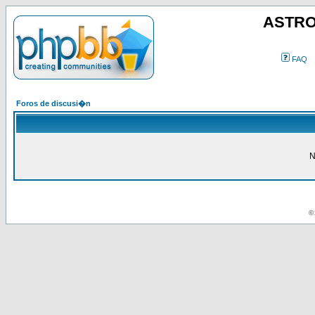
ASTRO
FAQ
Foros de discusi�n
N
© 