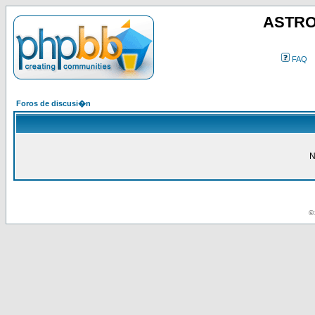
ASTRO
FAQ
Foros de discusi�n
N
© 