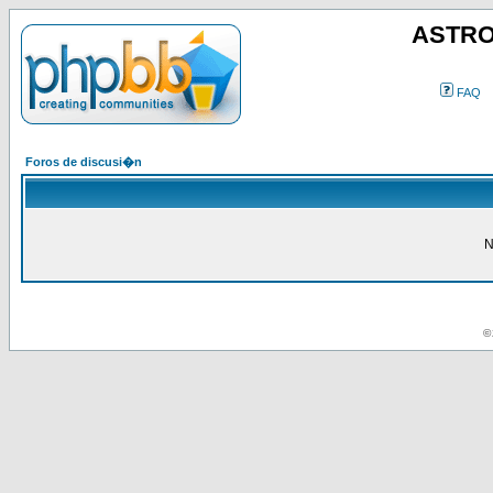
ASTRO
FAQ
Foros de discusi�n
N
© 