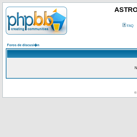
ASTRO
FAQ
Foros de discusi�n
N
© 