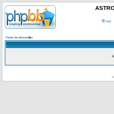
ASTRO
FAQ
Foros de discusi�n
N
© 