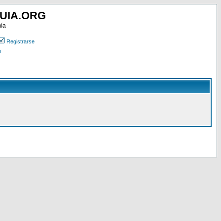
UIA.ORG
mía
Registrarse
n