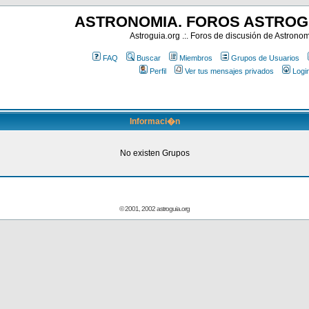
ASTRONOMIA. FOROS ASTROG
Astroguia.org .:. Foros de discusión de Astrono
FAQ
Buscar
Miembros
Grupos de Usuarios
Perfil
Ver tus mensajes privados
Logi
Informaci�n
No existen Grupos
© 2001, 2002 astroguia.org