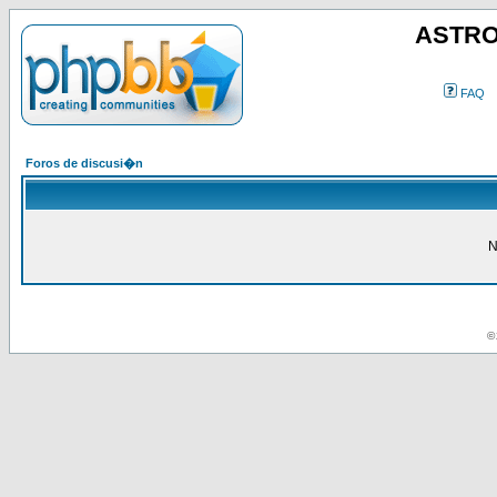
ASTRO
FAQ
Foros de discusi�n
N
© 