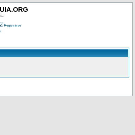
UIA.ORG
mía
Registrarse
n