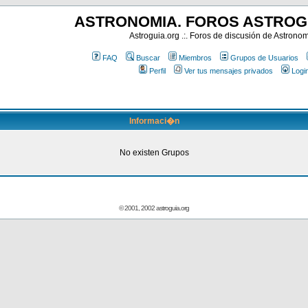
ASTRONOMIA. FOROS ASTROG
Astroguia.org .:. Foros de discusión de Astrono
FAQ
Buscar
Miembros
Grupos de Usuarios
Perfil
Ver tus mensajes privados
Logi
Informaci�n
No existen Grupos
© 2001, 2002 astroguia.org