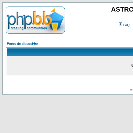
ASTRO
FAQ
Foros de discusi�n
N
© 