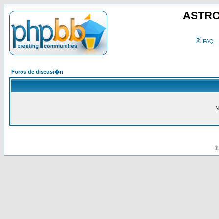
ASTRO
FAQ
Foros de discusi�n
N
© 