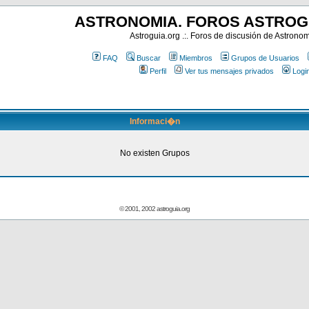
ASTRONOMIA. FOROS ASTROG
Astroguia.org .:. Foros de discusión de Astrono
FAQ
Buscar
Miembros
Grupos de Usuarios
Perfil
Ver tus mensajes privados
Logi
Informaci�n
No existen Grupos
© 2001, 2002 astroguia.org