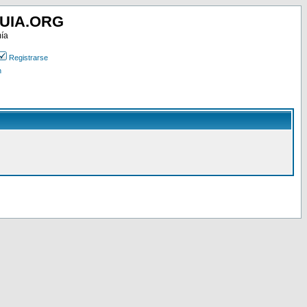
UIA.ORG
mía
Registrarse
n