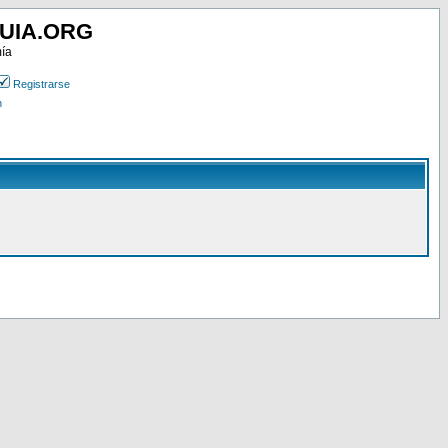
UIA.ORG
mía
Registrarse
n