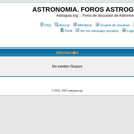
ASTRONOMIA. FOROS ASTROG
Astroguia.org .:. Foros de discusión de Astrono
FAQ
Buscar
Miembros
Grupos de Usuarios
Perfil
Ver tus mensajes privados
Logi
Informaci�n
No existen Grupos
© 2001, 2002 astroguia.org