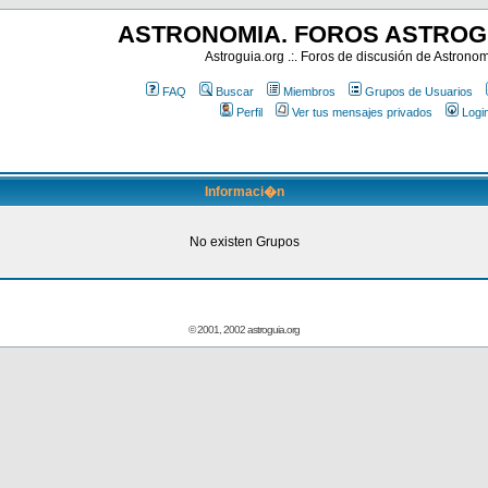
ASTRONOMIA. FOROS ASTROG
Astroguia.org .:. Foros de discusión de Astrono
FAQ
Buscar
Miembros
Grupos de Usuarios
Perfil
Ver tus mensajes privados
Logi
Informaci�n
No existen Grupos
© 2001, 2002 astroguia.org