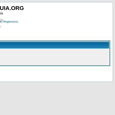
UIA.ORG
mía
Registrarse
n