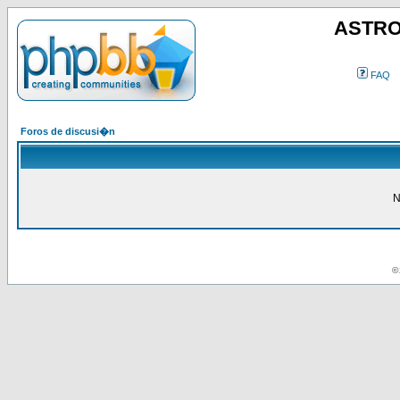
ASTRO
FAQ
Foros de discusi�n
N
© 