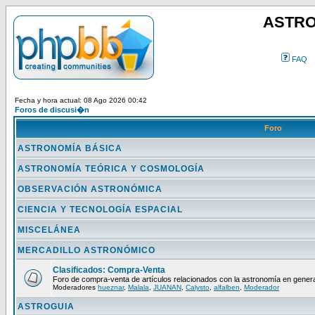
ASTRO
FAQ
Fecha y hora actual: 08 Ago 2026 00:42
Foros de discusi�n
Foro
ASTRONOMÍA BÁSICA
ASTRONOMÍA TEÓRICA Y COSMOLOGÍA
OBSERVACIÓN ASTRONÓMICA
CIENCIA Y TECNOLOGÍA ESPACIAL
MISCELÁNEA
MERCADILLO ASTRONÓMICO
Clasificados: Compra-Venta
Foro de compra-venta de artículos relacionados con la astronomía en genera
Moderadores
hueznar
,
Malala
,
JUANAN
,
Calysto
,
alfalben
,
Moderador
ASTROGUIA