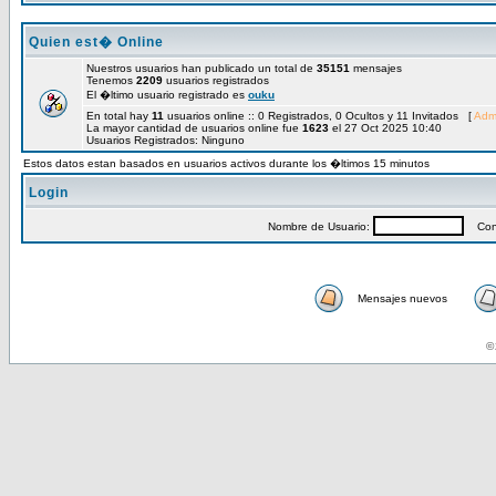
Quien est� Online
Nuestros usuarios han publicado un total de
35151
mensajes
Tenemos
2209
usuarios registrados
El �ltimo usuario registrado es
ouku
En total hay
11
usuarios online :: 0 Registrados, 0 Ocultos y 11 Invitados [
Admi
La mayor cantidad de usuarios online fue
1623
el 27 Oct 2025 10:40
Usuarios Registrados: Ninguno
Estos datos estan basados en usuarios activos durante los �ltimos 15 minutos
Login
Nombre de Usuario:
Cont
Mensajes nuevos
© 