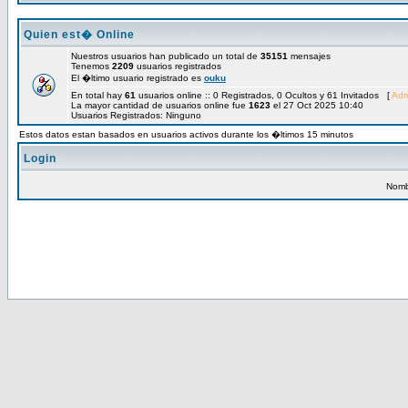
Quien est� Online
Nuestros usuarios han publicado un total de
35151
mensajes
Tenemos
2209
usuarios registrados
El �ltimo usuario registrado es
ouku
En total hay
61
usuarios online :: 0 Registrados, 0 Ocultos y 61 Invitados [
Adm
La mayor cantidad de usuarios online fue
1623
el 27 Oct 2025 10:40
Usuarios Registrados: Ninguno
Estos datos estan basados en usuarios activos durante los �ltimos 15 minutos
Login
Nomb