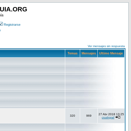
UIA.ORG
mía
Registrarse
n
Ver mensajes sin respuesta
Temas
Mensajes
Ultimo Mensaje
27 Abr 2018 13:25
320
969
crushgraf