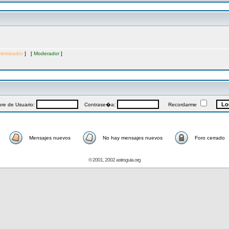
inistrador
] [
Moderador
]
re de Usuario:
Contrase�a:
Recordarme
Mensajes nuevos
No hay mensajes nuevos
Foro cerrado
© 2001, 2002 astroguia.org