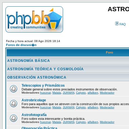
ASTRO
FAQ
Fecha y hora actual: 08 Ago 2026 18:14
Foros de discusi�n
Foro
ASTRONOMÍA BÁSICA
ASTRONOMÍA TEÓRICA Y COSMOLOGÍA
OBSERVACIÓN ASTRONÓMICA
Telescopios y Prismáticos
Debate general sobre estos preciados instrumentos de observación.
Moderadores
hueznar
,
Malala
,
JUANAN
,
Calysto
,
alfalben
,
Moderador
Astrobricolage
Foro para aquellos que se atreven con la construcción de sus propios acces
Moderadores
hueznar
,
Malala
,
JUANAN
,
Calysto
,
alfalben
,
Moderador
Astrofotografía
Foro sobre esta interesante y bonita práctica.
Moderadores
hueznar
,
Malala
,
JUANAN
,
Calysto
,
alfalben
,
Moderador
Observación Práctica