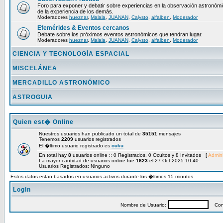
Foro para exponer y debatir sobre experiencias en la observación astronómic
de la experiencia de los demás.
Moderadores
hueznar
,
Malala
,
JUANAN
,
Calysto
,
alfalben
,
Moderador
Efemérides & Eventos cercanos
Debate sobre los próximos eventos astronómicos que tendran lugar.
Moderadores
hueznar
,
Malala
,
JUANAN
,
Calysto
,
alfalben
,
Moderador
CIENCIA Y TECNOLOGÍA ESPACIAL
MISCELÁNEA
MERCADILLO ASTRONÓMICO
ASTROGUIA
Quien est� Online
Nuestros usuarios han publicado un total de
35151
mensajes
Tenemos
2209
usuarios registrados
El �ltimo usuario registrado es
ouku
En total hay
8
usuarios online :: 0 Registrados, 0 Ocultos y 8 Invitados [
Admini
La mayor cantidad de usuarios online fue
1623
el 27 Oct 2025 10:40
Usuarios Registrados: Ninguno
Estos datos estan basados en usuarios activos durante los �ltimos 15 minutos
Login
Nombre de Usuario:
Cont