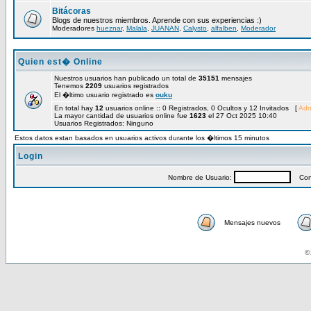
Bitácoras
Blogs de nuestros miembros. Aprende con sus experiencias :)
Moderadores
hueznar
,
Malala
,
JUANAN
,
Calysto
,
alfalben
,
Moderador
Quien est� Online
Nuestros usuarios han publicado un total de
35151
mensajes
Tenemos
2209
usuarios registrados
El �ltimo usuario registrado es
ouku
En total hay
12
usuarios online :: 0 Registrados, 0 Ocultos y 12 Invitados [
Adm
La mayor cantidad de usuarios online fue
1623
el 27 Oct 2025 10:40
Usuarios Registrados: Ninguno
Estos datos estan basados en usuarios activos durante los �ltimos 15 minutos
Login
Nombre de Usuario:
Cont
Mensajes nuevos
© 