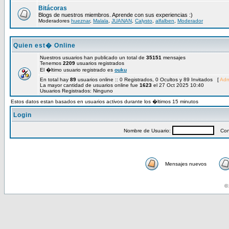
Bitácoras
Blogs de nuestros miembros. Aprende con sus experiencias :)
Moderadores
hueznar
,
Malala
,
JUANAN
,
Calysto
,
alfalben
,
Moderador
Quien est� Online
Nuestros usuarios han publicado un total de
35151
mensajes
Tenemos
2209
usuarios registrados
El �ltimo usuario registrado es
ouku
En total hay
89
usuarios online :: 0 Registrados, 0 Ocultos y 89 Invitados [
Adm
La mayor cantidad de usuarios online fue
1623
el 27 Oct 2025 10:40
Usuarios Registrados: Ninguno
Estos datos estan basados en usuarios activos durante los �ltimos 15 minutos
Login
Nombre de Usuario:
Cont
Mensajes nuevos
© 