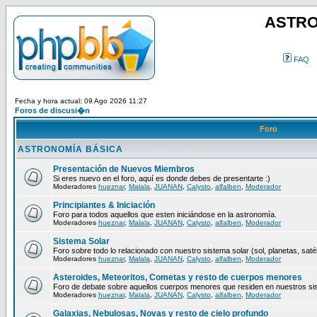
ASTRO
FAQ
Fecha y hora actual: 09 Ago 2026 11:27
Foros de discusi�n
Foro
ASTRONOMÍA BÁSICA
Presentación de Nuevos Miembros
Si eres nuevo en el foro, aquí es donde debes de presentarte :)
Moderadores
hueznar
,
Malala
,
JUANAN
,
Calysto
,
alfalben
,
Moderador
Principiantes & Iniciación
Foro para todos aquellos que esten iniciándose en la astronomía.
Moderadores
hueznar
,
Malala
,
JUANAN
,
Calysto
,
alfalben
,
Moderador
Sistema Solar
Foro sobre todo lo relacionado con nuestro sistema solar (sol, planetas, satéli
Moderadores
hueznar
,
Malala
,
JUANAN
,
Calysto
,
alfalben
,
Moderador
Asteroides, Meteoritos, Cometas y resto de cuerpos menores
Foro de debate sobre aquellos cuerpos menores que residen en nuestros si
Moderadores
hueznar
,
Malala
,
JUANAN
,
Calysto
,
alfalben
,
Moderador
Galaxias, Nebulosas, Novas y resto de cielo profundo