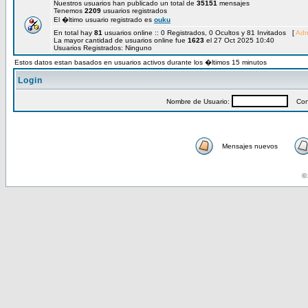
Nuestros usuarios han publicado un total de
35151
mensajes
Tenemos
2209
usuarios registrados
El �ltimo usuario registrado es
ouku
En total hay
81
usuarios online :: 0 Registrados, 0 Ocultos y 81 Invitados [
Adm
La mayor cantidad de usuarios online fue
1623
el 27 Oct 2025 10:40
Usuarios Registrados: Ninguno
Estos datos estan basados en usuarios activos durante los �ltimos 15 minutos
Login
Nombre de Usuario:
Cont
Mensajes nuevos
© 