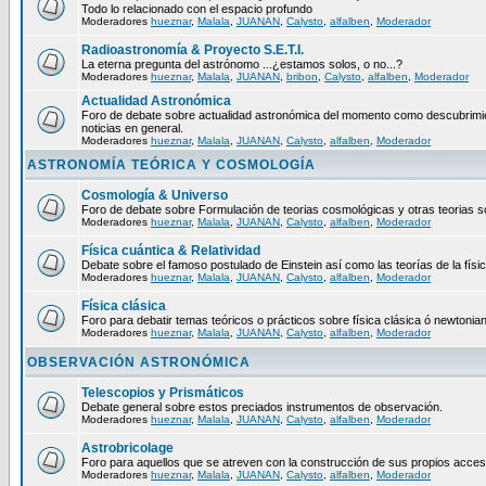
Todo lo relacionado con el espacio profundo
Moderadores
hueznar
,
Malala
,
JUANAN
,
Calysto
,
alfalben
,
Moderador
Radioastronomía & Proyecto S.E.T.I.
La eterna pregunta del astrónomo ...¿estamos solos, o no...?
Moderadores
hueznar
,
Malala
,
JUANAN
,
bribon
,
Calysto
,
alfalben
,
Moderador
Actualidad Astronómica
Foro de debate sobre actualidad astronómica del momento como descubrimie
noticias en general.
Moderadores
hueznar
,
Malala
,
JUANAN
,
Calysto
,
alfalben
,
Moderador
ASTRONOMÍA TEÓRICA Y COSMOLOGÍA
Cosmología & Universo
Foro de debate sobre Formulación de teorias cosmológicas y otras teorias so
Moderadores
hueznar
,
Malala
,
JUANAN
,
Calysto
,
alfalben
,
Moderador
Física cuántica & Relatividad
Debate sobre el famoso postulado de Einstein así como las teorías de la físic
Moderadores
hueznar
,
Malala
,
JUANAN
,
Calysto
,
alfalben
,
Moderador
Física clásica
Foro para debatir temas teóricos o prácticos sobre física clásica ó newtonia
Moderadores
hueznar
,
Malala
,
JUANAN
,
Calysto
,
alfalben
,
Moderador
OBSERVACIÓN ASTRONÓMICA
Telescopios y Prismáticos
Debate general sobre estos preciados instrumentos de observación.
Moderadores
hueznar
,
Malala
,
JUANAN
,
Calysto
,
alfalben
,
Moderador
Astrobricolage
Foro para aquellos que se atreven con la construcción de sus propios acces
Moderadores
hueznar
,
Malala
,
JUANAN
,
Calysto
,
alfalben
,
Moderador