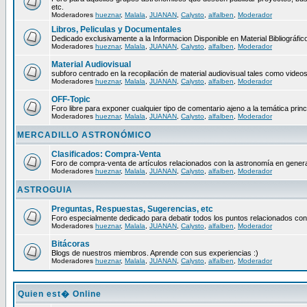
etc.
Moderadores
hueznar
,
Malala
,
JUANAN
,
Calysto
,
alfalben
,
Moderador
Libros, Peliculas y Documentales
Dedicado exclusivamente a la Informacion Disponible en Material Bibliográfico
Moderadores
hueznar
,
Malala
,
JUANAN
,
Calysto
,
alfalben
,
Moderador
Material Audiovisual
subforo centrado en la recopilación de material audiovisual tales como video
Moderadores
hueznar
,
Malala
,
JUANAN
,
Calysto
,
alfalben
,
Moderador
OFF-Topic
Foro libre para exponer cualquier tipo de comentario ajeno a la temática princ
Moderadores
hueznar
,
Malala
,
JUANAN
,
Calysto
,
alfalben
,
Moderador
MERCADILLO ASTRONÓMICO
Clasificados: Compra-Venta
Foro de compra-venta de artículos relacionados con la astronomía en genera
Moderadores
hueznar
,
Malala
,
JUANAN
,
Calysto
,
alfalben
,
Moderador
ASTROGUIA
Preguntas, Respuestas, Sugerencias, etc
Foro especialmente dedicado para debatir todos los puntos relacionados con
Moderadores
hueznar
,
Malala
,
JUANAN
,
Calysto
,
alfalben
,
Moderador
Bitácoras
Blogs de nuestros miembros. Aprende con sus experiencias :)
Moderadores
hueznar
,
Malala
,
JUANAN
,
Calysto
,
alfalben
,
Moderador
Quien est� Online