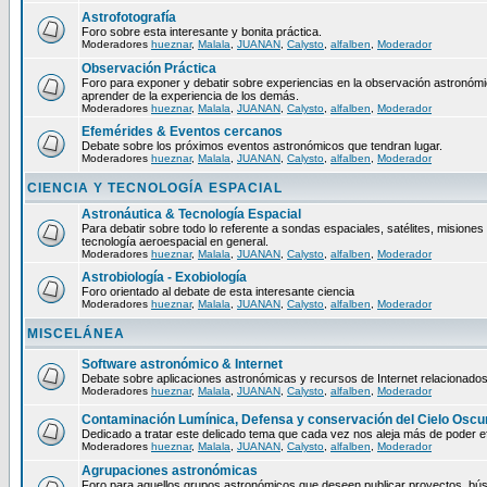
Astrofotografía
Foro sobre esta interesante y bonita práctica.
Moderadores
hueznar
,
Malala
,
JUANAN
,
Calysto
,
alfalben
,
Moderador
Observación Práctica
Foro para exponer y debatir sobre experiencias en la observación astronómica
aprender de la experiencia de los demás.
Moderadores
hueznar
,
Malala
,
JUANAN
,
Calysto
,
alfalben
,
Moderador
Efemérides & Eventos cercanos
Debate sobre los próximos eventos astronómicos que tendran lugar.
Moderadores
hueznar
,
Malala
,
JUANAN
,
Calysto
,
alfalben
,
Moderador
CIENCIA Y TECNOLOGÍA ESPACIAL
Astronáutica & Tecnología Espacial
Para debatir sobre todo lo referente a sondas espaciales, satélites, misiones 
tecnología aeroespacial en general.
Moderadores
hueznar
,
Malala
,
JUANAN
,
Calysto
,
alfalben
,
Moderador
Astrobiología - Exobiología
Foro orientado al debate de esta interesante ciencia
Moderadores
hueznar
,
Malala
,
JUANAN
,
Calysto
,
alfalben
,
Moderador
MISCELÁNEA
Software astronómico & Internet
Debate sobre aplicaciones astronómicas y recursos de Internet relacionados
Moderadores
hueznar
,
Malala
,
JUANAN
,
Calysto
,
alfalben
,
Moderador
Contaminación Lumínica, Defensa y conservación del Cielo Oscu
Dedicado a tratar este delicado tema que cada vez nos aleja más de poder ef
Moderadores
hueznar
,
Malala
,
JUANAN
,
Calysto
,
alfalben
,
Moderador
Agrupaciones astronómicas
Foro para aquellos grupos astronómicos que deseen publicar proyectos, bú