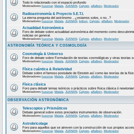
Todo lo relacionado con el espacio profundo
Moderadores
hueznar
,
Malala
,
JUANAN
,
Calysto
,
alfalben
,
Moderador
Radioastronomía & Proyecto S.E.T.I.
La eterna pregunta del astrónomo ...¿estamos solos, o no...?
Moderadores
hueznar
,
Malala
,
JUANAN
,
bribon
,
Calysto
,
alfalben
,
Moderador
Actualidad Astronómica
Foro de debate sobre actualidad astronómica del momento como descubrimie
noticias en general.
Moderadores
hueznar
,
Malala
,
JUANAN
,
Calysto
,
alfalben
,
Moderador
ASTRONOMÍA TEÓRICA Y COSMOLOGÍA
Cosmología & Universo
Foro de debate sobre Formulación de teorias cosmológicas y otras teorias so
Moderadores
hueznar
,
Malala
,
JUANAN
,
Calysto
,
alfalben
,
Moderador
Física cuántica & Relatividad
Debate sobre el famoso postulado de Einstein así como las teorías de la físic
Moderadores
hueznar
,
Malala
,
JUANAN
,
Calysto
,
alfalben
,
Moderador
Física clásica
Foro para debatir temas teóricos o prácticos sobre física clásica ó newtonia
Moderadores
hueznar
,
Malala
,
JUANAN
,
Calysto
,
alfalben
,
Moderador
OBSERVACIÓN ASTRONÓMICA
Telescopios y Prismáticos
Debate general sobre estos preciados instrumentos de observación.
Moderadores
hueznar
,
Malala
,
JUANAN
,
Calysto
,
alfalben
,
Moderador
Astrobricolage
Foro para aquellos que se atreven con la construcción de sus propios acces
Moderadores
hueznar
,
Malala
,
JUANAN
,
Calysto
,
alfalben
,
Moderador