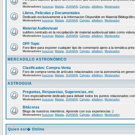
etc.
Moderadores
hueznar
,
Malala
,
JUANAN
,
Calysto
,
alfalben
,
Moderador
Libros, Peliculas y Documentales
Dedicado exclusivamente a la Informacion Disponible en Material Bibliográfico
Moderadores
hueznar
,
Malala
,
JUANAN
,
Calysto
,
alfalben
,
Moderador
Material Audiovisual
subforo centrado en la recopilación de material audiovisual tales como video
Moderadores
hueznar
,
Malala
,
JUANAN
,
Calysto
,
alfalben
,
Moderador
OFF-Topic
Foro libre para exponer cualquier tipo de comentario ajeno a la temática princ
Moderadores
hueznar
,
Malala
,
JUANAN
,
Calysto
,
alfalben
,
Moderador
MERCADILLO ASTRONÓMICO
Clasificados: Compra-Venta
Foro de compra-venta de artículos relacionados con la astronomía en genera
Moderadores
hueznar
,
Malala
,
JUANAN
,
Calysto
,
alfalben
,
Moderador
ASTROGUIA
Preguntas, Respuestas, Sugerencias, etc
Foro especialmente dedicado para debatir todos los puntos relacionados con
Moderadores
hueznar
,
Malala
,
JUANAN
,
Calysto
,
alfalben
,
Moderador
Bitácoras
Blogs de nuestros miembros. Aprende con sus experiencias :)
Moderadores
hueznar
,
Malala
,
JUANAN
,
Calysto
,
alfalben
,
Moderador
Quien est� Online