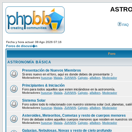
ASTRO
FAQ
Fecha y hora actual: 08 Ago 2026 07:16
Foros de discusi�n
Foro
ASTRONOMÍA BÁSICA
Presentación de Nuevos Miembros
Si eres nuevo en el foro, aquí es donde debes de presentarte :)
Moderadores
hueznar
,
Malala
,
JUANAN
,
Calysto
,
alfalben
,
Moderador
Principiantes & Iniciación
Foro para todos aquellos que esten iniciándose en la astronomía.
Moderadores
hueznar
,
Malala
,
JUANAN
,
Calysto
,
alfalben
,
Moderador
Sistema Solar
Foro sobre todo lo relacionado con nuestro sistema solar (sol, planetas, satéli
Moderadores
hueznar
,
Malala
,
JUANAN
,
Calysto
,
alfalben
,
Moderador
Asteroides, Meteoritos, Cometas y resto de cuerpos menores
Foro de debate sobre aquellos cuerpos menores que residen en nuestros si
Moderadores
hueznar
,
Malala
,
JUANAN
,
Calysto
,
alfalben
,
Moderador
Galaxias, Nebulosas, Novas y resto de cielo profundo