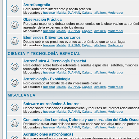
Astrofotografía
Foro sobre esta interesante y bonita práctica.
Moderadores
hueznar
,
Malala
,
JUANAN
,
Calysto
,
alfalben
,
Moderador
Observación Práctica
Foro para exponer y debatir sobre experiencias en la observación astronómica
aprender de la experiencia de los demás.
Moderadores
hueznar
,
Malala
,
JUANAN
,
Calysto
,
alfalben
,
Moderador
Efemérides & Eventos cercanos
Debate sobre los próximos eventos astronómicos que tendran lugar.
Moderadores
hueznar
,
Malala
,
JUANAN
,
Calysto
,
alfalben
,
Moderador
CIENCIA Y TECNOLOGÍA ESPACIAL
Astronáutica & Tecnología Espacial
Para debatir sobre todo lo referente a sondas espaciales, satélites, misiones 
tecnología aeroespacial en general.
Moderadores
hueznar
,
Malala
,
JUANAN
,
Calysto
,
alfalben
,
Moderador
Astrobiología - Exobiología
Foro orientado al debate de esta interesante ciencia
Moderadores
hueznar
,
Malala
,
JUANAN
,
Calysto
,
alfalben
,
Moderador
MISCELÁNEA
Software astronómico & Internet
Debate sobre aplicaciones astronómicas y recursos de Internet relacionados
Moderadores
hueznar
,
Malala
,
JUANAN
,
Calysto
,
alfalben
,
Moderador
Contaminación Lumínica, Defensa y conservación del Cielo Oscu
Dedicado a tratar este delicado tema que cada vez nos aleja más de poder ef
Moderadores
hueznar
,
Malala
,
JUANAN
,
Calysto
,
alfalben
,
Moderador
Agrupaciones astronómicas
Foro para aquellos grupos astronómicos que deseen publicar proyectos, bú