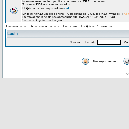
Nuestros usuarios han publicado un total de
35151
mensajes
Tenemos
2209
usuarios registrados
El �ltimo usuario registrado es
ouku
En total hay
13
usuarios online :: 0 Registrados, 0 Ocultos y 13 Invitados [
Adm
La mayor cantidad de usuarios online fue
1623
el 27 Oct 2025 10:40
Usuarios Registrados: Ninguno
Estos datos estan basados en usuarios activos durante los �ltimos 15 minutos
Login
Nombre de Usuario:
Cont
Mensajes nuevos
© 