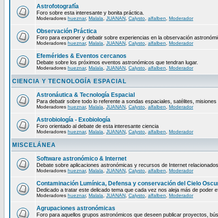
Astrofotografía
Foro sobre esta interesante y bonita práctica.
Moderadores
hueznar
,
Malala
,
JUANAN
,
Calysto
,
alfalben
,
Moderador
Observación Práctica
Foro para exponer y debatir sobre experiencias en la observación astronómic
Moderadores
hueznar
,
Malala
,
JUANAN
,
Calysto
,
alfalben
,
Moderador
Efemérides & Eventos cercanos
Debate sobre los próximos eventos astronómicos que tendran lugar.
Moderadores
hueznar
,
Malala
,
JUANAN
,
Calysto
,
alfalben
,
Moderador
CIENCIA Y TECNOLOGÍA ESPACIAL
Astronáutica & Tecnología Espacial
Para debatir sobre todo lo referente a sondas espaciales, satélites, misiones 
Moderadores
hueznar
,
Malala
,
JUANAN
,
Calysto
,
alfalben
,
Moderador
Astrobiología - Exobiología
Foro orientado al debate de esta interesante ciencia
Moderadores
hueznar
,
Malala
,
JUANAN
,
Calysto
,
alfalben
,
Moderador
MISCELÁNEA
Software astronómico & Internet
Debate sobre aplicaciones astronómicas y recursos de Internet relacionados
Moderadores
hueznar
,
Malala
,
JUANAN
,
Calysto
,
alfalben
,
Moderador
Contaminación Lumínica, Defensa y conservación del Cielo Oscu
Dedicado a tratar este delicado tema que cada vez nos aleja más de poder ef
Moderadores
hueznar
,
Malala
,
JUANAN
,
Calysto
,
alfalben
,
Moderador
Agrupaciones astronómicas
Foro para aquellos grupos astronómicos que deseen publicar proyectos, bús