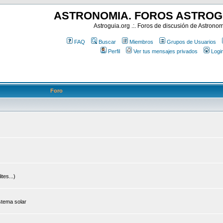
ASTRONOMIA. FOROS ASTROG
Astroguia.org .:. Foros de discusión de Astrono
FAQ
Buscar
Miembros
Grupos de Usuarios
Perfil
Ver tus mensajes privados
Logi
Foro
tes...)
stema solar