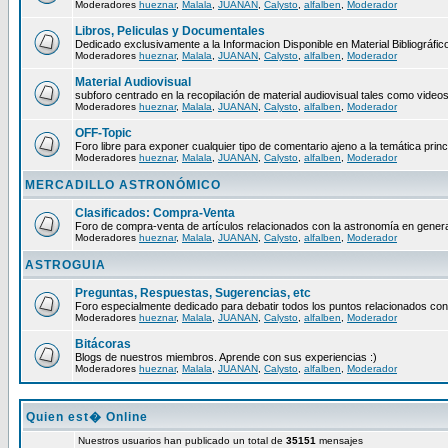
Moderadores
hueznar
,
Malala
,
JUANAN
,
Calysto
,
alfalben
,
Moderador
Libros, Peliculas y Documentales
Dedicado exclusivamente a la Informacion Disponible en Material Bibliográfico
Moderadores
hueznar
,
Malala
,
JUANAN
,
Calysto
,
alfalben
,
Moderador
Material Audiovisual
subforo centrado en la recopilación de material audiovisual tales como video
Moderadores
hueznar
,
Malala
,
JUANAN
,
Calysto
,
alfalben
,
Moderador
OFF-Topic
Foro libre para exponer cualquier tipo de comentario ajeno a la temática princ
Moderadores
hueznar
,
Malala
,
JUANAN
,
Calysto
,
alfalben
,
Moderador
MERCADILLO ASTRONÓMICO
Clasificados: Compra-Venta
Foro de compra-venta de artículos relacionados con la astronomía en genera
Moderadores
hueznar
,
Malala
,
JUANAN
,
Calysto
,
alfalben
,
Moderador
ASTROGUIA
Preguntas, Respuestas, Sugerencias, etc
Foro especialmente dedicado para debatir todos los puntos relacionados con
Moderadores
hueznar
,
Malala
,
JUANAN
,
Calysto
,
alfalben
,
Moderador
Bitácoras
Blogs de nuestros miembros. Aprende con sus experiencias :)
Moderadores
hueznar
,
Malala
,
JUANAN
,
Calysto
,
alfalben
,
Moderador
Quien est� Online
Nuestros usuarios han publicado un total de
35151
mensajes