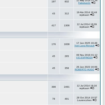
11 May 2014 21:34
197
832
Fabioluiz11
19 Abr 2014 16:44
43
312
replicaon
12 Jul 2014 18:09
417
1306
replicaon
17 Jun 2025 16:49
176
1838
Yoel Lana-Renault
09 Nov 2016 01:12
45
265
V.E.ESPINOZA
26 Jun 2023 16:09
45
358
ROBERTO HUGO
12 Jul 2014 18:16
398
2491
replicaon
28 Oct 2014 10:57
78
491
Lourencohen