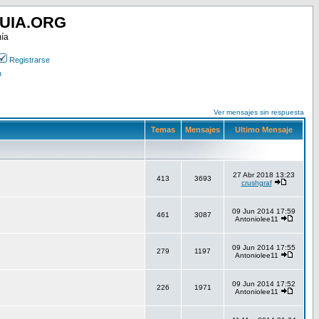
UIA.ORG
mía
Registrarse
n
Ver mensajes sin respuesta
Temas
Mensajes
Ultimo Mensaje
27 Abr 2018 13:23
413
3693
crushgraf
09 Jun 2014 17:59
461
3087
Antoniolee11
09 Jun 2014 17:55
279
1197
Antoniolee11
09 Jun 2014 17:52
226
1971
Antoniolee11