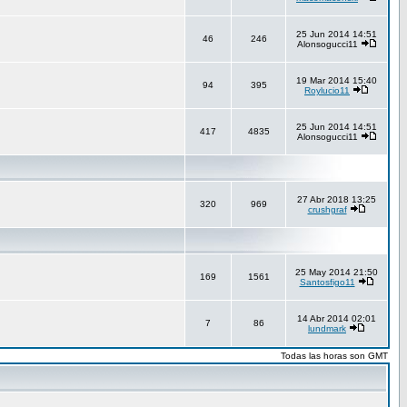
25 Jun 2014 14:51
46
246
Alonsogucci11
19 Mar 2014 15:40
94
395
Roylucio11
25 Jun 2014 14:51
417
4835
Alonsogucci11
27 Abr 2018 13:25
320
969
crushgraf
25 May 2014 21:50
169
1561
Santosfigo11
14 Abr 2014 02:01
7
86
lundmark
Todas las horas son GMT