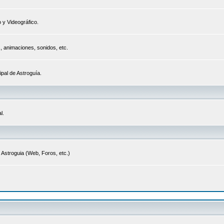
 y Videográfico.
s, animaciones, sonidos, etc.
ipal de Astroguía.
l.
 Astroguia (Web, Foros, etc.)