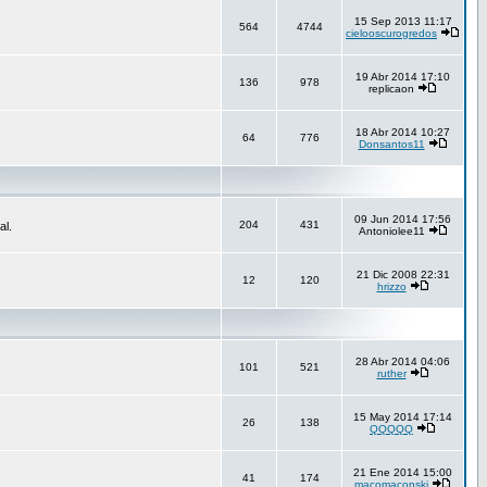
15 Sep 2013 11:17
564
4744
cielooscurogredos
19 Abr 2014 17:10
136
978
replicaon
18 Abr 2014 10:27
64
776
Donsantos11
09 Jun 2014 17:56
204
431
al.
Antoniolee11
21 Dic 2008 22:31
12
120
hrizzo
28 Abr 2014 04:06
101
521
ruther
15 May 2014 17:14
26
138
QQQQQ
21 Ene 2014 15:00
41
174
macomaconski