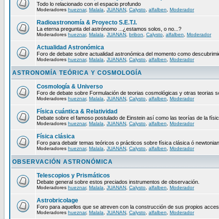
Todo lo relacionado con el espacio profundo
Moderadores
hueznar
,
Malala
,
JUANAN
,
Calysto
,
alfalben
,
Moderador
Radioastronomía & Proyecto S.E.T.I.
La eterna pregunta del astrónomo ...¿estamos solos, o no...?
Moderadores
hueznar
,
Malala
,
JUANAN
,
bribon
,
Calysto
,
alfalben
,
Moderador
Actualidad Astronómica
Foro de debate sobre actualidad astronómica del momento como descubrimien
Moderadores
hueznar
,
Malala
,
JUANAN
,
Calysto
,
alfalben
,
Moderador
ASTRONOMÍA TEÓRICA Y COSMOLOGÍA
Cosmología & Universo
Foro de debate sobre Formulación de teorias cosmológicas y otras teorias so
Moderadores
hueznar
,
Malala
,
JUANAN
,
Calysto
,
alfalben
,
Moderador
Física cuántica & Relatividad
Debate sobre el famoso postulado de Einstein así como las teorías de la físic
Moderadores
hueznar
,
Malala
,
JUANAN
,
Calysto
,
alfalben
,
Moderador
Física clásica
Foro para debatir temas teóricos o prácticos sobre física clásica ó newtonia
Moderadores
hueznar
,
Malala
,
JUANAN
,
Calysto
,
alfalben
,
Moderador
OBSERVACIÓN ASTRONÓMICA
Telescopios y Prismáticos
Debate general sobre estos preciados instrumentos de observación.
Moderadores
hueznar
,
Malala
,
JUANAN
,
Calysto
,
alfalben
,
Moderador
Astrobricolage
Foro para aquellos que se atreven con la construcción de sus propios acces
Moderadores
hueznar
,
Malala
,
JUANAN
,
Calysto
,
alfalben
,
Moderador