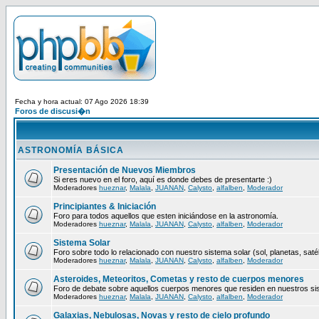
Fecha y hora actual: 07 Ago 2026 18:39
Foros de discusi�n
ASTRONOMÍA BÁSICA
Presentación de Nuevos Miembros
Si eres nuevo en el foro, aquí es donde debes de presentarte :)
Moderadores
hueznar
,
Malala
,
JUANAN
,
Calysto
,
alfalben
,
Moderador
Principiantes & Iniciación
Foro para todos aquellos que esten iniciándose en la astronomía.
Moderadores
hueznar
,
Malala
,
JUANAN
,
Calysto
,
alfalben
,
Moderador
Sistema Solar
Foro sobre todo lo relacionado con nuestro sistema solar (sol, planetas, satéli
Moderadores
hueznar
,
Malala
,
JUANAN
,
Calysto
,
alfalben
,
Moderador
Asteroides, Meteoritos, Cometas y resto de cuerpos menores
Foro de debate sobre aquellos cuerpos menores que residen en nuestros si
Moderadores
hueznar
,
Malala
,
JUANAN
,
Calysto
,
alfalben
,
Moderador
Galaxias, Nebulosas, Novas y resto de cielo profundo