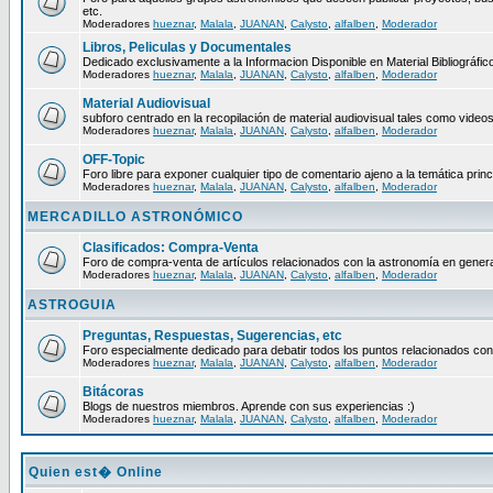
etc.
Moderadores
hueznar
,
Malala
,
JUANAN
,
Calysto
,
alfalben
,
Moderador
Libros, Peliculas y Documentales
Dedicado exclusivamente a la Informacion Disponible en Material Bibliográfico
Moderadores
hueznar
,
Malala
,
JUANAN
,
Calysto
,
alfalben
,
Moderador
Material Audiovisual
subforo centrado en la recopilación de material audiovisual tales como video
Moderadores
hueznar
,
Malala
,
JUANAN
,
Calysto
,
alfalben
,
Moderador
OFF-Topic
Foro libre para exponer cualquier tipo de comentario ajeno a la temática princ
Moderadores
hueznar
,
Malala
,
JUANAN
,
Calysto
,
alfalben
,
Moderador
MERCADILLO ASTRONÓMICO
Clasificados: Compra-Venta
Foro de compra-venta de artículos relacionados con la astronomía en genera
Moderadores
hueznar
,
Malala
,
JUANAN
,
Calysto
,
alfalben
,
Moderador
ASTROGUIA
Preguntas, Respuestas, Sugerencias, etc
Foro especialmente dedicado para debatir todos los puntos relacionados con
Moderadores
hueznar
,
Malala
,
JUANAN
,
Calysto
,
alfalben
,
Moderador
Bitácoras
Blogs de nuestros miembros. Aprende con sus experiencias :)
Moderadores
hueznar
,
Malala
,
JUANAN
,
Calysto
,
alfalben
,
Moderador
Quien est� Online