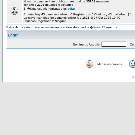
Nuestros usuarios han publicado un total de
35151
mensajes
Tenemos
2209
usuarios registrados
El �ltimo usuario registrado es
ouku
En total hay
43
usuarios online :: 0 Registrados, 0 Ocultos y 43 Invitados [
Adm
La mayor cantidad de usuarios online fue
1623
el 27 Oct 2025 10:40
Usuarios Registrados: Ninguno
Estos datos estan basados en usuarios activos durante los �ltimos 15 minutos
Login
Nombre de Usuario:
Cont
Mensajes nuevos
© 