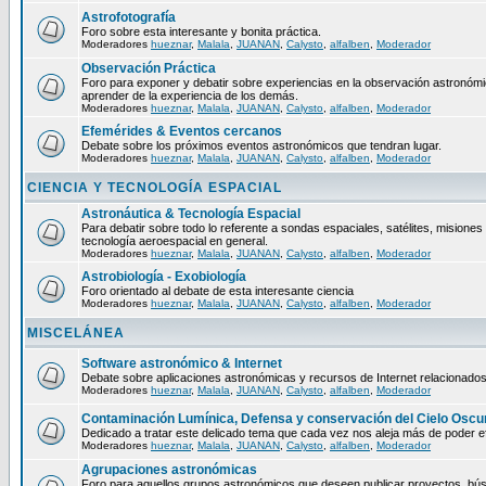
Astrofotografía
Foro sobre esta interesante y bonita práctica.
Moderadores
hueznar
,
Malala
,
JUANAN
,
Calysto
,
alfalben
,
Moderador
Observación Práctica
Foro para exponer y debatir sobre experiencias en la observación astronómica
aprender de la experiencia de los demás.
Moderadores
hueznar
,
Malala
,
JUANAN
,
Calysto
,
alfalben
,
Moderador
Efemérides & Eventos cercanos
Debate sobre los próximos eventos astronómicos que tendran lugar.
Moderadores
hueznar
,
Malala
,
JUANAN
,
Calysto
,
alfalben
,
Moderador
CIENCIA Y TECNOLOGÍA ESPACIAL
Astronáutica & Tecnología Espacial
Para debatir sobre todo lo referente a sondas espaciales, satélites, misiones 
tecnología aeroespacial en general.
Moderadores
hueznar
,
Malala
,
JUANAN
,
Calysto
,
alfalben
,
Moderador
Astrobiología - Exobiología
Foro orientado al debate de esta interesante ciencia
Moderadores
hueznar
,
Malala
,
JUANAN
,
Calysto
,
alfalben
,
Moderador
MISCELÁNEA
Software astronómico & Internet
Debate sobre aplicaciones astronómicas y recursos de Internet relacionados
Moderadores
hueznar
,
Malala
,
JUANAN
,
Calysto
,
alfalben
,
Moderador
Contaminación Lumínica, Defensa y conservación del Cielo Oscu
Dedicado a tratar este delicado tema que cada vez nos aleja más de poder ef
Moderadores
hueznar
,
Malala
,
JUANAN
,
Calysto
,
alfalben
,
Moderador
Agrupaciones astronómicas
Foro para aquellos grupos astronómicos que deseen publicar proyectos, bú