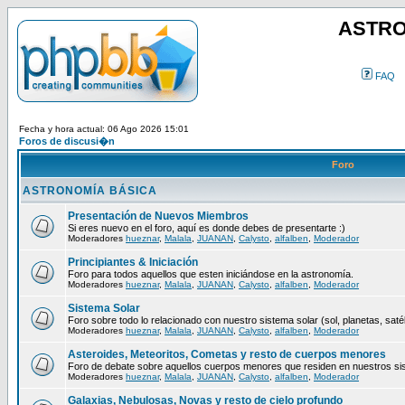
ASTRO
FAQ
Fecha y hora actual: 06 Ago 2026 15:01
Foros de discusi�n
Foro
ASTRONOMÍA BÁSICA
Presentación de Nuevos Miembros
Si eres nuevo en el foro, aquí es donde debes de presentarte :)
Moderadores
hueznar
,
Malala
,
JUANAN
,
Calysto
,
alfalben
,
Moderador
Principiantes & Iniciación
Foro para todos aquellos que esten iniciándose en la astronomía.
Moderadores
hueznar
,
Malala
,
JUANAN
,
Calysto
,
alfalben
,
Moderador
Sistema Solar
Foro sobre todo lo relacionado con nuestro sistema solar (sol, planetas, satéli
Moderadores
hueznar
,
Malala
,
JUANAN
,
Calysto
,
alfalben
,
Moderador
Asteroides, Meteoritos, Cometas y resto de cuerpos menores
Foro de debate sobre aquellos cuerpos menores que residen en nuestros si
Moderadores
hueznar
,
Malala
,
JUANAN
,
Calysto
,
alfalben
,
Moderador
Galaxias, Nebulosas, Novas y resto de cielo profundo