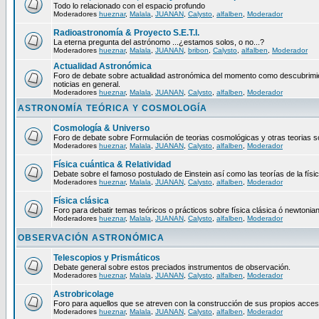
Todo lo relacionado con el espacio profundo
Moderadores
hueznar
,
Malala
,
JUANAN
,
Calysto
,
alfalben
,
Moderador
Radioastronomía & Proyecto S.E.T.I.
La eterna pregunta del astrónomo ...¿estamos solos, o no...?
Moderadores
hueznar
,
Malala
,
JUANAN
,
bribon
,
Calysto
,
alfalben
,
Moderador
Actualidad Astronómica
Foro de debate sobre actualidad astronómica del momento como descubrimie
noticias en general.
Moderadores
hueznar
,
Malala
,
JUANAN
,
Calysto
,
alfalben
,
Moderador
ASTRONOMÍA TEÓRICA Y COSMOLOGÍA
Cosmología & Universo
Foro de debate sobre Formulación de teorias cosmológicas y otras teorias so
Moderadores
hueznar
,
Malala
,
JUANAN
,
Calysto
,
alfalben
,
Moderador
Física cuántica & Relatividad
Debate sobre el famoso postulado de Einstein así como las teorías de la físic
Moderadores
hueznar
,
Malala
,
JUANAN
,
Calysto
,
alfalben
,
Moderador
Física clásica
Foro para debatir temas teóricos o prácticos sobre física clásica ó newtonia
Moderadores
hueznar
,
Malala
,
JUANAN
,
Calysto
,
alfalben
,
Moderador
OBSERVACIÓN ASTRONÓMICA
Telescopios y Prismáticos
Debate general sobre estos preciados instrumentos de observación.
Moderadores
hueznar
,
Malala
,
JUANAN
,
Calysto
,
alfalben
,
Moderador
Astrobricolage
Foro para aquellos que se atreven con la construcción de sus propios acces
Moderadores
hueznar
,
Malala
,
JUANAN
,
Calysto
,
alfalben
,
Moderador