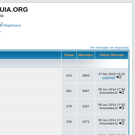
UIA.ORG
mía
Registrarse
n
Ver mensajes sin respuesta
Temas
Mensajes
Ultimo Mensaje
27 Abr 2018 13:23
413
3693
crushgraf
09 Jun 2014 17:59
461
3087
Antoniolee11
09 Jun 2014 17:55
279
1197
Antoniolee11
09 Jun 2014 17:52
226
1971
Antoniolee11