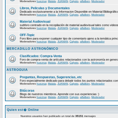
Moderadores
hueznar
,
Malala
,
JUANAN
,
Calysto
,
alfalben
,
Moderador
Libros, Peliculas y Documentales
Dedicado exclusivamente a la Informacion Disponible en Material Bibliográfico
Moderadores
hueznar
,
Malala
,
JUANAN
,
Calysto
,
alfalben
,
Moderador
Material Audiovisual
subforo centrado en la recopilación de material audiovisual tales como video
Moderadores
hueznar
,
Malala
,
JUANAN
,
Calysto
,
alfalben
,
Moderador
OFF-Topic
Foro libre para exponer cualquier tipo de comentario ajeno a la temática princ
Moderadores
hueznar
,
Malala
,
JUANAN
,
Calysto
,
alfalben
,
Moderador
MERCADILLO ASTRONÓMICO
Clasificados: Compra-Venta
Foro de compra-venta de artículos relacionados con la astronomía en genera
Moderadores
hueznar
,
Malala
,
JUANAN
,
Calysto
,
alfalben
,
Moderador
ASTROGUIA
Preguntas, Respuestas, Sugerencias, etc
Foro especialmente dedicado para debatir todos los puntos relacionados con
Moderadores
hueznar
,
Malala
,
JUANAN
,
Calysto
,
alfalben
,
Moderador
Bitácoras
Blogs de nuestros miembros. Aprende con sus experiencias :)
Moderadores
hueznar
,
Malala
,
JUANAN
,
Calysto
,
alfalben
,
Moderador
Quien est� Online
Nuestros usuarios han publicado un total de
35151
mensajes