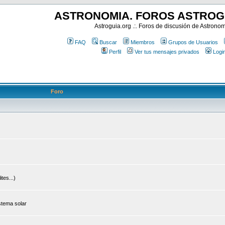
ASTRONOMIA. FOROS ASTROG
Astroguia.org .:. Foros de discusión de Astrono
FAQ
Buscar
Miembros
Grupos de Usuarios
Perfil
Ver tus mensajes privados
Logi
Foro
tes...)
stema solar