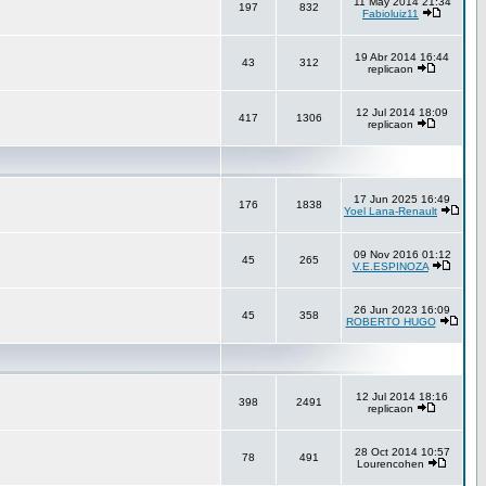
11 May 2014 21:34
197
832
Fabioluiz11
19 Abr 2014 16:44
43
312
replicaon
12 Jul 2014 18:09
417
1306
replicaon
17 Jun 2025 16:49
176
1838
Yoel Lana-Renault
09 Nov 2016 01:12
45
265
V.E.ESPINOZA
26 Jun 2023 16:09
45
358
ROBERTO HUGO
12 Jul 2014 18:16
398
2491
replicaon
28 Oct 2014 10:57
78
491
Lourencohen