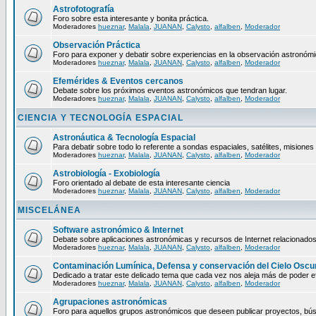
Astrofotografía
Foro sobre esta interesante y bonita práctica.
Moderadores
hueznar
,
Malala
,
JUANAN
,
Calysto
,
alfalben
,
Moderador
Observación Práctica
Foro para exponer y debatir sobre experiencias en la observación astronómic
Moderadores
hueznar
,
Malala
,
JUANAN
,
Calysto
,
alfalben
,
Moderador
Efemérides & Eventos cercanos
Debate sobre los próximos eventos astronómicos que tendran lugar.
Moderadores
hueznar
,
Malala
,
JUANAN
,
Calysto
,
alfalben
,
Moderador
CIENCIA Y TECNOLOGÍA ESPACIAL
Astronáutica & Tecnología Espacial
Para debatir sobre todo lo referente a sondas espaciales, satélites, misiones 
Moderadores
hueznar
,
Malala
,
JUANAN
,
Calysto
,
alfalben
,
Moderador
Astrobiología - Exobiología
Foro orientado al debate de esta interesante ciencia
Moderadores
hueznar
,
Malala
,
JUANAN
,
Calysto
,
alfalben
,
Moderador
MISCELÁNEA
Software astronómico & Internet
Debate sobre aplicaciones astronómicas y recursos de Internet relacionados
Moderadores
hueznar
,
Malala
,
JUANAN
,
Calysto
,
alfalben
,
Moderador
Contaminación Lumínica, Defensa y conservación del Cielo Oscu
Dedicado a tratar este delicado tema que cada vez nos aleja más de poder ef
Moderadores
hueznar
,
Malala
,
JUANAN
,
Calysto
,
alfalben
,
Moderador
Agrupaciones astronómicas
Foro para aquellos grupos astronómicos que deseen publicar proyectos, bús