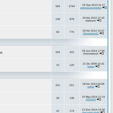
15 Sep 2013 11:17
564
4744
cielooscurogredos
19 Abr 2014 17:10
136
978
replicaon
18 Abr 2014 10:27
64
776
Donsantos11
09 Jun 2014 17:56
204
431
al.
Antoniolee11
21 Dic 2008 22:31
12
120
hrizzo
28 Abr 2014 04:06
101
521
ruther
15 May 2014 17:14
26
138
QQQQQ
21 Ene 2014 15:00
41
174
macomaconski