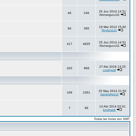
25 Jun 2014 14:51
46
246
Alonsogucci11
19 Mar 2014 15:40
94
395
Roylucio11
25 Jun 2014 14:51
417
4835
Alonsogucci11
27 Abr 2018 13:25
320
969
crushgraf
25 May 2014 21:50
169
1561
Santosfigo11
14 Abr 2014 02:01
7
86
lundmark
Todas las horas son GMT