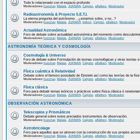
Todo lo relacionado con el espacio profundo
Moderadores
hueznar
,
Malala
,
JUANAN
,
Calysto
,
alfalben
,
Moderador
Radioastronomía & Proyecto S.E.T.I.
La eterna pregunta del astrónomo ...¿estamos solos, o no...?
Moderadores
hueznar
,
Malala
,
JUANAN
,
bribon
,
Calysto
,
alfalben
,
Moderador
Actualidad Astronómica
Foro de debate sobre actualidad astronómica del momento como descubrimien
Moderadores
hueznar
,
Malala
,
JUANAN
,
Calysto
,
alfalben
,
Moderador
ASTRONOMÍA TEÓRICA Y COSMOLOGÍA
Cosmología & Universo
Foro de debate sobre Formulación de teorias cosmológicas y otras teorias so
Moderadores
hueznar
,
Malala
,
JUANAN
,
Calysto
,
alfalben
,
Moderador
Física cuántica & Relatividad
Debate sobre el famoso postulado de Einstein así como las teorías de la físic
Moderadores
hueznar
,
Malala
,
JUANAN
,
Calysto
,
alfalben
,
Moderador
Física clásica
Foro para debatir temas teóricos o prácticos sobre física clásica ó newtonia
Moderadores
hueznar
,
Malala
,
JUANAN
,
Calysto
,
alfalben
,
Moderador
OBSERVACIÓN ASTRONÓMICA
Telescopios y Prismáticos
Debate general sobre estos preciados instrumentos de observación.
Moderadores
hueznar
,
Malala
,
JUANAN
,
Calysto
,
alfalben
,
Moderador
Astrobricolage
Foro para aquellos que se atreven con la construcción de sus propios acces
Moderadores
hueznar
,
Malala
,
JUANAN
,
Calysto
,
alfalben
,
Moderador