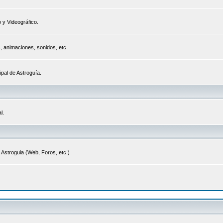
 y Videográfico.
s, animaciones, sonidos, etc.
ipal de Astroguía.
l.
 Astroguia (Web, Foros, etc.)