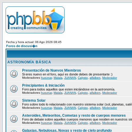
Fecha y hora actual: 06 Ago 2026 08:45
Foros de discusi�n
ASTRONOMÍA BÁSICA
Presentación de Nuevos Miembros
Si eres nuevo en el foro, aquí es donde debes de presentarte :)
Moderadores
hueznar
,
Malala
,
JUANAN
,
Calysto
,
alfalben
,
Moderador
Principiantes & Iniciación
Foro para todos aquellos que esten iniciándose en la astronomía.
Moderadores
hueznar
,
Malala
,
JUANAN
,
Calysto
,
alfalben
,
Moderador
Sistema Solar
Foro sobre todo lo relacionado con nuestro sistema solar (sol, planetas, satéli
Moderadores
hueznar
,
Malala
,
JUANAN
,
Calysto
,
alfalben
,
Moderador
Asteroides, Meteoritos, Cometas y resto de cuerpos menores
Foro de debate sobre aquellos cuerpos menores que residen en nuestros si
Moderadores
hueznar
,
Malala
,
JUANAN
,
Calysto
,
alfalben
,
Moderador
Galaxias, Nebulosas, Novas y resto de cielo profundo