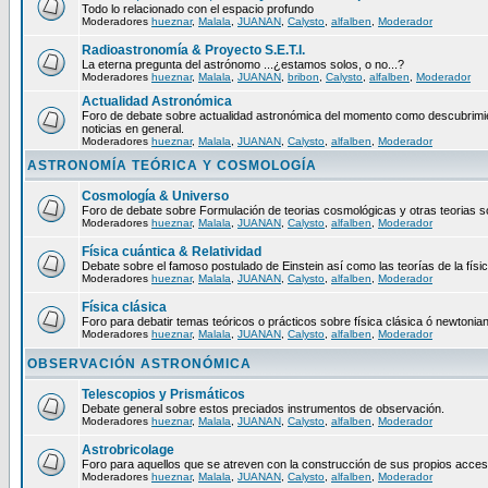
Todo lo relacionado con el espacio profundo
Moderadores
hueznar
,
Malala
,
JUANAN
,
Calysto
,
alfalben
,
Moderador
Radioastronomía & Proyecto S.E.T.I.
La eterna pregunta del astrónomo ...¿estamos solos, o no...?
Moderadores
hueznar
,
Malala
,
JUANAN
,
bribon
,
Calysto
,
alfalben
,
Moderador
Actualidad Astronómica
Foro de debate sobre actualidad astronómica del momento como descubrimie
noticias en general.
Moderadores
hueznar
,
Malala
,
JUANAN
,
Calysto
,
alfalben
,
Moderador
ASTRONOMÍA TEÓRICA Y COSMOLOGÍA
Cosmología & Universo
Foro de debate sobre Formulación de teorias cosmológicas y otras teorias so
Moderadores
hueznar
,
Malala
,
JUANAN
,
Calysto
,
alfalben
,
Moderador
Física cuántica & Relatividad
Debate sobre el famoso postulado de Einstein así como las teorías de la físic
Moderadores
hueznar
,
Malala
,
JUANAN
,
Calysto
,
alfalben
,
Moderador
Física clásica
Foro para debatir temas teóricos o prácticos sobre física clásica ó newtonia
Moderadores
hueznar
,
Malala
,
JUANAN
,
Calysto
,
alfalben
,
Moderador
OBSERVACIÓN ASTRONÓMICA
Telescopios y Prismáticos
Debate general sobre estos preciados instrumentos de observación.
Moderadores
hueznar
,
Malala
,
JUANAN
,
Calysto
,
alfalben
,
Moderador
Astrobricolage
Foro para aquellos que se atreven con la construcción de sus propios acces
Moderadores
hueznar
,
Malala
,
JUANAN
,
Calysto
,
alfalben
,
Moderador