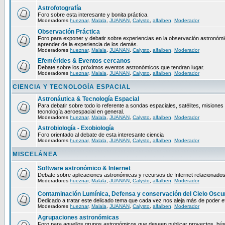
Astrofotografía
Foro sobre esta interesante y bonita práctica.
Moderadores
hueznar
,
Malala
,
JUANAN
,
Calysto
,
alfalben
,
Moderador
Observación Práctica
Foro para exponer y debatir sobre experiencias en la observación astronómica
aprender de la experiencia de los demás.
Moderadores
hueznar
,
Malala
,
JUANAN
,
Calysto
,
alfalben
,
Moderador
Efemérides & Eventos cercanos
Debate sobre los próximos eventos astronómicos que tendran lugar.
Moderadores
hueznar
,
Malala
,
JUANAN
,
Calysto
,
alfalben
,
Moderador
CIENCIA Y TECNOLOGÍA ESPACIAL
Astronáutica & Tecnología Espacial
Para debatir sobre todo lo referente a sondas espaciales, satélites, misiones 
tecnología aeroespacial en general.
Moderadores
hueznar
,
Malala
,
JUANAN
,
Calysto
,
alfalben
,
Moderador
Astrobiología - Exobiología
Foro orientado al debate de esta interesante ciencia
Moderadores
hueznar
,
Malala
,
JUANAN
,
Calysto
,
alfalben
,
Moderador
MISCELÁNEA
Software astronómico & Internet
Debate sobre aplicaciones astronómicas y recursos de Internet relacionados
Moderadores
hueznar
,
Malala
,
JUANAN
,
Calysto
,
alfalben
,
Moderador
Contaminación Lumínica, Defensa y conservación del Cielo Oscu
Dedicado a tratar este delicado tema que cada vez nos aleja más de poder ef
Moderadores
hueznar
,
Malala
,
JUANAN
,
Calysto
,
alfalben
,
Moderador
Agrupaciones astronómicas
Foro para aquellos grupos astronómicos que deseen publicar proyectos, bú