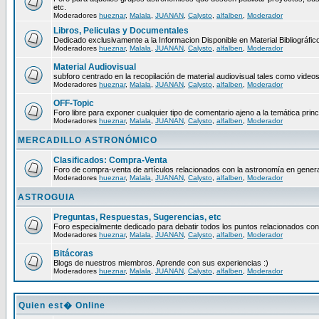
etc.
Moderadores
hueznar
,
Malala
,
JUANAN
,
Calysto
,
alfalben
,
Moderador
Libros, Peliculas y Documentales
Dedicado exclusivamente a la Informacion Disponible en Material Bibliográfico
Moderadores
hueznar
,
Malala
,
JUANAN
,
Calysto
,
alfalben
,
Moderador
Material Audiovisual
subforo centrado en la recopilación de material audiovisual tales como video
Moderadores
hueznar
,
Malala
,
JUANAN
,
Calysto
,
alfalben
,
Moderador
OFF-Topic
Foro libre para exponer cualquier tipo de comentario ajeno a la temática princ
Moderadores
hueznar
,
Malala
,
JUANAN
,
Calysto
,
alfalben
,
Moderador
MERCADILLO ASTRONÓMICO
Clasificados: Compra-Venta
Foro de compra-venta de artículos relacionados con la astronomía en genera
Moderadores
hueznar
,
Malala
,
JUANAN
,
Calysto
,
alfalben
,
Moderador
ASTROGUIA
Preguntas, Respuestas, Sugerencias, etc
Foro especialmente dedicado para debatir todos los puntos relacionados con
Moderadores
hueznar
,
Malala
,
JUANAN
,
Calysto
,
alfalben
,
Moderador
Bitácoras
Blogs de nuestros miembros. Aprende con sus experiencias :)
Moderadores
hueznar
,
Malala
,
JUANAN
,
Calysto
,
alfalben
,
Moderador
Quien est� Online