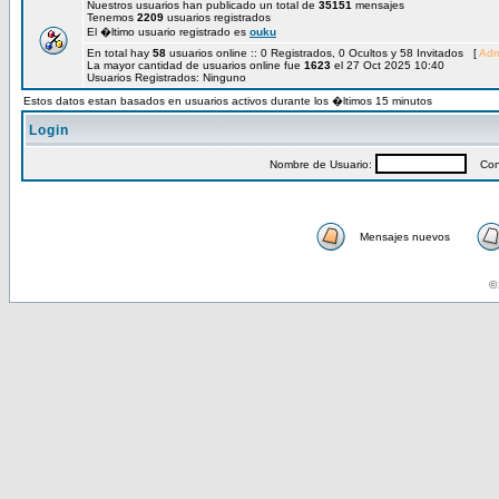
Nuestros usuarios han publicado un total de
35151
mensajes
Tenemos
2209
usuarios registrados
El �ltimo usuario registrado es
ouku
En total hay
58
usuarios online :: 0 Registrados, 0 Ocultos y 58 Invitados [
Adm
La mayor cantidad de usuarios online fue
1623
el 27 Oct 2025 10:40
Usuarios Registrados: Ninguno
Estos datos estan basados en usuarios activos durante los �ltimos 15 minutos
Login
Nombre de Usuario:
Cont
Mensajes nuevos
© 