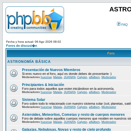
ASTRO
FAQ
Fecha y hora actual: 06 Ago 2026 08:02
Foros de discusi�n
Foro
ASTRONOMÍA BÁSICA
Presentación de Nuevos Miembros
Si eres nuevo en el foro, aquí es donde debes de presentarte :)
Moderadores
hueznar
,
Malala
,
JUANAN
,
Calysto
,
alfalben
,
Moderador
Principiantes & Iniciación
Foro para todos aquellos que esten iniciándose en la astronomía.
Moderadores
hueznar
,
Malala
,
JUANAN
,
Calysto
,
alfalben
,
Moderador
Sistema Solar
Foro sobre todo lo relacionado con nuestro sistema solar (sol, planetas, satéli
Moderadores
hueznar
,
Malala
,
JUANAN
,
Calysto
,
alfalben
,
Moderador
Asteroides, Meteoritos, Cometas y resto de cuerpos menores
Foro de debate sobre aquellos cuerpos menores que residen en nuestros si
Moderadores
hueznar
,
Malala
,
JUANAN
,
Calysto
,
alfalben
,
Moderador
Galaxias, Nebulosas, Novas y resto de cielo profundo