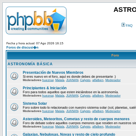
ASTRO
FAQ
Fecha y hora actual: 07 Ago 2026 16:15
Foros de discusi�n
Foro
ASTRONOMÍA BÁSICA
Presentación de Nuevos Miembros
Si eres nuevo en el foro, aquí es donde debes de presentarte :)
Moderadores
hueznar
,
Malala
,
JUANAN
,
Calysto
,
alfalben
,
Moderador
Principiantes & Iniciación
Foro para todos aquellos que esten iniciándose en la astronomía.
Moderadores
hueznar
,
Malala
,
JUANAN
,
Calysto
,
alfalben
,
Moderador
Sistema Solar
Foro sobre todo lo relacionado con nuestro sistema solar (sol, planetas, satéli
Moderadores
hueznar
,
Malala
,
JUANAN
,
Calysto
,
alfalben
,
Moderador
Asteroides, Meteoritos, Cometas y resto de cuerpos menores
Foro de debate sobre aquellos cuerpos menores que residen en nuestros si
Moderadores
hueznar
,
Malala
,
JUANAN
,
Calysto
,
alfalben
,
Moderador
Galaxias, Nebulosas, Novas y resto de cielo profundo