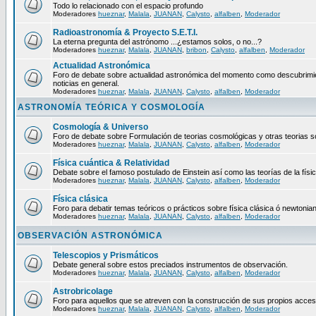
Todo lo relacionado con el espacio profundo
Moderadores
hueznar
,
Malala
,
JUANAN
,
Calysto
,
alfalben
,
Moderador
Radioastronomía & Proyecto S.E.T.I.
La eterna pregunta del astrónomo ...¿estamos solos, o no...?
Moderadores
hueznar
,
Malala
,
JUANAN
,
bribon
,
Calysto
,
alfalben
,
Moderador
Actualidad Astronómica
Foro de debate sobre actualidad astronómica del momento como descubrimie
noticias en general.
Moderadores
hueznar
,
Malala
,
JUANAN
,
Calysto
,
alfalben
,
Moderador
ASTRONOMÍA TEÓRICA Y COSMOLOGÍA
Cosmología & Universo
Foro de debate sobre Formulación de teorias cosmológicas y otras teorias so
Moderadores
hueznar
,
Malala
,
JUANAN
,
Calysto
,
alfalben
,
Moderador
Física cuántica & Relatividad
Debate sobre el famoso postulado de Einstein así como las teorías de la físic
Moderadores
hueznar
,
Malala
,
JUANAN
,
Calysto
,
alfalben
,
Moderador
Física clásica
Foro para debatir temas teóricos o prácticos sobre física clásica ó newtonia
Moderadores
hueznar
,
Malala
,
JUANAN
,
Calysto
,
alfalben
,
Moderador
OBSERVACIÓN ASTRONÓMICA
Telescopios y Prismáticos
Debate general sobre estos preciados instrumentos de observación.
Moderadores
hueznar
,
Malala
,
JUANAN
,
Calysto
,
alfalben
,
Moderador
Astrobricolage
Foro para aquellos que se atreven con la construcción de sus propios acces
Moderadores
hueznar
,
Malala
,
JUANAN
,
Calysto
,
alfalben
,
Moderador