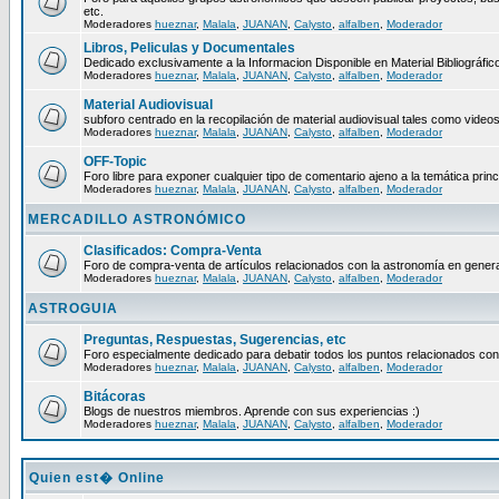
etc.
Moderadores
hueznar
,
Malala
,
JUANAN
,
Calysto
,
alfalben
,
Moderador
Libros, Peliculas y Documentales
Dedicado exclusivamente a la Informacion Disponible en Material Bibliográfico
Moderadores
hueznar
,
Malala
,
JUANAN
,
Calysto
,
alfalben
,
Moderador
Material Audiovisual
subforo centrado en la recopilación de material audiovisual tales como video
Moderadores
hueznar
,
Malala
,
JUANAN
,
Calysto
,
alfalben
,
Moderador
OFF-Topic
Foro libre para exponer cualquier tipo de comentario ajeno a la temática princ
Moderadores
hueznar
,
Malala
,
JUANAN
,
Calysto
,
alfalben
,
Moderador
MERCADILLO ASTRONÓMICO
Clasificados: Compra-Venta
Foro de compra-venta de artículos relacionados con la astronomía en genera
Moderadores
hueznar
,
Malala
,
JUANAN
,
Calysto
,
alfalben
,
Moderador
ASTROGUIA
Preguntas, Respuestas, Sugerencias, etc
Foro especialmente dedicado para debatir todos los puntos relacionados con
Moderadores
hueznar
,
Malala
,
JUANAN
,
Calysto
,
alfalben
,
Moderador
Bitácoras
Blogs de nuestros miembros. Aprende con sus experiencias :)
Moderadores
hueznar
,
Malala
,
JUANAN
,
Calysto
,
alfalben
,
Moderador
Quien est� Online