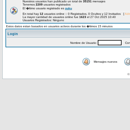
Nuestros usuarios han publicado un total de
35151
mensajes
Tenemos
2209
usuarios registrados
El �ltimo usuario registrado es
ouku
En total hay
12
usuarios online :: 0 Registrados, 0 Ocultos y 12 Invitados [
Adm
La mayor cantidad de usuarios online fue
1623
el 27 Oct 2025 10:40
Usuarios Registrados: Ninguno
Estos datos estan basados en usuarios activos durante los �ltimos 15 minutos
Login
Nombre de Usuario:
Cont
Mensajes nuevos
© 