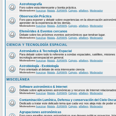
Astrofotografía
Foro sobre esta interesante y bonita práctica.
Moderadores
hueznar
,
Malala
,
JUANAN
,
Calysto
,
alfalben
,
Moderador
Observación Práctica
Foro para exponer y debatir sobre experiencias en la observación astronómica
aprender de la experiencia de los demás.
Moderadores
hueznar
,
Malala
,
JUANAN
,
Calysto
,
alfalben
,
Moderador
Efemérides & Eventos cercanos
Debate sobre los próximos eventos astronómicos que tendran lugar.
Moderadores
hueznar
,
Malala
,
JUANAN
,
Calysto
,
alfalben
,
Moderador
CIENCIA Y TECNOLOGÍA ESPACIAL
Astronáutica & Tecnología Espacial
Para debatir sobre todo lo referente a sondas espaciales, satélites, misiones 
tecnología aeroespacial en general.
Moderadores
hueznar
,
Malala
,
JUANAN
,
Calysto
,
alfalben
,
Moderador
Astrobiología - Exobiología
Foro orientado al debate de esta interesante ciencia
Moderadores
hueznar
,
Malala
,
JUANAN
,
Calysto
,
alfalben
,
Moderador
MISCELÁNEA
Software astronómico & Internet
Debate sobre aplicaciones astronómicas y recursos de Internet relacionados
Moderadores
hueznar
,
Malala
,
JUANAN
,
Calysto
,
alfalben
,
Moderador
Contaminación Lumínica, Defensa y conservación del Cielo Oscu
Dedicado a tratar este delicado tema que cada vez nos aleja más de poder ef
Moderadores
hueznar
,
Malala
,
JUANAN
,
Calysto
,
alfalben
,
Moderador
Agrupaciones astronómicas
Foro para aquellos grupos astronómicos que deseen publicar proyectos, bú