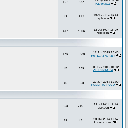
11 May 2014 21:34
197
832
Fabioluiz11
19 Abr 2014 16:44
43
312
replicaon
12 Jul 2014 18:09
417
1306
replicaon
17 Jun 2025 16:49
176
1838
Yoel Lana-Renault
09 Nov 2016 01:12
45
265
V.E.ESPINOZA
26 Jun 2023 16:09
45
358
ROBERTO HUGO
12 Jul 2014 18:16
398
2491
replicaon
28 Oct 2014 10:57
78
491
Lourencohen