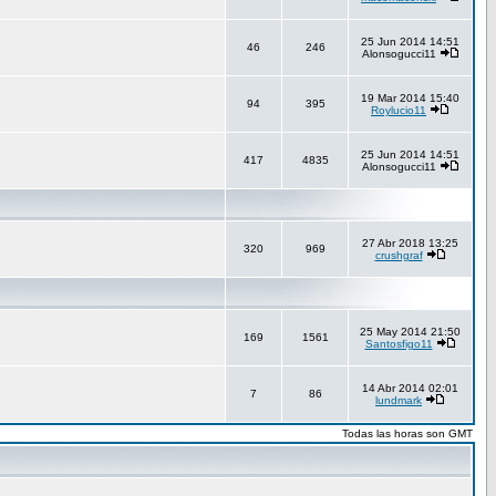
25 Jun 2014 14:51
46
246
Alonsogucci11
19 Mar 2014 15:40
94
395
Roylucio11
25 Jun 2014 14:51
417
4835
Alonsogucci11
27 Abr 2018 13:25
320
969
crushgraf
25 May 2014 21:50
169
1561
Santosfigo11
14 Abr 2014 02:01
7
86
lundmark
Todas las horas son GMT