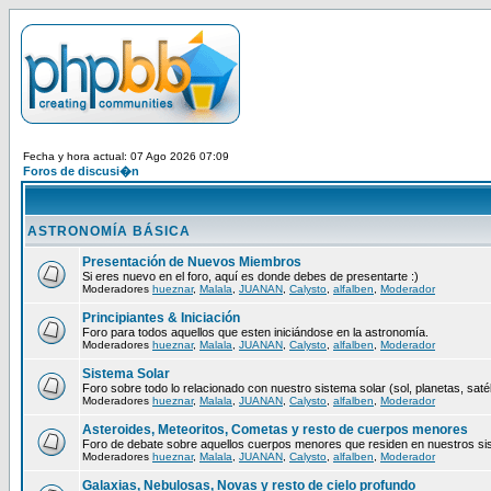
Fecha y hora actual: 07 Ago 2026 07:09
Foros de discusi�n
ASTRONOMÍA BÁSICA
Presentación de Nuevos Miembros
Si eres nuevo en el foro, aquí es donde debes de presentarte :)
Moderadores
hueznar
,
Malala
,
JUANAN
,
Calysto
,
alfalben
,
Moderador
Principiantes & Iniciación
Foro para todos aquellos que esten iniciándose en la astronomía.
Moderadores
hueznar
,
Malala
,
JUANAN
,
Calysto
,
alfalben
,
Moderador
Sistema Solar
Foro sobre todo lo relacionado con nuestro sistema solar (sol, planetas, satéli
Moderadores
hueznar
,
Malala
,
JUANAN
,
Calysto
,
alfalben
,
Moderador
Asteroides, Meteoritos, Cometas y resto de cuerpos menores
Foro de debate sobre aquellos cuerpos menores que residen en nuestros si
Moderadores
hueznar
,
Malala
,
JUANAN
,
Calysto
,
alfalben
,
Moderador
Galaxias, Nebulosas, Novas y resto de cielo profundo