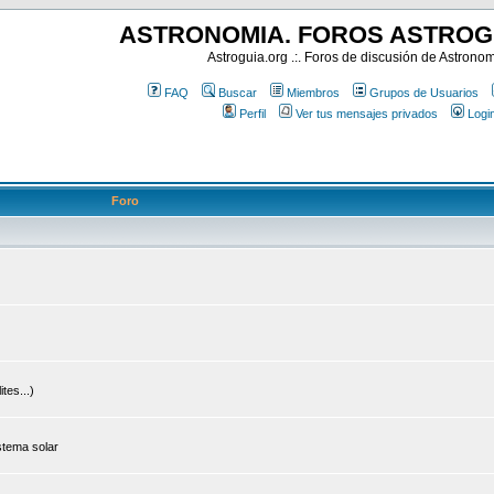
ASTRONOMIA. FOROS ASTROG
Astroguia.org .:. Foros de discusión de Astrono
FAQ
Buscar
Miembros
Grupos de Usuarios
Perfil
Ver tus mensajes privados
Logi
Foro
tes...)
stema solar