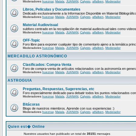
Moderadores
hueznar
,
Malala
,
JUANAN
,
Calysto
,
alfalben
,
Moderador
Libros, Peliculas y Documentales
Dedicado exclusivamente a la Informacion Disponible en Material Bibliográfico
Moderadores
hueznar
,
Malala
,
JUANAN
,
Calysto
,
alfalben
,
Moderador
Material Audiovisual
subforo centrado en la recopilación de material audiovisual tales como video
Moderadores
hueznar
,
Malala
,
JUANAN
,
Calysto
,
alfalben
,
Moderador
OFF-Topic
Foro libre para exponer cualquier tipo de comentario ajeno a la temática princ
Moderadores
hueznar
,
Malala
,
JUANAN
,
Calysto
,
alfalben
,
Moderador
MERCADILLO ASTRONÓMICO
Clasificados: Compra-Venta
Foro de compra-venta de artículos relacionados con la astronomía en genera
Moderadores
hueznar
,
Malala
,
JUANAN
,
Calysto
,
alfalben
,
Moderador
ASTROGUIA
Preguntas, Respuestas, Sugerencias, etc
Foro especialmente dedicado para debatir todos los puntos relacionados con
Moderadores
hueznar
,
Malala
,
JUANAN
,
Calysto
,
alfalben
,
Moderador
Bitácoras
Blogs de nuestros miembros. Aprende con sus experiencias :)
Moderadores
hueznar
,
Malala
,
JUANAN
,
Calysto
,
alfalben
,
Moderador
Quien est� Online
Nuestros usuarios han publicado un total de
35151
mensajes