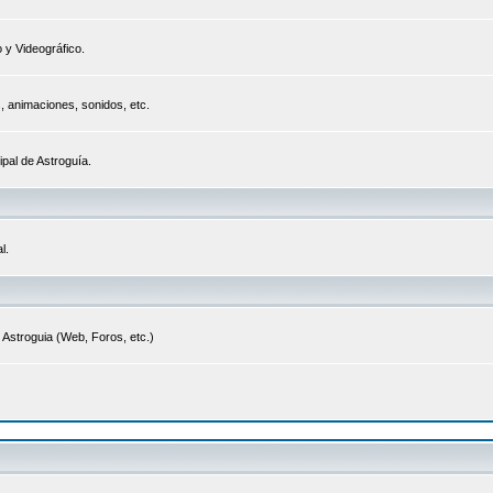
 y Videográfico.
s, animaciones, sonidos, etc.
ipal de Astroguía.
l.
 Astroguia (Web, Foros, etc.)