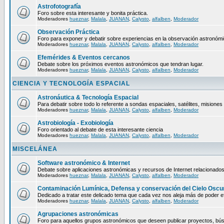
Astrofotografía
Foro sobre esta interesante y bonita práctica.
Moderadores
hueznar
,
Malala
,
JUANAN
,
Calysto
,
alfalben
,
Moderador
Observación Práctica
Foro para exponer y debatir sobre experiencias en la observación astronómic
Moderadores
hueznar
,
Malala
,
JUANAN
,
Calysto
,
alfalben
,
Moderador
Efemérides & Eventos cercanos
Debate sobre los próximos eventos astronómicos que tendran lugar.
Moderadores
hueznar
,
Malala
,
JUANAN
,
Calysto
,
alfalben
,
Moderador
CIENCIA Y TECNOLOGÍA ESPACIAL
Astronáutica & Tecnología Espacial
Para debatir sobre todo lo referente a sondas espaciales, satélites, misiones 
Moderadores
hueznar
,
Malala
,
JUANAN
,
Calysto
,
alfalben
,
Moderador
Astrobiología - Exobiología
Foro orientado al debate de esta interesante ciencia
Moderadores
hueznar
,
Malala
,
JUANAN
,
Calysto
,
alfalben
,
Moderador
MISCELÁNEA
Software astronómico & Internet
Debate sobre aplicaciones astronómicas y recursos de Internet relacionados
Moderadores
hueznar
,
Malala
,
JUANAN
,
Calysto
,
alfalben
,
Moderador
Contaminación Lumínica, Defensa y conservación del Cielo Oscu
Dedicado a tratar este delicado tema que cada vez nos aleja más de poder ef
Moderadores
hueznar
,
Malala
,
JUANAN
,
Calysto
,
alfalben
,
Moderador
Agrupaciones astronómicas
Foro para aquellos grupos astronómicos que deseen publicar proyectos, bús