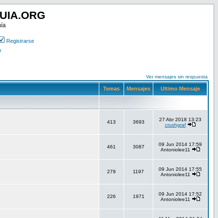
UIA.ORG
mía
Registrarse
n
Ver mensajes sin respuesta
Temas
Mensajes
Ultimo Mensaje
27 Abr 2018 13:23
413
3693
crushgraf
09 Jun 2014 17:59
461
3087
Antoniolee11
09 Jun 2014 17:55
279
1197
Antoniolee11
09 Jun 2014 17:52
226
1971
Antoniolee11