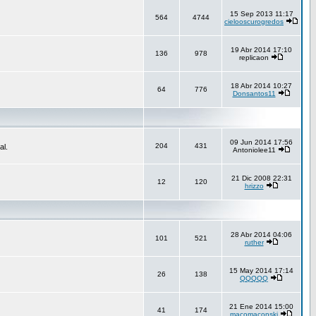
15 Sep 2013 11:17
564
4744
cielooscurogredos
19 Abr 2014 17:10
136
978
replicaon
18 Abr 2014 10:27
64
776
Donsantos11
09 Jun 2014 17:56
204
431
al.
Antoniolee11
21 Dic 2008 22:31
12
120
hrizzo
28 Abr 2014 04:06
101
521
ruther
15 May 2014 17:14
26
138
QQQQQ
21 Ene 2014 15:00
41
174
macomaconski