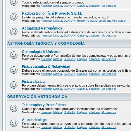
Todo lo relacionado con el espacio profundo
Moderadores
hueznar
,
Malala
,
JUANAN
,
Calysto
,
alfalben
,
Moderador
Radioastronomía & Proyecto S.E.T.I.
La eterna pregunta del astrónomo ...¿estamos solos, o no...?
Moderadores
hueznar
,
Malala
,
JUANAN
,
bribon
,
Calysto
,
alfalben
,
Moderador
Actualidad Astronómica
Foro de debate sobre actualidad astronómica del momento como descubrimien
Moderadores
hueznar
,
Malala
,
JUANAN
,
Calysto
,
alfalben
,
Moderador
ASTRONOMÍA TEÓRICA Y COSMOLOGÍA
Cosmología & Universo
Foro de debate sobre Formulación de teorias cosmológicas y otras teorias so
Moderadores
hueznar
,
Malala
,
JUANAN
,
Calysto
,
alfalben
,
Moderador
Física cuántica & Relatividad
Debate sobre el famoso postulado de Einstein así como las teorías de la físic
Moderadores
hueznar
,
Malala
,
JUANAN
,
Calysto
,
alfalben
,
Moderador
Física clásica
Foro para debatir temas teóricos o prácticos sobre física clásica ó newtonia
Moderadores
hueznar
,
Malala
,
JUANAN
,
Calysto
,
alfalben
,
Moderador
OBSERVACIÓN ASTRONÓMICA
Telescopios y Prismáticos
Debate general sobre estos preciados instrumentos de observación.
Moderadores
hueznar
,
Malala
,
JUANAN
,
Calysto
,
alfalben
,
Moderador
Astrobricolage
Foro para aquellos que se atreven con la construcción de sus propios acces
Moderadores
hueznar
,
Malala
,
JUANAN
,
Calysto
,
alfalben
,
Moderador