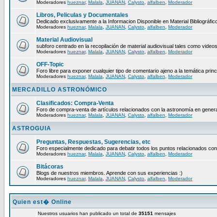
Moderadores
hueznar
,
Malala
,
JUANAN
,
Calysto
,
alfalben
,
Moderador
Libros, Peliculas y Documentales
Dedicado exclusivamente a la Informacion Disponible en Material Bibliográfico
Moderadores
hueznar
,
Malala
,
JUANAN
,
Calysto
,
alfalben
,
Moderador
Material Audiovisual
subforo centrado en la recopilación de material audiovisual tales como video
Moderadores
hueznar
,
Malala
,
JUANAN
,
Calysto
,
alfalben
,
Moderador
OFF-Topic
Foro libre para exponer cualquier tipo de comentario ajeno a la temática princ
Moderadores
hueznar
,
Malala
,
JUANAN
,
Calysto
,
alfalben
,
Moderador
MERCADILLO ASTRONÓMICO
Clasificados: Compra-Venta
Foro de compra-venta de artículos relacionados con la astronomía en genera
Moderadores
hueznar
,
Malala
,
JUANAN
,
Calysto
,
alfalben
,
Moderador
ASTROGUIA
Preguntas, Respuestas, Sugerencias, etc
Foro especialmente dedicado para debatir todos los puntos relacionados con
Moderadores
hueznar
,
Malala
,
JUANAN
,
Calysto
,
alfalben
,
Moderador
Bitácoras
Blogs de nuestros miembros. Aprende con sus experiencias :)
Moderadores
hueznar
,
Malala
,
JUANAN
,
Calysto
,
alfalben
,
Moderador
Quien est� Online
Nuestros usuarios han publicado un total de
35151
mensajes