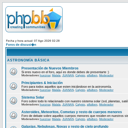
Fecha y hora actual: 07 Ago 2026 02:28
Foros de discusi�n
ASTRONOMÍA BÁSICA
Presentación de Nuevos Miembros
Si eres nuevo en el foro, aquí es donde debes de presentarte :)
Moderadores
hueznar
,
Malala
,
JUANAN
,
Calysto
,
alfalben
,
Moderador
Principiantes & Iniciación
Foro para todos aquellos que esten iniciándose en la astronomía.
Moderadores
hueznar
,
Malala
,
JUANAN
,
Calysto
,
alfalben
,
Moderador
Sistema Solar
Foro sobre todo lo relacionado con nuestro sistema solar (sol, planetas, satéli
Moderadores
hueznar
,
Malala
,
JUANAN
,
Calysto
,
alfalben
,
Moderador
Asteroides, Meteoritos, Cometas y resto de cuerpos menores
Foro de debate sobre aquellos cuerpos menores que residen en nuestros si
Moderadores
hueznar
,
Malala
,
JUANAN
,
Calysto
,
alfalben
,
Moderador
Galaxias, Nebulosas, Novas y resto de cielo profundo