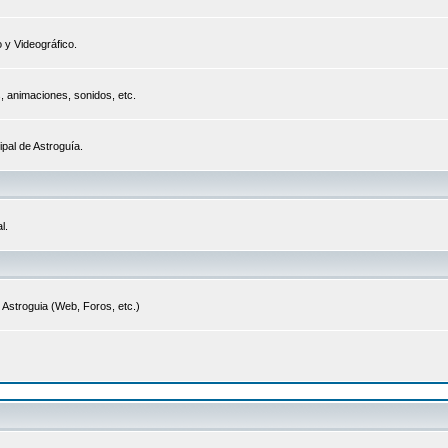
 y Videográfico.
s, animaciones, sonidos, etc.
ipal de Astroguía.
l.
 Astroguia (Web, Foros, etc.)