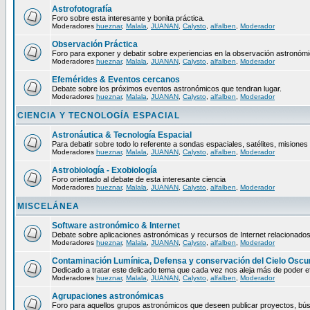
Astrofotografía
Foro sobre esta interesante y bonita práctica.
Moderadores
hueznar
,
Malala
,
JUANAN
,
Calysto
,
alfalben
,
Moderador
Observación Práctica
Foro para exponer y debatir sobre experiencias en la observación astronómic
Moderadores
hueznar
,
Malala
,
JUANAN
,
Calysto
,
alfalben
,
Moderador
Efemérides & Eventos cercanos
Debate sobre los próximos eventos astronómicos que tendran lugar.
Moderadores
hueznar
,
Malala
,
JUANAN
,
Calysto
,
alfalben
,
Moderador
CIENCIA Y TECNOLOGÍA ESPACIAL
Astronáutica & Tecnología Espacial
Para debatir sobre todo lo referente a sondas espaciales, satélites, misiones 
Moderadores
hueznar
,
Malala
,
JUANAN
,
Calysto
,
alfalben
,
Moderador
Astrobiología - Exobiología
Foro orientado al debate de esta interesante ciencia
Moderadores
hueznar
,
Malala
,
JUANAN
,
Calysto
,
alfalben
,
Moderador
MISCELÁNEA
Software astronómico & Internet
Debate sobre aplicaciones astronómicas y recursos de Internet relacionados
Moderadores
hueznar
,
Malala
,
JUANAN
,
Calysto
,
alfalben
,
Moderador
Contaminación Lumínica, Defensa y conservación del Cielo Oscu
Dedicado a tratar este delicado tema que cada vez nos aleja más de poder ef
Moderadores
hueznar
,
Malala
,
JUANAN
,
Calysto
,
alfalben
,
Moderador
Agrupaciones astronómicas
Foro para aquellos grupos astronómicos que deseen publicar proyectos, bús