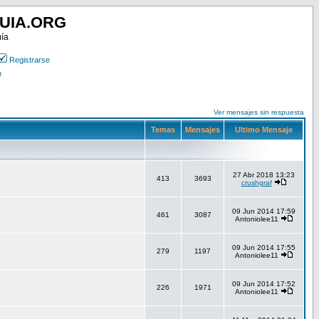
UIA.ORG
mía
Registrarse
n
Ver mensajes sin respuesta
Temas
Mensajes
Ultimo Mensaje
27 Abr 2018 13:23
413
3693
crushgraf
09 Jun 2014 17:59
461
3087
Antoniolee11
09 Jun 2014 17:55
279
1197
Antoniolee11
09 Jun 2014 17:52
226
1971
Antoniolee11