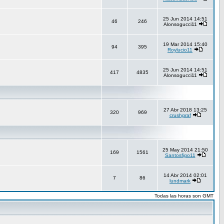
25 Jun 2014 14:51
46
246
Alonsogucci11
19 Mar 2014 15:40
94
395
Roylucio11
25 Jun 2014 14:51
417
4835
Alonsogucci11
27 Abr 2018 13:25
320
969
crushgraf
25 May 2014 21:50
169
1561
Santosfigo11
14 Abr 2014 02:01
7
86
lundmark
Todas las horas son GMT