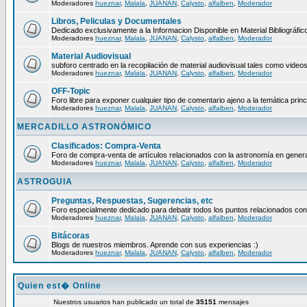
Moderadores
hueznar
,
Malala
,
JUANAN
,
Calysto
,
alfalben
,
Moderador
Libros, Peliculas y Documentales
Dedicado exclusivamente a la Informacion Disponible en Material Bibliográfico
Moderadores
hueznar
,
Malala
,
JUANAN
,
Calysto
,
alfalben
,
Moderador
Material Audiovisual
subforo centrado en la recopilación de material audiovisual tales como video
Moderadores
hueznar
,
Malala
,
JUANAN
,
Calysto
,
alfalben
,
Moderador
OFF-Topic
Foro libre para exponer cualquier tipo de comentario ajeno a la temática princ
Moderadores
hueznar
,
Malala
,
JUANAN
,
Calysto
,
alfalben
,
Moderador
MERCADILLO ASTRONÓMICO
Clasificados: Compra-Venta
Foro de compra-venta de artículos relacionados con la astronomía en genera
Moderadores
hueznar
,
Malala
,
JUANAN
,
Calysto
,
alfalben
,
Moderador
ASTROGUIA
Preguntas, Respuestas, Sugerencias, etc
Foro especialmente dedicado para debatir todos los puntos relacionados con
Moderadores
hueznar
,
Malala
,
JUANAN
,
Calysto
,
alfalben
,
Moderador
Bitácoras
Blogs de nuestros miembros. Aprende con sus experiencias :)
Moderadores
hueznar
,
Malala
,
JUANAN
,
Calysto
,
alfalben
,
Moderador
Quien est� Online
Nuestros usuarios han publicado un total de
35151
mensajes