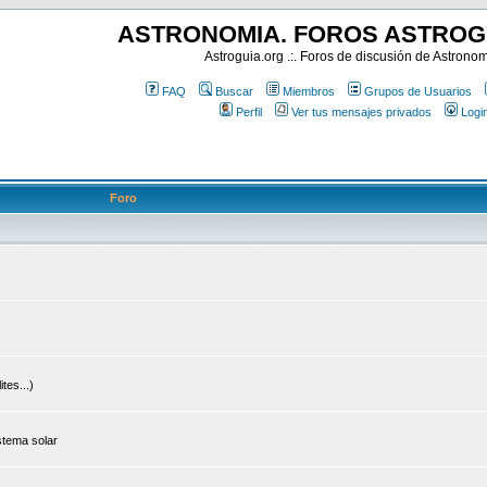
ASTRONOMIA. FOROS ASTROG
Astroguia.org .:. Foros de discusión de Astrono
FAQ
Buscar
Miembros
Grupos de Usuarios
Perfil
Ver tus mensajes privados
Logi
Foro
tes...)
stema solar