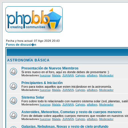
Fecha y hora actual: 07 Ago 2026 20:43
Foros de discusi�n
ASTRONOMÍA BÁSICA
Presentación de Nuevos Miembros
Si eres nuevo en el foro, aquí es donde debes de presentarte :)
Moderadores
hueznar
,
Malala
,
JUANAN
,
Calysto
,
alfalben
,
Moderador
Principiantes & Iniciación
Foro para todos aquellos que esten iniciándose en la astronomía.
Moderadores
hueznar
,
Malala
,
JUANAN
,
Calysto
,
alfalben
,
Moderador
Sistema Solar
Foro sobre todo lo relacionado con nuestro sistema solar (sol, planetas, satéli
Moderadores
hueznar
,
Malala
,
JUANAN
,
Calysto
,
alfalben
,
Moderador
Asteroides, Meteoritos, Cometas y resto de cuerpos menores
Foro de debate sobre aquellos cuerpos menores que residen en nuestros si
Moderadores
hueznar
,
Malala
,
JUANAN
,
Calysto
,
alfalben
,
Moderador
Galaxias, Nebulosas, Novas y resto de cielo profundo