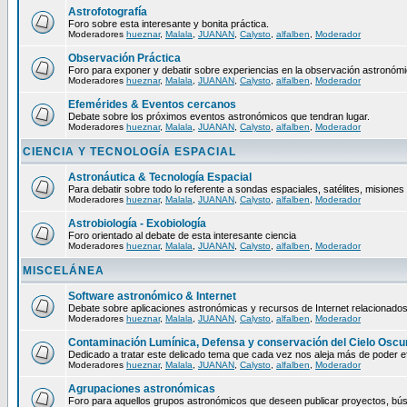
Astrofotografía
Foro sobre esta interesante y bonita práctica.
Moderadores
hueznar
,
Malala
,
JUANAN
,
Calysto
,
alfalben
,
Moderador
Observación Práctica
Foro para exponer y debatir sobre experiencias en la observación astronómic
Moderadores
hueznar
,
Malala
,
JUANAN
,
Calysto
,
alfalben
,
Moderador
Efemérides & Eventos cercanos
Debate sobre los próximos eventos astronómicos que tendran lugar.
Moderadores
hueznar
,
Malala
,
JUANAN
,
Calysto
,
alfalben
,
Moderador
CIENCIA Y TECNOLOGÍA ESPACIAL
Astronáutica & Tecnología Espacial
Para debatir sobre todo lo referente a sondas espaciales, satélites, misiones 
Moderadores
hueznar
,
Malala
,
JUANAN
,
Calysto
,
alfalben
,
Moderador
Astrobiología - Exobiología
Foro orientado al debate de esta interesante ciencia
Moderadores
hueznar
,
Malala
,
JUANAN
,
Calysto
,
alfalben
,
Moderador
MISCELÁNEA
Software astronómico & Internet
Debate sobre aplicaciones astronómicas y recursos de Internet relacionados
Moderadores
hueznar
,
Malala
,
JUANAN
,
Calysto
,
alfalben
,
Moderador
Contaminación Lumínica, Defensa y conservación del Cielo Oscu
Dedicado a tratar este delicado tema que cada vez nos aleja más de poder ef
Moderadores
hueznar
,
Malala
,
JUANAN
,
Calysto
,
alfalben
,
Moderador
Agrupaciones astronómicas
Foro para aquellos grupos astronómicos que deseen publicar proyectos, bús