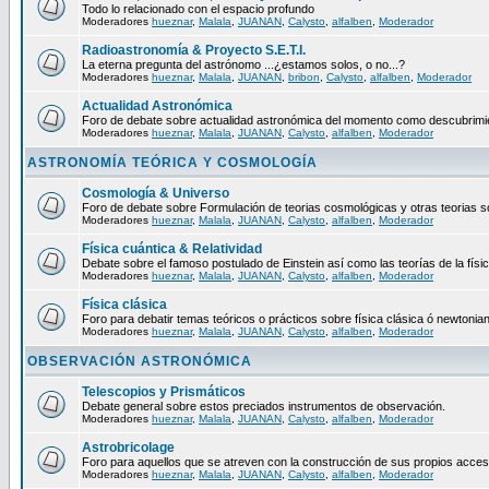
Todo lo relacionado con el espacio profundo
Moderadores
hueznar
,
Malala
,
JUANAN
,
Calysto
,
alfalben
,
Moderador
Radioastronomía & Proyecto S.E.T.I.
La eterna pregunta del astrónomo ...¿estamos solos, o no...?
Moderadores
hueznar
,
Malala
,
JUANAN
,
bribon
,
Calysto
,
alfalben
,
Moderador
Actualidad Astronómica
Foro de debate sobre actualidad astronómica del momento como descubrimien
Moderadores
hueznar
,
Malala
,
JUANAN
,
Calysto
,
alfalben
,
Moderador
ASTRONOMÍA TEÓRICA Y COSMOLOGÍA
Cosmología & Universo
Foro de debate sobre Formulación de teorias cosmológicas y otras teorias so
Moderadores
hueznar
,
Malala
,
JUANAN
,
Calysto
,
alfalben
,
Moderador
Física cuántica & Relatividad
Debate sobre el famoso postulado de Einstein así como las teorías de la físic
Moderadores
hueznar
,
Malala
,
JUANAN
,
Calysto
,
alfalben
,
Moderador
Física clásica
Foro para debatir temas teóricos o prácticos sobre física clásica ó newtonia
Moderadores
hueznar
,
Malala
,
JUANAN
,
Calysto
,
alfalben
,
Moderador
OBSERVACIÓN ASTRONÓMICA
Telescopios y Prismáticos
Debate general sobre estos preciados instrumentos de observación.
Moderadores
hueznar
,
Malala
,
JUANAN
,
Calysto
,
alfalben
,
Moderador
Astrobricolage
Foro para aquellos que se atreven con la construcción de sus propios acces
Moderadores
hueznar
,
Malala
,
JUANAN
,
Calysto
,
alfalben
,
Moderador