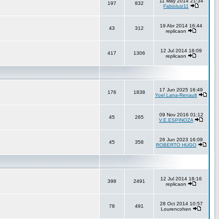
11 May 2014 21:34
197
832
Fabioluiz11
19 Abr 2014 16:44
43
312
replicaon
12 Jul 2014 18:09
417
1306
replicaon
17 Jun 2025 16:49
176
1838
Yoel Lana-Renault
09 Nov 2016 01:12
45
265
V.E.ESPINOZA
26 Jun 2023 16:09
45
358
ROBERTO HUGO
12 Jul 2014 18:16
398
2491
replicaon
28 Oct 2014 10:57
78
491
Lourencohen