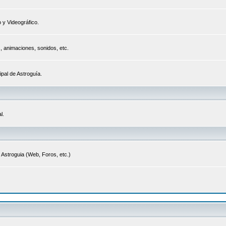
 y Videográfico.
s, animaciones, sonidos, etc.
ipal de Astroguía.
l.
 Astroguia (Web, Foros, etc.)