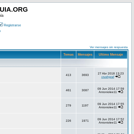
UIA.ORG
mía
Registrarse
n
Ver mensajes sin respuesta
Temas
Mensajes
Ultimo Mensaje
27 Abr 2018 13:23
413
3693
crushgraf
09 Jun 2014 17:59
461
3087
Antoniolee11
09 Jun 2014 17:55
279
1197
Antoniolee11
09 Jun 2014 17:52
226
1971
Antoniolee11