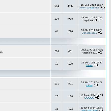
15 Sep 2013 11:17
564
4744
cielooscurogredos
19 Abr 2014 17:10
136
978
replicaon
18 Abr 2014 10:27
64
776
Donsantos11
09 Jun 2014 17:56
204
431
al.
Antoniolee11
21 Dic 2008 22:31
12
120
hrizzo
28 Abr 2014 04:06
101
521
ruther
15 May 2014 17:14
26
138
QQQQQ
21 Ene 2014 15:00
41
174
macomaconski