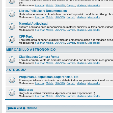
etc.
Moderadores
hueznar
,
Malala
,
JUANAN
,
Calysto
,
alfalben
,
Moderador
Libros, Peliculas y Documentales
Dedicado exclusivamente a la Informacion Disponible en Material Bibliográfico
Moderadores
hueznar
,
Malala
,
JUANAN
,
Calysto
,
alfalben
,
Moderador
Material Audiovisual
subforo centrado en la recopilación de material audiovisual tales como video
Moderadores
hueznar
,
Malala
,
JUANAN
,
Calysto
,
alfalben
,
Moderador
OFF-Topic
Foro libre para exponer cualquier tipo de comentario ajeno a la temática princ
Moderadores
hueznar
,
Malala
,
JUANAN
,
Calysto
,
alfalben
,
Moderador
MERCADILLO ASTRONÓMICO
Clasificados: Compra-Venta
Foro de compra-venta de artículos relacionados con la astronomía en genera
Moderadores
hueznar
,
Malala
,
JUANAN
,
Calysto
,
alfalben
,
Moderador
ASTROGUIA
Preguntas, Respuestas, Sugerencias, etc
Foro especialmente dedicado para debatir todos los puntos relacionados con
Moderadores
hueznar
,
Malala
,
JUANAN
,
Calysto
,
alfalben
,
Moderador
Bitácoras
Blogs de nuestros miembros. Aprende con sus experiencias :)
Moderadores
hueznar
,
Malala
,
JUANAN
,
Calysto
,
alfalben
,
Moderador
Quien est� Online