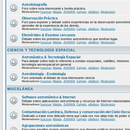
Astrofotografía
Foro sobre esta interesante y bonita práctica.
Moderadores
hueznar
,
Malala
,
JUANAN
,
Calysto
,
alfalben
,
Moderador
Observación Práctica
Foro para exponer y debatir sobre experiencias en la observación astronómica
aprender de la experiencia de los demás.
Moderadores
hueznar
,
Malala
,
JUANAN
,
Calysto
,
alfalben
,
Moderador
Efemérides & Eventos cercanos
Debate sobre los próximos eventos astronómicos que tendran lugar.
Moderadores
hueznar
,
Malala
,
JUANAN
,
Calysto
,
alfalben
,
Moderador
CIENCIA Y TECNOLOGÍA ESPACIAL
Astronáutica & Tecnología Espacial
Para debatir sobre todo lo referente a sondas espaciales, satélites, misiones 
tecnología aeroespacial en general.
Moderadores
hueznar
,
Malala
,
JUANAN
,
Calysto
,
alfalben
,
Moderador
Astrobiología - Exobiología
Foro orientado al debate de esta interesante ciencia
Moderadores
hueznar
,
Malala
,
JUANAN
,
Calysto
,
alfalben
,
Moderador
MISCELÁNEA
Software astronómico & Internet
Debate sobre aplicaciones astronómicas y recursos de Internet relacionados
Moderadores
hueznar
,
Malala
,
JUANAN
,
Calysto
,
alfalben
,
Moderador
Contaminación Lumínica, Defensa y conservación del Cielo Oscu
Dedicado a tratar este delicado tema que cada vez nos aleja más de poder ef
Moderadores
hueznar
,
Malala
,
JUANAN
,
Calysto
,
alfalben
,
Moderador
Agrupaciones astronómicas
Foro para aquellos grupos astronómicos que deseen publicar proyectos, bú