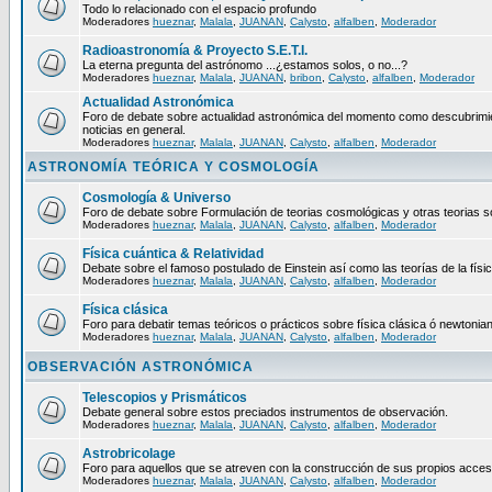
Todo lo relacionado con el espacio profundo
Moderadores
hueznar
,
Malala
,
JUANAN
,
Calysto
,
alfalben
,
Moderador
Radioastronomía & Proyecto S.E.T.I.
La eterna pregunta del astrónomo ...¿estamos solos, o no...?
Moderadores
hueznar
,
Malala
,
JUANAN
,
bribon
,
Calysto
,
alfalben
,
Moderador
Actualidad Astronómica
Foro de debate sobre actualidad astronómica del momento como descubrimie
noticias en general.
Moderadores
hueznar
,
Malala
,
JUANAN
,
Calysto
,
alfalben
,
Moderador
ASTRONOMÍA TEÓRICA Y COSMOLOGÍA
Cosmología & Universo
Foro de debate sobre Formulación de teorias cosmológicas y otras teorias so
Moderadores
hueznar
,
Malala
,
JUANAN
,
Calysto
,
alfalben
,
Moderador
Física cuántica & Relatividad
Debate sobre el famoso postulado de Einstein así como las teorías de la físic
Moderadores
hueznar
,
Malala
,
JUANAN
,
Calysto
,
alfalben
,
Moderador
Física clásica
Foro para debatir temas teóricos o prácticos sobre física clásica ó newtonia
Moderadores
hueznar
,
Malala
,
JUANAN
,
Calysto
,
alfalben
,
Moderador
OBSERVACIÓN ASTRONÓMICA
Telescopios y Prismáticos
Debate general sobre estos preciados instrumentos de observación.
Moderadores
hueznar
,
Malala
,
JUANAN
,
Calysto
,
alfalben
,
Moderador
Astrobricolage
Foro para aquellos que se atreven con la construcción de sus propios acces
Moderadores
hueznar
,
Malala
,
JUANAN
,
Calysto
,
alfalben
,
Moderador