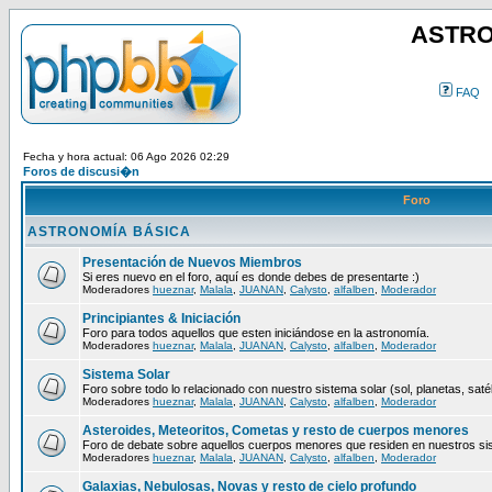
ASTRO
FAQ
Fecha y hora actual: 06 Ago 2026 02:29
Foros de discusi�n
Foro
ASTRONOMÍA BÁSICA
Presentación de Nuevos Miembros
Si eres nuevo en el foro, aquí es donde debes de presentarte :)
Moderadores
hueznar
,
Malala
,
JUANAN
,
Calysto
,
alfalben
,
Moderador
Principiantes & Iniciación
Foro para todos aquellos que esten iniciándose en la astronomía.
Moderadores
hueznar
,
Malala
,
JUANAN
,
Calysto
,
alfalben
,
Moderador
Sistema Solar
Foro sobre todo lo relacionado con nuestro sistema solar (sol, planetas, satéli
Moderadores
hueznar
,
Malala
,
JUANAN
,
Calysto
,
alfalben
,
Moderador
Asteroides, Meteoritos, Cometas y resto de cuerpos menores
Foro de debate sobre aquellos cuerpos menores que residen en nuestros si
Moderadores
hueznar
,
Malala
,
JUANAN
,
Calysto
,
alfalben
,
Moderador
Galaxias, Nebulosas, Novas y resto de cielo profundo