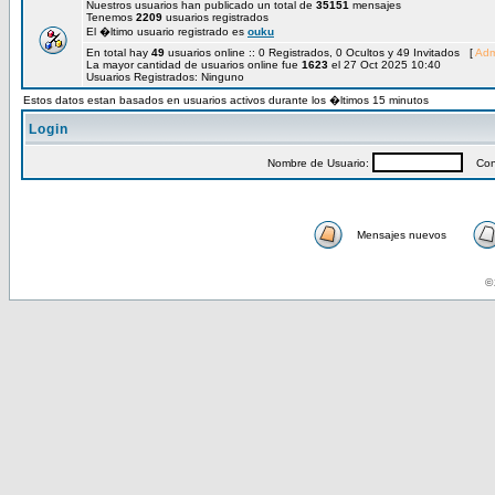
Nuestros usuarios han publicado un total de
35151
mensajes
Tenemos
2209
usuarios registrados
El �ltimo usuario registrado es
ouku
En total hay
49
usuarios online :: 0 Registrados, 0 Ocultos y 49 Invitados [
Adm
La mayor cantidad de usuarios online fue
1623
el 27 Oct 2025 10:40
Usuarios Registrados: Ninguno
Estos datos estan basados en usuarios activos durante los �ltimos 15 minutos
Login
Nombre de Usuario:
Cont
Mensajes nuevos
© 