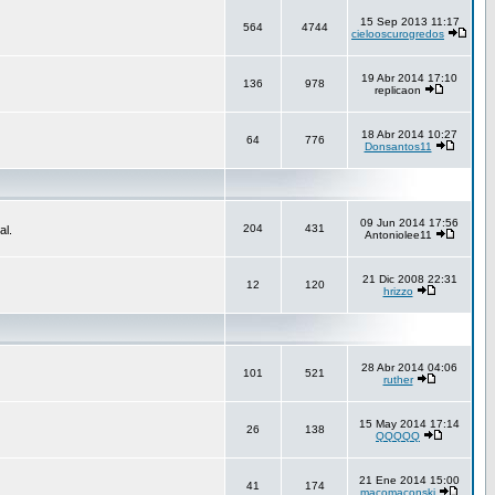
15 Sep 2013 11:17
564
4744
cielooscurogredos
19 Abr 2014 17:10
136
978
replicaon
18 Abr 2014 10:27
64
776
Donsantos11
09 Jun 2014 17:56
204
431
al.
Antoniolee11
21 Dic 2008 22:31
12
120
hrizzo
28 Abr 2014 04:06
101
521
ruther
15 May 2014 17:14
26
138
QQQQQ
21 Ene 2014 15:00
41
174
macomaconski