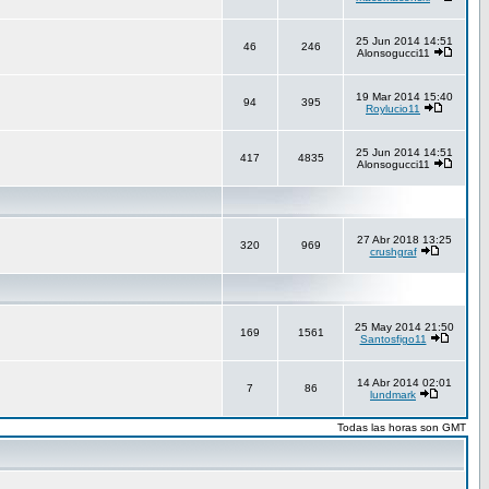
25 Jun 2014 14:51
46
246
Alonsogucci11
19 Mar 2014 15:40
94
395
Roylucio11
25 Jun 2014 14:51
417
4835
Alonsogucci11
27 Abr 2018 13:25
320
969
crushgraf
25 May 2014 21:50
169
1561
Santosfigo11
14 Abr 2014 02:01
7
86
lundmark
Todas las horas son GMT