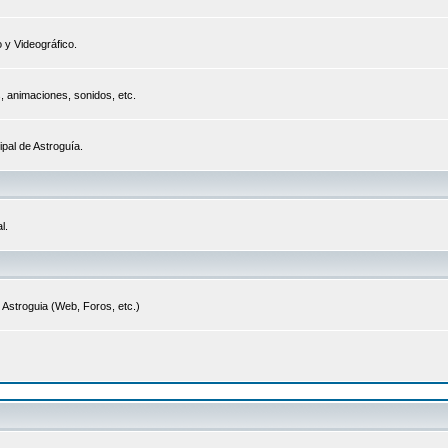
 y Videográfico.
s, animaciones, sonidos, etc.
ipal de Astroguía.
l.
 Astroguia (Web, Foros, etc.)