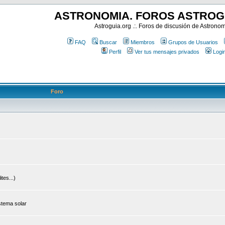
ASTRONOMIA. FOROS ASTROG
Astroguia.org .:. Foros de discusión de Astrono
FAQ
Buscar
Miembros
Grupos de Usuarios
Perfil
Ver tus mensajes privados
Logi
Foro
tes...)
stema solar