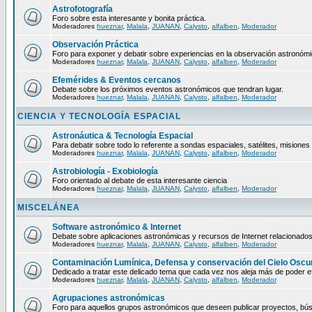
Astrofotografía
Foro sobre esta interesante y bonita práctica.
Moderadores
hueznar
,
Malala
,
JUANAN
,
Calysto
,
alfalben
,
Moderador
Observación Práctica
Foro para exponer y debatir sobre experiencias en la observación astronómic
Moderadores
hueznar
,
Malala
,
JUANAN
,
Calysto
,
alfalben
,
Moderador
Efemérides & Eventos cercanos
Debate sobre los próximos eventos astronómicos que tendran lugar.
Moderadores
hueznar
,
Malala
,
JUANAN
,
Calysto
,
alfalben
,
Moderador
CIENCIA Y TECNOLOGÍA ESPACIAL
Astronáutica & Tecnología Espacial
Para debatir sobre todo lo referente a sondas espaciales, satélites, misiones 
Moderadores
hueznar
,
Malala
,
JUANAN
,
Calysto
,
alfalben
,
Moderador
Astrobiología - Exobiología
Foro orientado al debate de esta interesante ciencia
Moderadores
hueznar
,
Malala
,
JUANAN
,
Calysto
,
alfalben
,
Moderador
MISCELÁNEA
Software astronómico & Internet
Debate sobre aplicaciones astronómicas y recursos de Internet relacionados
Moderadores
hueznar
,
Malala
,
JUANAN
,
Calysto
,
alfalben
,
Moderador
Contaminación Lumínica, Defensa y conservación del Cielo Oscu
Dedicado a tratar este delicado tema que cada vez nos aleja más de poder ef
Moderadores
hueznar
,
Malala
,
JUANAN
,
Calysto
,
alfalben
,
Moderador
Agrupaciones astronómicas
Foro para aquellos grupos astronómicos que deseen publicar proyectos, bús