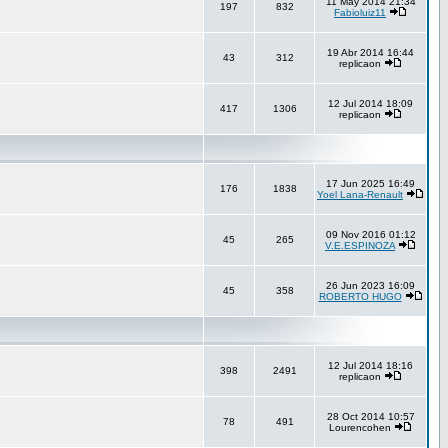
11 May 2014 21:34
197
832
Fabioluiz11
19 Abr 2014 16:44
43
312
replicaon
12 Jul 2014 18:09
417
1306
replicaon
17 Jun 2025 16:49
176
1838
Yoel Lana-Renault
09 Nov 2016 01:12
45
265
V.E.ESPINOZA
26 Jun 2023 16:09
45
358
ROBERTO HUGO
12 Jul 2014 18:16
398
2491
replicaon
28 Oct 2014 10:57
78
491
Lourencohen