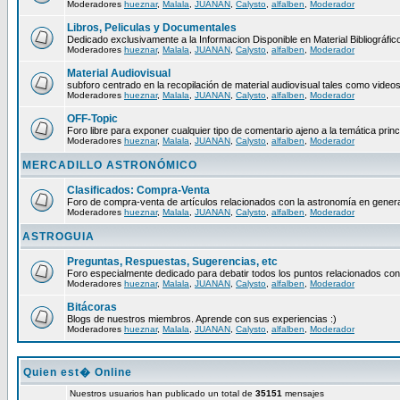
Moderadores
hueznar
,
Malala
,
JUANAN
,
Calysto
,
alfalben
,
Moderador
Libros, Peliculas y Documentales
Dedicado exclusivamente a la Informacion Disponible en Material Bibliográfico
Moderadores
hueznar
,
Malala
,
JUANAN
,
Calysto
,
alfalben
,
Moderador
Material Audiovisual
subforo centrado en la recopilación de material audiovisual tales como video
Moderadores
hueznar
,
Malala
,
JUANAN
,
Calysto
,
alfalben
,
Moderador
OFF-Topic
Foro libre para exponer cualquier tipo de comentario ajeno a la temática princ
Moderadores
hueznar
,
Malala
,
JUANAN
,
Calysto
,
alfalben
,
Moderador
MERCADILLO ASTRONÓMICO
Clasificados: Compra-Venta
Foro de compra-venta de artículos relacionados con la astronomía en genera
Moderadores
hueznar
,
Malala
,
JUANAN
,
Calysto
,
alfalben
,
Moderador
ASTROGUIA
Preguntas, Respuestas, Sugerencias, etc
Foro especialmente dedicado para debatir todos los puntos relacionados con
Moderadores
hueznar
,
Malala
,
JUANAN
,
Calysto
,
alfalben
,
Moderador
Bitácoras
Blogs de nuestros miembros. Aprende con sus experiencias :)
Moderadores
hueznar
,
Malala
,
JUANAN
,
Calysto
,
alfalben
,
Moderador
Quien est� Online
Nuestros usuarios han publicado un total de
35151
mensajes