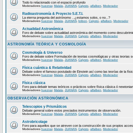
Todo lo relacionado con el espacio profundo
Moderadores
hueznar
,
Malala
,
JUANAN
,
Calysto
,
alfalben
,
Moderador
Radioastronomía & Proyecto S.E.T.I.
La eterna pregunta del astrónomo ...¿estamos solos, o no...?
Moderadores
hueznar
,
Malala
,
JUANAN
,
bribon
,
Calysto
,
alfalben
,
Moderador
Actualidad Astronómica
Foro de debate sobre actualidad astronómica del momento como descubrimien
Moderadores
hueznar
,
Malala
,
JUANAN
,
Calysto
,
alfalben
,
Moderador
ASTRONOMÍA TEÓRICA Y COSMOLOGÍA
Cosmología & Universo
Foro de debate sobre Formulación de teorias cosmológicas y otras teorias so
Moderadores
hueznar
,
Malala
,
JUANAN
,
Calysto
,
alfalben
,
Moderador
Física cuántica & Relatividad
Debate sobre el famoso postulado de Einstein así como las teorías de la físic
Moderadores
hueznar
,
Malala
,
JUANAN
,
Calysto
,
alfalben
,
Moderador
Física clásica
Foro para debatir temas teóricos o prácticos sobre física clásica ó newtonia
Moderadores
hueznar
,
Malala
,
JUANAN
,
Calysto
,
alfalben
,
Moderador
OBSERVACIÓN ASTRONÓMICA
Telescopios y Prismáticos
Debate general sobre estos preciados instrumentos de observación.
Moderadores
hueznar
,
Malala
,
JUANAN
,
Calysto
,
alfalben
,
Moderador
Astrobricolage
Foro para aquellos que se atreven con la construcción de sus propios acces
Moderadores
hueznar
,
Malala
,
JUANAN
,
Calysto
,
alfalben
,
Moderador