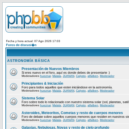
Fecha y hora actual: 07 Ago 2026 17:03
Foros de discusi�n
ASTRONOMÍA BÁSICA
Presentación de Nuevos Miembros
Si eres nuevo en el foro, aquí es donde debes de presentarte :)
Moderadores
hueznar
,
Malala
,
JUANAN
,
Calysto
,
alfalben
,
Moderador
Principiantes & Iniciación
Foro para todos aquellos que esten iniciándose en la astronomía.
Moderadores
hueznar
,
Malala
,
JUANAN
,
Calysto
,
alfalben
,
Moderador
Sistema Solar
Foro sobre todo lo relacionado con nuestro sistema solar (sol, planetas, satéli
Moderadores
hueznar
,
Malala
,
JUANAN
,
Calysto
,
alfalben
,
Moderador
Asteroides, Meteoritos, Cometas y resto de cuerpos menores
Foro de debate sobre aquellos cuerpos menores que residen en nuestros si
Moderadores
hueznar
,
Malala
,
JUANAN
,
Calysto
,
alfalben
,
Moderador
Galaxias, Nebulosas, Novas y resto de cielo profundo