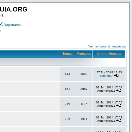
UIA.ORG
mía
Registrarse
n
Ver mensajes sin respuesta
Temas
Mensajes
Ultimo Mensaje
27 Abr 2018 13:23
413
3693
crushgraf
09 Jun 2014 17:59
461
3087
Antoniolee11
09 Jun 2014 17:55
279
1197
Antoniolee11
09 Jun 2014 17:52
226
1971
Antoniolee11