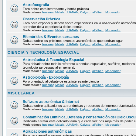
Astrofotografía
Foro sobre esta interesante y bonita práctica.
Moderadores
hueznar
,
Malala
,
JUANAN
,
Calysto
,
alfalben
,
Moderador
Observación Práctica
Foro para exponer y debatir sobre experiencias en la observación astronómica
aprender de la experiencia de los demás.
Moderadores
hueznar
,
Malala
,
JUANAN
,
Calysto
,
alfalben
,
Moderador
Efemérides & Eventos cercanos
Debate sobre los próximos eventos astronómicos que tendran lugar.
Moderadores
hueznar
,
Malala
,
JUANAN
,
Calysto
,
alfalben
,
Moderador
CIENCIA Y TECNOLOGÍA ESPACIAL
Astronáutica & Tecnología Espacial
Para debatir sobre todo lo referente a sondas espaciales, satélites, misiones 
tecnología aeroespacial en general.
Moderadores
hueznar
,
Malala
,
JUANAN
,
Calysto
,
alfalben
,
Moderador
Astrobiología - Exobiología
Foro orientado al debate de esta interesante ciencia
Moderadores
hueznar
,
Malala
,
JUANAN
,
Calysto
,
alfalben
,
Moderador
MISCELÁNEA
Software astronómico & Internet
Debate sobre aplicaciones astronómicas y recursos de Internet relacionados
Moderadores
hueznar
,
Malala
,
JUANAN
,
Calysto
,
alfalben
,
Moderador
Contaminación Lumínica, Defensa y conservación del Cielo Oscu
Dedicado a tratar este delicado tema que cada vez nos aleja más de poder ef
Moderadores
hueznar
,
Malala
,
JUANAN
,
Calysto
,
alfalben
,
Moderador
Agrupaciones astronómicas
Foro para aquellos grupos astronómicos que deseen publicar proyectos, bú