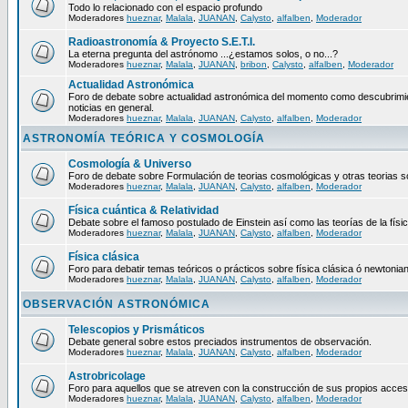
Todo lo relacionado con el espacio profundo
Moderadores
hueznar
,
Malala
,
JUANAN
,
Calysto
,
alfalben
,
Moderador
Radioastronomía & Proyecto S.E.T.I.
La eterna pregunta del astrónomo ...¿estamos solos, o no...?
Moderadores
hueznar
,
Malala
,
JUANAN
,
bribon
,
Calysto
,
alfalben
,
Moderador
Actualidad Astronómica
Foro de debate sobre actualidad astronómica del momento como descubrimie
noticias en general.
Moderadores
hueznar
,
Malala
,
JUANAN
,
Calysto
,
alfalben
,
Moderador
ASTRONOMÍA TEÓRICA Y COSMOLOGÍA
Cosmología & Universo
Foro de debate sobre Formulación de teorias cosmológicas y otras teorias so
Moderadores
hueznar
,
Malala
,
JUANAN
,
Calysto
,
alfalben
,
Moderador
Física cuántica & Relatividad
Debate sobre el famoso postulado de Einstein así como las teorías de la físic
Moderadores
hueznar
,
Malala
,
JUANAN
,
Calysto
,
alfalben
,
Moderador
Física clásica
Foro para debatir temas teóricos o prácticos sobre física clásica ó newtonia
Moderadores
hueznar
,
Malala
,
JUANAN
,
Calysto
,
alfalben
,
Moderador
OBSERVACIÓN ASTRONÓMICA
Telescopios y Prismáticos
Debate general sobre estos preciados instrumentos de observación.
Moderadores
hueznar
,
Malala
,
JUANAN
,
Calysto
,
alfalben
,
Moderador
Astrobricolage
Foro para aquellos que se atreven con la construcción de sus propios acces
Moderadores
hueznar
,
Malala
,
JUANAN
,
Calysto
,
alfalben
,
Moderador