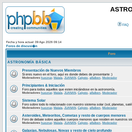
ASTRO
FAQ
Fecha y hora actual: 09 Ago 2026 09:14
Foros de discusi�n
Foro
ASTRONOMÍA BÁSICA
Presentación de Nuevos Miembros
Si eres nuevo en el foro, aquí es donde debes de presentarte :)
Moderadores
hueznar
,
Malala
,
JUANAN
,
Calysto
,
alfalben
,
Moderador
Principiantes & Iniciación
Foro para todos aquellos que esten iniciándose en la astronomía.
Moderadores
hueznar
,
Malala
,
JUANAN
,
Calysto
,
alfalben
,
Moderador
Sistema Solar
Foro sobre todo lo relacionado con nuestro sistema solar (sol, planetas, satéli
Moderadores
hueznar
,
Malala
,
JUANAN
,
Calysto
,
alfalben
,
Moderador
Asteroides, Meteoritos, Cometas y resto de cuerpos menores
Foro de debate sobre aquellos cuerpos menores que residen en nuestros si
Moderadores
hueznar
,
Malala
,
JUANAN
,
Calysto
,
alfalben
,
Moderador
Galaxias, Nebulosas, Novas y resto de cielo profundo