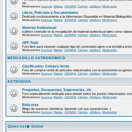
etc.
Moderadores
hueznar
,
Malala
,
JUANAN
,
Calysto
,
alfalben
,
Moderador
Libros, Peliculas y Documentales
Dedicado exclusivamente a la Informacion Disponible en Material Bibliográfico
Moderadores
hueznar
,
Malala
,
JUANAN
,
Calysto
,
alfalben
,
Moderador
Material Audiovisual
subforo centrado en la recopilación de material audiovisual tales como video
Moderadores
hueznar
,
Malala
,
JUANAN
,
Calysto
,
alfalben
,
Moderador
OFF-Topic
Foro libre para exponer cualquier tipo de comentario ajeno a la temática princ
Moderadores
hueznar
,
Malala
,
JUANAN
,
Calysto
,
alfalben
,
Moderador
MERCADILLO ASTRONÓMICO
Clasificados: Compra-Venta
Foro de compra-venta de artículos relacionados con la astronomía en genera
Moderadores
hueznar
,
Malala
,
JUANAN
,
Calysto
,
alfalben
,
Moderador
ASTROGUIA
Preguntas, Respuestas, Sugerencias, etc
Foro especialmente dedicado para debatir todos los puntos relacionados con
Moderadores
hueznar
,
Malala
,
JUANAN
,
Calysto
,
alfalben
,
Moderador
Bitácoras
Blogs de nuestros miembros. Aprende con sus experiencias :)
Moderadores
hueznar
,
Malala
,
JUANAN
,
Calysto
,
alfalben
,
Moderador
Quien est� Online