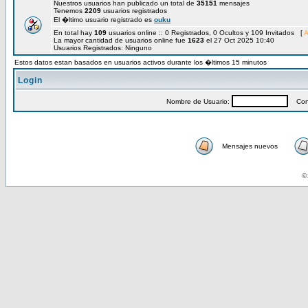
Nuestros usuarios han publicado un total de
35151
mensajes
Tenemos
2209
usuarios registrados
El �ltimo usuario registrado es
ouku
En total hay
109
usuarios online :: 0 Registrados, 0 Ocultos y 109 Invitados [
A
La mayor cantidad de usuarios online fue
1623
el 27 Oct 2025 10:40
Usuarios Registrados: Ninguno
Estos datos estan basados en usuarios activos durante los �ltimos 15 minutos
Login
Nombre de Usuario:
Cont
Mensajes nuevos
© 