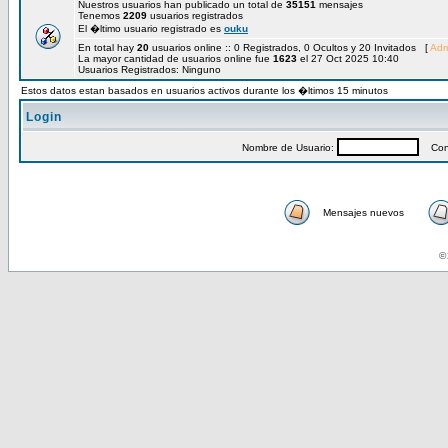
Nuestros usuarios han publicado un total de
35151
mensajes
Tenemos
2209
usuarios registrados
El �ltimo usuario registrado es
ouku
En total hay
20
usuarios online :: 0 Registrados, 0 Ocultos y 20 Invitados [
Adm
La mayor cantidad de usuarios online fue
1623
el 27 Oct 2025 10:40
Usuarios Registrados: Ninguno
Estos datos estan basados en usuarios activos durante los �ltimos 15 minutos
Login
Nombre de Usuario:
Cont
Mensajes nuevos
© 