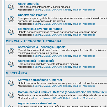
Astrofotografía
Foro sobre esta interesante y bonita práctica.
Moderadores
hueznar
,
Malala
,
JUANAN
,
Calysto
,
alfalben
,
Moderador
Observación Práctica
Foro para exponer y debatir sobre experiencias en la observación astronómica
aprender de la experiencia de los demás.
Moderadores
hueznar
,
Malala
,
JUANAN
,
Calysto
,
alfalben
,
Moderador
Efemérides & Eventos cercanos
Debate sobre los próximos eventos astronómicos que tendran lugar.
Moderadores
hueznar
,
Malala
,
JUANAN
,
Calysto
,
alfalben
,
Moderador
CIENCIA Y TECNOLOGÍA ESPACIAL
Astronáutica & Tecnología Espacial
Para debatir sobre todo lo referente a sondas espaciales, satélites, misiones 
tecnología aeroespacial en general.
Moderadores
hueznar
,
Malala
,
JUANAN
,
Calysto
,
alfalben
,
Moderador
Astrobiología - Exobiología
Foro orientado al debate de esta interesante ciencia
Moderadores
hueznar
,
Malala
,
JUANAN
,
Calysto
,
alfalben
,
Moderador
MISCELÁNEA
Software astronómico & Internet
Debate sobre aplicaciones astronómicas y recursos de Internet relacionados
Moderadores
hueznar
,
Malala
,
JUANAN
,
Calysto
,
alfalben
,
Moderador
Contaminación Lumínica, Defensa y conservación del Cielo Oscu
Dedicado a tratar este delicado tema que cada vez nos aleja más de poder ef
Moderadores
hueznar
,
Malala
,
JUANAN
,
Calysto
,
alfalben
,
Moderador
Agrupaciones astronómicas
Foro para aquellos grupos astronómicos que deseen publicar proyectos, bú