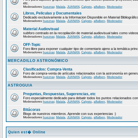
etc.
Moderadores
hueznar
,
Malala
,
JUANAN
,
Calysto
,
alfalben
,
Moderador
Libros, Peliculas y Documentales
Dedicado exclusivamente a la Informacion Disponible en Material Bibliográfico
Moderadores
hueznar
,
Malala
,
JUANAN
,
Calysto
,
alfalben
,
Moderador
Material Audiovisual
subforo centrado en la recopilación de material audiovisual tales como video
Moderadores
hueznar
,
Malala
,
JUANAN
,
Calysto
,
alfalben
,
Moderador
OFF-Topic
Foro libre para exponer cualquier tipo de comentario ajeno a la temática princ
Moderadores
hueznar
,
Malala
,
JUANAN
,
Calysto
,
alfalben
,
Moderador
MERCADILLO ASTRONÓMICO
Clasificados: Compra-Venta
Foro de compra-venta de artículos relacionados con la astronomía en genera
Moderadores
hueznar
,
Malala
,
JUANAN
,
Calysto
,
alfalben
,
Moderador
ASTROGUIA
Preguntas, Respuestas, Sugerencias, etc
Foro especialmente dedicado para debatir todos los puntos relacionados con
Moderadores
hueznar
,
Malala
,
JUANAN
,
Calysto
,
alfalben
,
Moderador
Bitácoras
Blogs de nuestros miembros. Aprende con sus experiencias :)
Moderadores
hueznar
,
Malala
,
JUANAN
,
Calysto
,
alfalben
,
Moderador
Quien est� Online