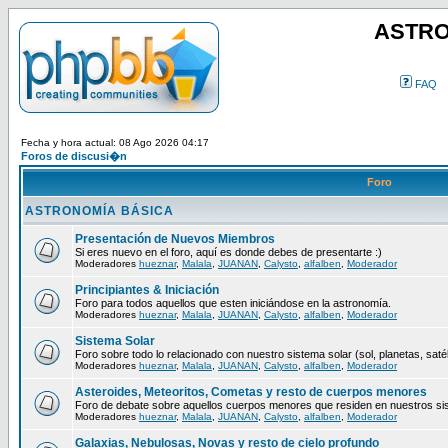
ASTRO
FAQ
Fecha y hora actual: 08 Ago 2026 04:17
Foros de discusi�n
Foro
ASTRONOMÍA BÁSICA
Presentación de Nuevos Miembros
Si eres nuevo en el foro, aquí es donde debes de presentarte :)
Moderadores
hueznar
,
Malala
,
JUANAN
,
Calysto
,
alfalben
,
Moderador
Principiantes & Iniciación
Foro para todos aquellos que esten iniciándose en la astronomía.
Moderadores
hueznar
,
Malala
,
JUANAN
,
Calysto
,
alfalben
,
Moderador
Sistema Solar
Foro sobre todo lo relacionado con nuestro sistema solar (sol, planetas, satéli
Moderadores
hueznar
,
Malala
,
JUANAN
,
Calysto
,
alfalben
,
Moderador
Asteroides, Meteoritos, Cometas y resto de cuerpos menores
Foro de debate sobre aquellos cuerpos menores que residen en nuestros si
Moderadores
hueznar
,
Malala
,
JUANAN
,
Calysto
,
alfalben
,
Moderador
Galaxias, Nebulosas, Novas y resto de cielo profundo