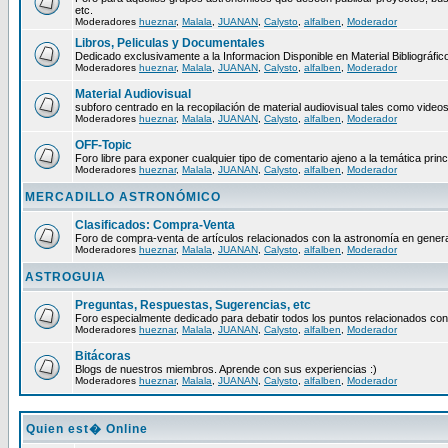
etc.
Moderadores
hueznar
,
Malala
,
JUANAN
,
Calysto
,
alfalben
,
Moderador
Libros, Peliculas y Documentales
Dedicado exclusivamente a la Informacion Disponible en Material Bibliográfico
Moderadores
hueznar
,
Malala
,
JUANAN
,
Calysto
,
alfalben
,
Moderador
Material Audiovisual
subforo centrado en la recopilación de material audiovisual tales como video
Moderadores
hueznar
,
Malala
,
JUANAN
,
Calysto
,
alfalben
,
Moderador
OFF-Topic
Foro libre para exponer cualquier tipo de comentario ajeno a la temática princ
Moderadores
hueznar
,
Malala
,
JUANAN
,
Calysto
,
alfalben
,
Moderador
MERCADILLO ASTRONÓMICO
Clasificados: Compra-Venta
Foro de compra-venta de artículos relacionados con la astronomía en genera
Moderadores
hueznar
,
Malala
,
JUANAN
,
Calysto
,
alfalben
,
Moderador
ASTROGUIA
Preguntas, Respuestas, Sugerencias, etc
Foro especialmente dedicado para debatir todos los puntos relacionados con
Moderadores
hueznar
,
Malala
,
JUANAN
,
Calysto
,
alfalben
,
Moderador
Bitácoras
Blogs de nuestros miembros. Aprende con sus experiencias :)
Moderadores
hueznar
,
Malala
,
JUANAN
,
Calysto
,
alfalben
,
Moderador
Quien est� Online