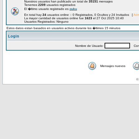
Nuestros usuarios han publicado un total de
35151
mensajes
Tenemos
2209
usuarios registrados
El �ltimo usuario registrado es
ouku
En total hay
24
usuarios online :: 0 Registrados, 0 Ocultos y 24 Invitados [
Adm
La mayor cantidad de usuarios online fue
1623
el 27 Oct 2025 10:40
Usuarios Registrados: Ninguno
Estos datos estan basados en usuarios activos durante los �ltimos 15 minutos
Login
Nombre de Usuario:
Cont
Mensajes nuevos
© 