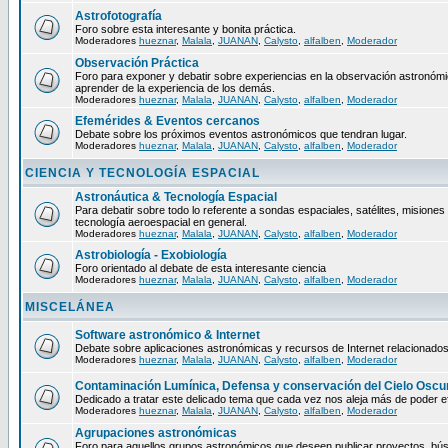
Astrofotografía
Foro sobre esta interesante y bonita práctica.
Moderadores
hueznar
,
Malala
,
JUANAN
,
Calysto
,
alfalben
,
Moderador
Observación Práctica
Foro para exponer y debatir sobre experiencias en la observación astronómica
aprender de la experiencia de los demás.
Moderadores
hueznar
,
Malala
,
JUANAN
,
Calysto
,
alfalben
,
Moderador
Efemérides & Eventos cercanos
Debate sobre los próximos eventos astronómicos que tendran lugar.
Moderadores
hueznar
,
Malala
,
JUANAN
,
Calysto
,
alfalben
,
Moderador
CIENCIA Y TECNOLOGÍA ESPACIAL
Astronáutica & Tecnología Espacial
Para debatir sobre todo lo referente a sondas espaciales, satélites, misiones 
tecnología aeroespacial en general.
Moderadores
hueznar
,
Malala
,
JUANAN
,
Calysto
,
alfalben
,
Moderador
Astrobiología - Exobiología
Foro orientado al debate de esta interesante ciencia
Moderadores
hueznar
,
Malala
,
JUANAN
,
Calysto
,
alfalben
,
Moderador
MISCELÁNEA
Software astronómico & Internet
Debate sobre aplicaciones astronómicas y recursos de Internet relacionados
Moderadores
hueznar
,
Malala
,
JUANAN
,
Calysto
,
alfalben
,
Moderador
Contaminación Lumínica, Defensa y conservación del Cielo Oscu
Dedicado a tratar este delicado tema que cada vez nos aleja más de poder ef
Moderadores
hueznar
,
Malala
,
JUANAN
,
Calysto
,
alfalben
,
Moderador
Agrupaciones astronómicas
Foro para aquellos grupos astronómicos que deseen publicar proyectos, bú