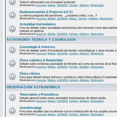
Todo lo relacionado con el espacio profundo
Moderadores
hueznar
,
Malala
,
JUANAN
,
Calysto
,
alfalben
,
Moderador
Radioastronomía & Proyecto S.E.T.I.
La eterna pregunta del astrónomo ...¿estamos solos, o no...?
Moderadores
hueznar
,
Malala
,
JUANAN
,
bribon
,
Calysto
,
alfalben
,
Moderador
Actualidad Astronómica
Foro de debate sobre actualidad astronómica del momento como descubrimie
noticias en general.
Moderadores
hueznar
,
Malala
,
JUANAN
,
Calysto
,
alfalben
,
Moderador
ASTRONOMÍA TEÓRICA Y COSMOLOGÍA
Cosmología & Universo
Foro de debate sobre Formulación de teorias cosmológicas y otras teorias so
Moderadores
hueznar
,
Malala
,
JUANAN
,
Calysto
,
alfalben
,
Moderador
Física cuántica & Relatividad
Debate sobre el famoso postulado de Einstein así como las teorías de la físic
Moderadores
hueznar
,
Malala
,
JUANAN
,
Calysto
,
alfalben
,
Moderador
Física clásica
Foro para debatir temas teóricos o prácticos sobre física clásica ó newtonia
Moderadores
hueznar
,
Malala
,
JUANAN
,
Calysto
,
alfalben
,
Moderador
OBSERVACIÓN ASTRONÓMICA
Telescopios y Prismáticos
Debate general sobre estos preciados instrumentos de observación.
Moderadores
hueznar
,
Malala
,
JUANAN
,
Calysto
,
alfalben
,
Moderador
Astrobricolage
Foro para aquellos que se atreven con la construcción de sus propios acces
Moderadores
hueznar
,
Malala
,
JUANAN
,
Calysto
,
alfalben
,
Moderador