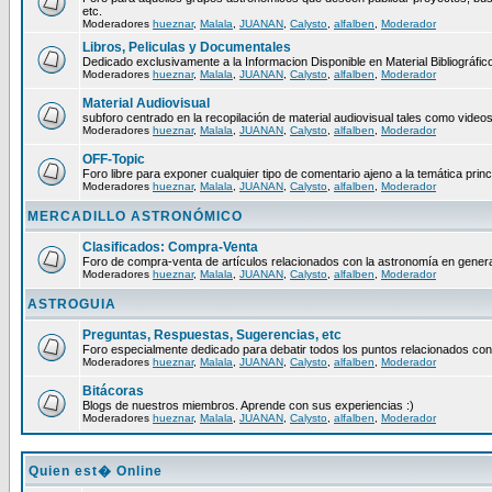
etc.
Moderadores
hueznar
,
Malala
,
JUANAN
,
Calysto
,
alfalben
,
Moderador
Libros, Peliculas y Documentales
Dedicado exclusivamente a la Informacion Disponible en Material Bibliográfico
Moderadores
hueznar
,
Malala
,
JUANAN
,
Calysto
,
alfalben
,
Moderador
Material Audiovisual
subforo centrado en la recopilación de material audiovisual tales como video
Moderadores
hueznar
,
Malala
,
JUANAN
,
Calysto
,
alfalben
,
Moderador
OFF-Topic
Foro libre para exponer cualquier tipo de comentario ajeno a la temática princ
Moderadores
hueznar
,
Malala
,
JUANAN
,
Calysto
,
alfalben
,
Moderador
MERCADILLO ASTRONÓMICO
Clasificados: Compra-Venta
Foro de compra-venta de artículos relacionados con la astronomía en genera
Moderadores
hueznar
,
Malala
,
JUANAN
,
Calysto
,
alfalben
,
Moderador
ASTROGUIA
Preguntas, Respuestas, Sugerencias, etc
Foro especialmente dedicado para debatir todos los puntos relacionados con
Moderadores
hueznar
,
Malala
,
JUANAN
,
Calysto
,
alfalben
,
Moderador
Bitácoras
Blogs de nuestros miembros. Aprende con sus experiencias :)
Moderadores
hueznar
,
Malala
,
JUANAN
,
Calysto
,
alfalben
,
Moderador
Quien est� Online