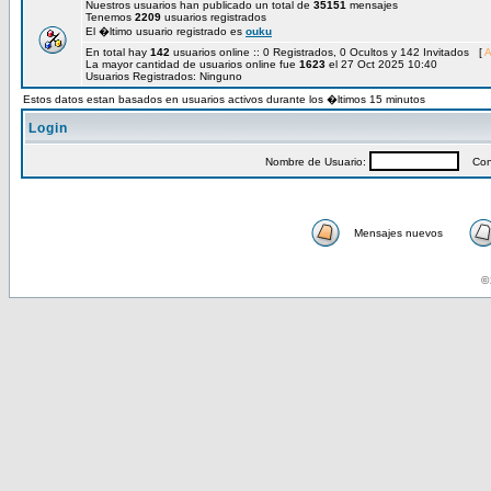
Nuestros usuarios han publicado un total de
35151
mensajes
Tenemos
2209
usuarios registrados
El �ltimo usuario registrado es
ouku
En total hay
142
usuarios online :: 0 Registrados, 0 Ocultos y 142 Invitados [
A
La mayor cantidad de usuarios online fue
1623
el 27 Oct 2025 10:40
Usuarios Registrados: Ninguno
Estos datos estan basados en usuarios activos durante los �ltimos 15 minutos
Login
Nombre de Usuario:
Cont
Mensajes nuevos
© 