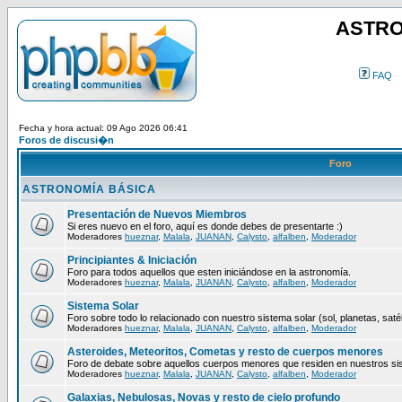
ASTRO
FAQ
Fecha y hora actual: 09 Ago 2026 06:41
Foros de discusi�n
Foro
ASTRONOMÍA BÁSICA
Presentación de Nuevos Miembros
Si eres nuevo en el foro, aquí es donde debes de presentarte :)
Moderadores
hueznar
,
Malala
,
JUANAN
,
Calysto
,
alfalben
,
Moderador
Principiantes & Iniciación
Foro para todos aquellos que esten iniciándose en la astronomía.
Moderadores
hueznar
,
Malala
,
JUANAN
,
Calysto
,
alfalben
,
Moderador
Sistema Solar
Foro sobre todo lo relacionado con nuestro sistema solar (sol, planetas, satéli
Moderadores
hueznar
,
Malala
,
JUANAN
,
Calysto
,
alfalben
,
Moderador
Asteroides, Meteoritos, Cometas y resto de cuerpos menores
Foro de debate sobre aquellos cuerpos menores que residen en nuestros si
Moderadores
hueznar
,
Malala
,
JUANAN
,
Calysto
,
alfalben
,
Moderador
Galaxias, Nebulosas, Novas y resto de cielo profundo