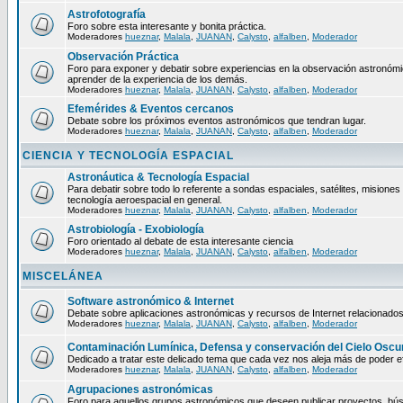
Astrofotografía
Foro sobre esta interesante y bonita práctica.
Moderadores
hueznar
,
Malala
,
JUANAN
,
Calysto
,
alfalben
,
Moderador
Observación Práctica
Foro para exponer y debatir sobre experiencias en la observación astronómica
aprender de la experiencia de los demás.
Moderadores
hueznar
,
Malala
,
JUANAN
,
Calysto
,
alfalben
,
Moderador
Efemérides & Eventos cercanos
Debate sobre los próximos eventos astronómicos que tendran lugar.
Moderadores
hueznar
,
Malala
,
JUANAN
,
Calysto
,
alfalben
,
Moderador
CIENCIA Y TECNOLOGÍA ESPACIAL
Astronáutica & Tecnología Espacial
Para debatir sobre todo lo referente a sondas espaciales, satélites, misiones 
tecnología aeroespacial en general.
Moderadores
hueznar
,
Malala
,
JUANAN
,
Calysto
,
alfalben
,
Moderador
Astrobiología - Exobiología
Foro orientado al debate de esta interesante ciencia
Moderadores
hueznar
,
Malala
,
JUANAN
,
Calysto
,
alfalben
,
Moderador
MISCELÁNEA
Software astronómico & Internet
Debate sobre aplicaciones astronómicas y recursos de Internet relacionados
Moderadores
hueznar
,
Malala
,
JUANAN
,
Calysto
,
alfalben
,
Moderador
Contaminación Lumínica, Defensa y conservación del Cielo Oscu
Dedicado a tratar este delicado tema que cada vez nos aleja más de poder ef
Moderadores
hueznar
,
Malala
,
JUANAN
,
Calysto
,
alfalben
,
Moderador
Agrupaciones astronómicas
Foro para aquellos grupos astronómicos que deseen publicar proyectos, bú