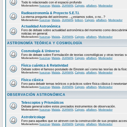
Todo lo relacionado con el espacio profundo
Moderadores
hueznar
,
Malala
,
JUANAN
,
Calysto
,
alfalben
,
Moderador
Radioastronomía & Proyecto S.E.T.I.
La eterna pregunta del astrónomo ...¿estamos solos, o no...?
Moderadores
hueznar
,
Malala
,
JUANAN
,
bribon
,
Calysto
,
alfalben
,
Moderador
Actualidad Astronómica
Foro de debate sobre actualidad astronómica del momento como descubrimie
noticias en general.
Moderadores
hueznar
,
Malala
,
JUANAN
,
Calysto
,
alfalben
,
Moderador
ASTRONOMÍA TEÓRICA Y COSMOLOGÍA
Cosmología & Universo
Foro de debate sobre Formulación de teorias cosmológicas y otras teorias so
Moderadores
hueznar
,
Malala
,
JUANAN
,
Calysto
,
alfalben
,
Moderador
Física cuántica & Relatividad
Debate sobre el famoso postulado de Einstein así como las teorías de la físic
Moderadores
hueznar
,
Malala
,
JUANAN
,
Calysto
,
alfalben
,
Moderador
Física clásica
Foro para debatir temas teóricos o prácticos sobre física clásica ó newtonia
Moderadores
hueznar
,
Malala
,
JUANAN
,
Calysto
,
alfalben
,
Moderador
OBSERVACIÓN ASTRONÓMICA
Telescopios y Prismáticos
Debate general sobre estos preciados instrumentos de observación.
Moderadores
hueznar
,
Malala
,
JUANAN
,
Calysto
,
alfalben
,
Moderador
Astrobricolage
Foro para aquellos que se atreven con la construcción de sus propios acces
Moderadores
hueznar
,
Malala
,
JUANAN
,
Calysto
,
alfalben
,
Moderador